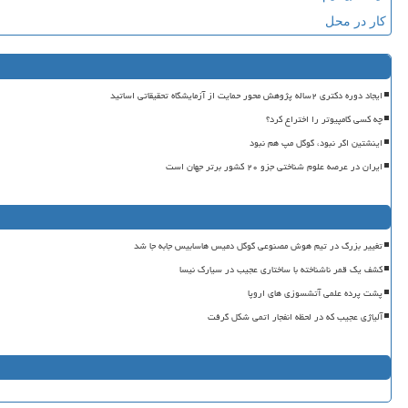
کار در محل
ایجاد دوره دکتری ۲ساله پژوهش محور حمایت از آزمایشگاه تحقیقاتی اساتید
چه کسی کامپیوتر را اختراع کرد؟
اینشتین اگر نبود، گوگل مپ هم نبود
ایران در عرصه علوم شناختی جزو ۲۰ کشور برتر جهان است
تغییر بزرگ در تیم هوش مصنوعی گوگل دمیس هاسابیس جابه جا شد
کشف یک قمر ناشناخته با ساختاری عجیب در سیارک نیسا
پشت پرده علمی آتشسوزی های اروپا
آلیاژی عجیب که در لحظه انفجار اتمی شکل گرفت