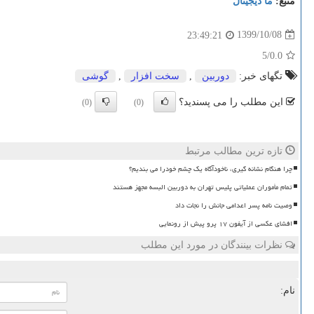
منبع:
ما دیجیتال
1399/10/08
23:49:21
/5
0.0
تگهای خبر:
دوربین
,
سخت افزار
,
گوشی
این مطلب را می پسندید؟
(0)
(0)
تازه ترین مطالب مرتبط
چرا هنگام نشانه گیری، ناخودآگاه یک چشم خودرا می بندیم؟
تمام مأموران عملیاتی پلیس تهران به دوربین البسه مجهز هستند
وصیت نامه پسر اعدامی جانش را نجات داد
افشای عکسی از آیفون ۱۷ پرو پیش از رونمایی
نظرات بینندگان در مورد این مطلب
نام: