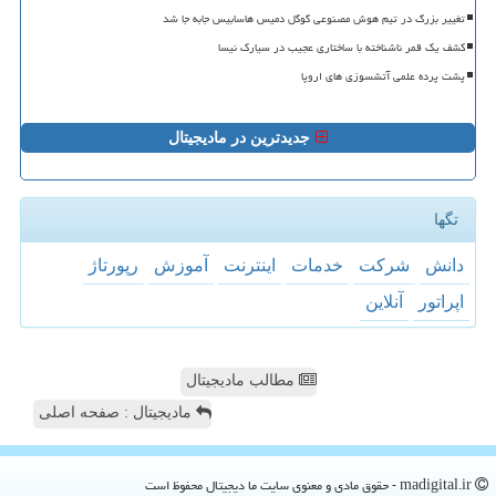
تغییر بزرگ در تیم هوش مصنوعی گوگل دمیس هاسابیس جابه جا شد
کشف یک قمر ناشناخته با ساختاری عجیب در سیارک نیسا
پشت پرده علمی آتشسوزی های اروپا
جدیدترین در مادیجیتال
تگها
دانش
شركت
خدمات
اینترنت
آموزش
رپورتاژ
اپراتور
آنلاین
مطالب مادیجیتال
مادیجیتال : صفحه اصلی
madigital.ir - حقوق مادی و معنوی سایت ما دیجیتال محفوظ است