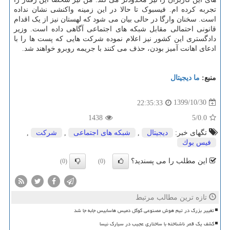
تجربه کرده ام. فیسبوک تا حالا در این زمینه واکنشی نشان نداده
است. سخنان وارگا در حالی بیان می شود که لهستان نیز از یک اقدام
قانونی احتمالی مقابل شبکه های اجتماعی آگاهی داده است. وزیر
دادگستری این کشور نیز اعلام نموده شرکت هایی که پست ها را با
ادعای اهانت آمیز بودن، حذف می کنند با جریمه روبرو خواهند شد.
منبع:
ما دیجیتال
1399/10/30
22:35:33
1438
/5
0.0
تگهای خبر:
دیجیتال
,
شبكه های اجتماعی
,
شركت
,
فیس بوك
این مطلب را می پسندید؟
(0)
(0)
تازه ترین مطالب مرتبط
تغییر بزرگ در تیم هوش مصنوعی گوگل دمیس هاسابیس جابه جا شد
کشف یک قمر ناشناخته با ساختاری عجیب در سیارک نیسا