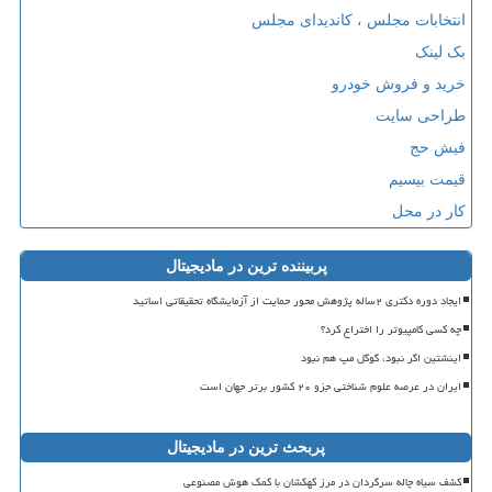
انتخابات مجلس ، کاندیدای مجلس
بک لینک
خرید و فروش خودرو
طراحی سایت
فیش حج
قیمت بیسیم
کار در محل
پربیننده ترین در مادیجیتال
ایجاد دوره دکتری ۲ساله پژوهش محور حمایت از آزمایشگاه تحقیقاتی اساتید
چه کسی کامپیوتر را اختراع کرد؟
اینشتین اگر نبود، گوگل مپ هم نبود
ایران در عرصه علوم شناختی جزو ۲۰ کشور برتر جهان است
پربحث ترین در مادیجیتال
کشف سیاه چاله سرگردان در مرز کهکشان با کمک هوش مصنوعی