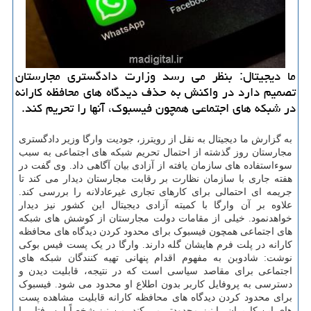
ما دیجیتال: بنظر می رسد وزارت دادگستری مجارستان
تصمیم دارد در واکنش به حذف دیدگاه های محافظه کارانه
در شبکه های اجتماعی همچون فیسبوک، آنها را تحریم کند.
به گزارش ما دیجیتال به نقل از رویترز، جودیت وارگا وزیر دادگستری
مجارستان روز گذشته از احتمال تحریم شبکه های اجتماعی به سبب
سوءاستفاده های سازمان یافته از آزادی بیان آگاهی داد. وی گفت در
هفته جاری با سازمان نظارت بر رقابت مجارستان دیدار می کند تا
جریمه ای احتمالی برای کارهای تجاری غیرعادلانه را بررسی کند.
علاوه بر آن وارگا با کمیته آزادی دیجیتال این کشور نیز دیدار
خواهدنمود. خیلی از مقامات دولت مجارستان از کوشش های شبکه
های اجتماعی همچون فیسبوک برای محدود کردن دیدگاه های محافظه
کارانه در پلت فرم هایشان گله دارند. وارگا در یک پست فیس بوکی
نوشت: شادوبن به مفهوم اقدام پنهانی تهیه کنندگان شبکه های
اجتماعی برای مقاصد سیاسی است که در نتیجه، قابلیت دیدن و
دسترسی به پروفایل کاربر بدون اطلاع او محدود می شود. فیسبوک
برای محدود کردن دیدگاه های محافظه کارانه قابلیت مشاهده پست
های این کاربران را نیز محدودتر می کند. من نیز شخصاً این رفتار را