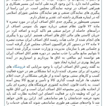
مجلس ادامه دارد. با این وجود لازمه طی ادامه این مسیر همکاری و
همراهی اصناف در توجیه نمایندگان مجلس است. در این راستا از
پیگیری های نمایندگان صنفی و هم نمایندگان مجلس شورای اسلامی
که در اینباره همکاری داشته اند، تقدیر و تشکر دارم.
ممبینی همینطور بر پیگیری جدی اتاق اصناف ایران در مورد تبصره ۷
ماده ۷۲ قانون نظام صنفی درباره سهم یک سومی اصناف از
درآمدهای حاصله از جرایم صنفی هم تاکید کرده و اضافه کرد: در
جریان کاستی های مالی اتاق های اصناف هستیم. ازاین رو با پیگیری
های انجام شده از جانب هیأت رئیسه اتاق اصناف ایران مبحث تبصره
۷ ماده ۷۲ در دستور کار فراکسیون اصناف مجلس قرار گرفته است
و جلساتی هم با سازمان مدیریت و وزارت صمت برگزار شده است
تا بتوانیم منابع مالی را جذب نماییم. در دوره هفتم اتاق اصناف ایران
هم توانسته ایم مبالغی به اتاق ها بپردازیم و امیدواریم در آینده
شرایط بهتری در اینباره ایجاد شود.
به گفته رئیس اتاق اصناف ایران، با وجود مزایایی که
فروشگاه
های
زنجیره ای برای مصرف کننده دارند اما مشکلاتی هم در حوزه فعالیت
کسب و کارهای سنتی بوجود آمده و از طرفی مشکلاتی از حیث اعلام
تخفیف ها، فرآیند قیمت گذاری کالا و تأمین و توزیع کالا پیش آمده
است. به باعث قانون، اتحادیه کشوری فروشگاه های زنجیره ای یکی
از اتحادیه های زیر مجموعه اتاق اصناف ایران است و این اتاق علاوه
بر این که وظیفه دارد بر فعالیت اعضای این اتحادیه نظارت کند باید
نحوه عرضه خدماتشان را هم ساماندهی کند. ازاین رو تلاش خواهد
شد تا واحدهای صنفی هم طوری ساماندهی شوند که همان خدمات را