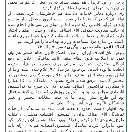
برخی از این عزیزان هم شهید شدند که در استان ها هم مراسمی
برای یادبود شهدای بازرسی اصناف برگزار گردید.
وی درباره دفاتر خدمات سلامت هم خاطرنشان کرد: بعضی از
توافقاتی که در گذشته انجام شده، است امروز مشکل ساز شده و
باید در فرآیند قانونی رفع شوند اما بر مبنای بررسی های انجام شده
از جانب معاونت حقوقی اتاق اصناف ایران، واحدهای صنفی اختیار
دارند که از دفاتر خدمات سلامت استفاده کنند و یا خود اظهاری داشته
باشند. در اینباره قول مساعدت وزارت بهداشت را هم گرفته ایم.
اصلاح قانون نظام صنفی و پیگیری تبصره ۷ ماده ۷۲
رئیس اتاق اصناف ایران در مورد اصلاح قانون نظام صنفی هم بیان
نمود: در اصلاحیه قانون نظام صنفی تاکید نمایندگان اجلاس بر رفع
اشکال محدودیت دو دوره متوالی برای عضویت در هیأت مدیره
اتحادیه ها بوده است. این قانون در سال ۹۲ اعلام شده است و ما از
اوایل دوره هفتم اتاق اصناف ایران، اعلام موضع کردیم. همینطور در
مجلس گذشته، موفق شدیم طرح پیشنهادی نمایندگان با ۵۰ امضا را
با همکاری فراکسیون اصناف بگیریم که این طرح به فراکسیون
اقتصادی مجلس رسید و تا آخرین روزهایی که مجلس گذشته فعال
بود این طرح پیش رفت اما به علت انتخابات مجلس و تغییر
نمایندگان، ناگزیر این فرآیند باردیگر طی شد.
وی اظهار داشت: حدود ۳ هفته قبل، بنده به نمایندگی از هیأت
نمایندگان اتاق اصناف ایران در کمیسیون اقتصادی مجلس، از کلیات
طرح پیشنهادی دفاع کردم و فراکسیون اصناف هم بر آن باردیگر تاکید
نمود. بنابراین اکثریت نمایندگان کمیسیون اقتصادی هم به آن رأی داده
و تغییرات پیشنهادی را تصویب کردند که این مسیر تا تصویب در