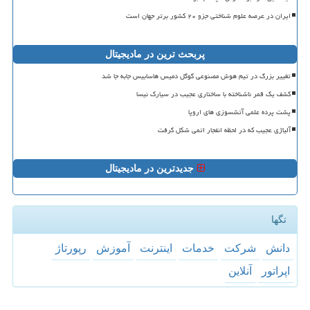
ایران در عرصه علوم شناختی جزو ۲۰ کشور برتر جهان است
پربحث ترین در مادیجیتال
تغییر بزرگ در تیم هوش مصنوعی گوگل دمیس هاسابیس جابه جا شد
کشف یک قمر ناشناخته با ساختاری عجیب در سیارک نیسا
پشت پرده علمی آتشسوزی های اروپا
آلیاژی عجیب که در لحظه انفجار اتمی شکل گرفت
جدیدترین در مادیجیتال
تگها
دانش
شركت
خدمات
اینترنت
آموزش
رپورتاژ
اپراتور
آنلاین