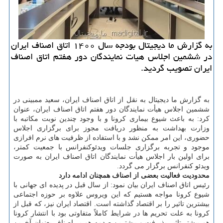
به گزارش ما دیجیتال بودجه سال ۱۴۰۰ اتاق اصناف ایران
در ششمین اجلاس هیات نمایندگان دور هفتم اتاق اصناف
ایران تصویب گردید.
به گزارش ما دیجیتال به نقل از اتاق اصناف ایران، سعید ممبینی در
ششمین اجلاس هیأت نمایندگان دور هفتم اتاق اصناف ایران، عنوان
کرد: به باعث شیوع بیماری کرونا و با وجود چندین نوبت مکاتبه با
وزارت بهداشت به منظور دریافت مجوز برای برگزاری اجلاس
حضوری، این امر ممکن نشد و با استفاده از ظرفیت های نرم افرازی
موجود و تجربه برگزاری جلسات ویدئوکنفرانس با جمعیت کمتر،
برای اولین بار اجلاس هیأت نمایندگان اتاق اصناف ایران به صورت
ویدئو کنفرانس برگزار می گردد.
محدودیت فعالیت بعضی از اصناف همچنان ادامه دارد
رئیس اتاق اصناف ایران بیان نمود: از سال قبل در پدیده ای جهانی با
شیوع کرونا مواجه هستیم که این ویروس علاوه بر حوزه اجتماعی
بیشترین تاثیر را بر اقتصاد گذاشته است. اقتصاد ایران نیز، که قبل از
کرونا به علت تحریم ها در شرایط کاملاً متفاوتی بود با انتشار کرونا
هم بیشتر تاثیر پذیرفت و بیشترین صدمه هم بر اصناف بعنوان آخرین