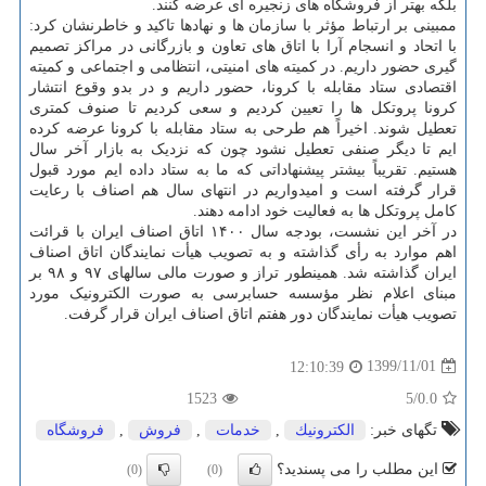
بلکه بهتر از فروشگاه های زنجیره ای عرضه کنند.
ممبینی بر ارتباط مؤثر با سازمان ها و نهادها تاکید و خاطرنشان کرد:
با اتحاد و انسجام آرا با اتاق های تعاون و بازرگانی در مراکز تصمیم
گیری حضور داریم. در کمیته های امنیتی، انتظامی و اجتماعی و کمیته
اقتصادی ستاد مقابله با کرونا، حضور داریم و در بدو وقوع انتشار
کرونا پروتکل ها را تعیین کردیم و سعی کردیم تا صنوف کمتری
تعطیل شوند. اخیراً هم طرحی به ستاد مقابله با کرونا عرضه کرده
ایم تا دیگر صنفی تعطیل نشود چون که نزدیک به بازار آخر سال
هستیم. تقریباً بیشتر پیشنهاداتی که ما به ستاد داده ایم مورد قبول
قرار گرفته است و امیدواریم در انتهای سال هم اصناف با رعایت
کامل پروتکل ها به فعالیت خود ادامه دهند.
در آخر این نشست، بودجه سال ۱۴۰۰ اتاق اصناف ایران با قرائت
اهم موارد به رأی گذاشته و به تصویب هیأت نمایندگان اتاق اصناف
ایران گذاشته شد. همینطور تراز و صورت مالی سالهای ۹۷ و ۹۸ بر
مبنای اعلام نظر مؤسسه حسابرسی به صورت الکترونیک مورد
تصویب هیأت نمایندگان دور هفتم اتاق اصناف ایران قرار گرفت.
1399/11/01
12:10:39
1523
/5
0.0
تگهای خبر:
الكترونیك
,
خدمات
,
فروش
,
فروشگاه
این مطلب را می پسندید؟
(0)
(0)