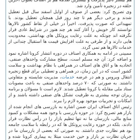
حلقه در زنجیره تأمین وارد شد.
وی تصریح کرد: بعضی از صنوف از اوایل اسفند سال قبل تعطیل
شدند و برخی دیگر هم تا چند روز قبل همچنان تعطیل بودند. با
تمهیداتی که صورت پذیرفت، اخیراً در خیلی از نقاط کشور تالارها
توانستند کار خویش را آغاز کنند هر چند هنوز در شرایط عادی قرار
نگرفته اند چونکه به علت رعایت پروتکل های بهداشتی، محدودیت
هایی دارند و از طرفی به علت افزایش قیمت ها استقبال چندانی از
خدمات تالارها هم نمی گردد.
ممبینی در ادامه به همکاری اصناف در دوره انتشار کرونا اشاره نمود
و اضافه کرد: آن چه مسلم است، سطح مشارکت واحدهای صنفی،
اتحادیه ها و اتاق های اصناف در همراهی با نظام بهداشت و سلامت
کشور است که در این زمان، در همراهی و تعطیلی برای قطع زنجیره
انتقال ویروس و هم در عرضه
خدمات
، مدیریت شایسته و متفاوتی
داشتند. به صورتی که ۷۰ درصد واحدهای صنفی به باعث مصوبات
ستاد ملی مقابله با کرونا تعطیل شدند. لازم است تا مسؤلان و برنامه
ریزان توجه بیشتری به ظرفیت تشکل های صنفی داشته باشند و از
امکانات و تجربیات موجود بهره لازم را ببرند.
رئیس اتاق اصناف ایران ضمن اشاره به بازرسی های انجام شده از
بازار هم تصریح کرد: در حوزه بازرسی با وجود همه مشکلات و کمبود
منابع مالی، بازرسان ما نه تنها تنظیم بازار را در رأس نظارت قرار
دادند، بلکه در حوزه رعایت پروتکل ها که در رابطه با سلامت جامعه
بود هم نظارت جدی داشتند. به صورتی که بعضی از بازرسان ما در
جریان نظارت بر بازار و حین خدمت مبتلا به بیماری کرونا شده و