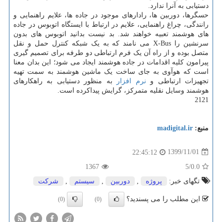
دستیابی به آنرا ندارد.
حسگرها، دوربین ها، رادارهای موجود در جاده ها، علایم راهنمایی و
رانندگی، چراغ راهنمایی، علایم در ارتباط با ایستگاه اتوبوس در جاده
های هوشمند تعبیه خواهند شد. بد نیست بدانید اتوبوس های بدون
سرنشین را X-Bus می نامند که به یک شبکه کنترل حمل و نقل
متصل بوده و از راه آن یک فرم ارتباطی دو طرفه برای تصمیم گیری
پیرامون کلیه اقدامات در جاده هوشمند ایجاد می شود؛ این بدان معنا
است که هوآوی به جای ساخت یک ماشین هوشمند به سمت تهیه
تجهیزات ارتباطی و
نرم افزار
به منظور دستیابی به راهکارهای
هوشمند وسایل نقلیه متمرکز، گرایش پیداکرده است.
2121
منبع:
madigital.ir
1399/11/01
22:45:12
1367
/5
0.0
تگهای خبر:
پروژه
,
دوربین
,
سیستم
,
شركت
این مطلب را می پسندید؟
(0)
(0)