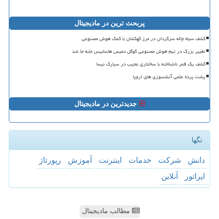
پربحث ترین در مادیجیتال
کشف سیاه چاله سرگردان در مرز کهکشان با کمک هوش مصنوعی
تغییر بزرگ در تیم هوش مصنوعی گوگل دمیس هاسابیس جابه جا شد
کشف یک قمر ناشناخته با ساختاری عجیب در سیارک نیسا
پشت پرده علمی آتشسوزی های اروپا
جدیدترین در مادیجیتال
تگها
دانش
شركت
خدمات
اینترنت
آموزش
رپورتاژ
اپراتور
آنلاین
مطالب مادیجیتال