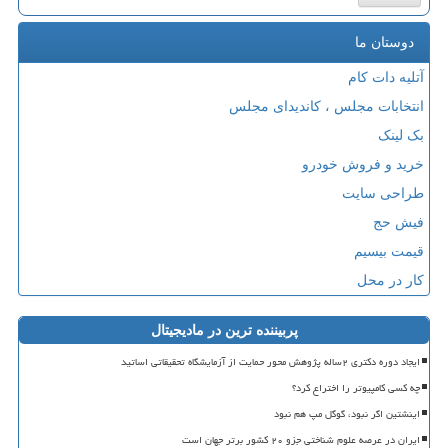
دوستان ما
آتلیه دات کام
انتخابات مجلس ، کاندیدای مجلس
بک لینک
خرید و فروش خودرو
طراحی سایت
فیش حج
قیمت بیسیم
کار در محل
پربیننده ترین در مادیجیتال
ایجاد دوره دکتری ۲ساله پژوهش محور حمایت از آزمایشگاه تحقیقاتی اساتید
چه کسی کامپیوتر را اختراع کرد؟
اینشتین اگر نبود، گوگل مپ هم نبود
ایران در عرصه علوم شناختی جزو ۲۰ کشور برتر جهان است