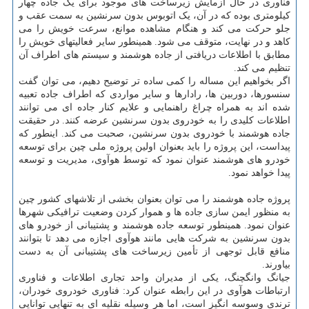
فناوری در حال آزمایش زیرساخت های موجود برای یک جاده چهار
کیلومتری بوده که در آن، یک اتوبوس بدون سرنشین به سمت عقب و
جلو حرکت می کند و هنگام مشاهده موانع، سرعت خویش را می
کاهد و در نهایت، متوقف می شود. همینطور سایر فعالیتهای خویش را
مطابق با اطلاعات دریافتی از جاده هوشمند و سیستم های اطراف آن
تنظیم می کند.
اگر بخواهیم این مساله را کمی ساده تر توضیح دهیم، می توان گفت
سنسورها، دوربین ها، رادارها و سایر مواردی که اطراف جاده تعبیه
شده اند به همراه چراغ راهنمایی و علایم کنار جاده ای می توانند
اطلاعات کلیدی را به خودروی بدون سرنشین عرضه کنند. در حقیقت
جاده هوشمند با خودروی بدون سرنشین، صحبت می کند. اینطور که
پیداست، این پروژه را باید بعنوان اولین پروژه ملی چین برای توسعه
خودرو های هوشمند عنوان نمود که توسط هوآوی، مدیریت و توسعه
پیدا خواهد نمود.
پروژه جاده هوشمند را می توان بعنوان بخشی از تلاشهای کشور چین
به منظور ایمن سازی جاده ها و هموار کردن وضعیت ترافیکی شهرها
عنوان نمود. همینطور توسعه جاده هوشمند و پشتیبانی از خودرو های
بدون سرنشین به شرکت هایی مانند هوآوی اجازه می دهد تا بتوانند
منافع قابل توجهی از تأمین زیرساخت های پشتیبانی آن به دست
بیاورند.
جیانگ وانگچنگ، یکی از مدیران واحد تجاری اطلاعات و فناوری
ارتباطات هوآوی در این رابطه عنوان کرد: فناوری خودروی خودران،
ترندی وسوسه انگیز است، اما هر وسیله نقلیه ای به تنهایی توانایی