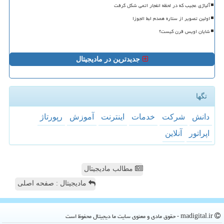
آلیاژی عجیب که در لحظه انفجار اتمی شکل گرفت
اولین تصویر از ستاره همدم ابط الجوزا
شایان اویس قرن کیست؟
جدیدترین در مادیجیتال
تگها
دانش
شركت
خدمات
اینترنت
آموزش
رپورتاژ
اپراتور
آنلاین
مطالب مادیجیتال
مادیجیتال : صفحه اصلی
madigital.ir - حقوق مادی و معنوی سایت ما دیجیتال محفوظ است