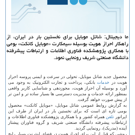
ما دیجیتال: شاتل موبایل برای نخستین بار در ایران، از
راهکار احراز هویت بوسیله سیمکارت «موبایل کانکت» بومی
با همکاری پژوهشکده فناوری اطلاعات و ارتباطات پیشرفته
دانشگاه صنعتی شریف رونمایی نمود.
محصول جدید شاتل موبایل، تحولی در سرعت و ایمنی پروسه احراز
هویت در
خدمات
بانکی، پرداخت و تجارت الکترونیک به وجود می
آورد و بوسیله آن احراز هویت، مجوزدهی و شناسایی کاربر واقعی
بمنظور ارائه خدمات و مدیریت دسترسی ها بسیار ساده تر و امن تر
از پیش صورت خواهد گرفت.
به گزارش روابط عمومی شاتل موبایل، «موبایل کانکت» محصول
بومی تازه ای است که برای نخستین بار در ایران از طرف این
اپراتور
تلفن
همراه کشور و با همکاری پژوهشکده فناوری اطلاعات و
ارتباطات پیشرفته دانشگاه صنعتی شریف و گروه فناوران پیشتاز
آینده (مدریک)، رونمایی گردید.
روشی که قبل از این برای احراز هویت در فضای اینترنت بسیار رایج