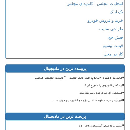
انتخابات مجلس ، کاندیدای مجلس
بک لینک
خرید و فروش خودرو
طراحی سایت
فیش حج
قیمت بیسیم
کار در محل
پربیننده ترین در مادیجیتال
ایجاد دوره دکتری ۲ساله پژوهش محور حمایت از آزمایشگاه تحقیقاتی اساتید
چه کسی کامپیوتر را اختراع کرد؟
اینشتین اگر نبود، گوگل مپ هم نبود
ایران در عرصه علوم شناختی جزو ۲۰ کشور برتر جهان است
پربحث ترین در مادیجیتال
پشت پرده علمی آتشسوزی های اروپا