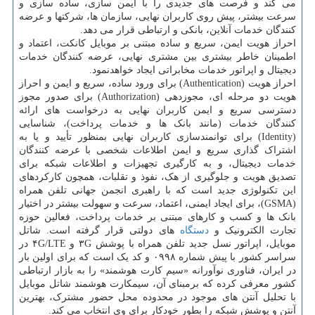
می کند و فرصت های جدیدی را با ایمن سازی، ساده سازی و
سرعت بیشتر، پیش روی کاربران نهایی، سازمان ها، شرکتها و عرضه
کنندگان خدمات آنلاین، بانکی و ارتباطی قرار می دهد.
احراز هویت ایمن، سریع و ساده مبتنی بر موبایل کانکت، اعتماد و
اطمینان خاطر بیشتری بین مشتری نهایی، عرضه کنندگان خدمات
دیجیتال و اپراتور خدمات مخابراتی ایجاد خواهدنمود.
احراز هویت (Authentication) برای ورود ساده، سریع و ایمن و احراز
هویت دو مرحله ای، مجوزدهی (Authorization) برای صدور مجوز
دسترسی سریع و ایمن کاربران نهایی به درخواست های ارائه
کنندگان خدمات (مانند بانک ها و خدمات پرداخت)، شناسایی
(Identity) برای توانمندسازی کاربران نهایی بمنظور تأیید و یا به
اشتراک گذاری سریع و ایمن اطلاعات شخصی با عرضه کنندگان
خدمات دیجیتال، و به کارگیری تجهیزات و اطلاعات شبکه برای
تصدیق هویت و جلوگیری از هک، نفوذ و تقلبات، همچون کارکردهای
این تکنولوژی جدید است که با راهبری انجمن جهانی تلفن همراه
(GSMA)، برای ایجاد ایمنی، اعتماد، سرعت و سهولت بیشتر در اختیار
بانک ها و کسب و کارهای مبتنی بر خدمات پرداخت، فعالین حوزه
تجارت الکترونیک و
دستگاه
های دولتی قرار گرفته است. شاتل
موبایل، اپراتور نسل جدید تلفن همراه با پوشش ۳G و ۴G/LTE در
سراسر کشور با پیش شماره ۰۹۹۸ و کد یک است که برای اولین بار
در ایران، فناوری نوآورانه «سیم کارت هوشمند» را به بازار ارتباطی
کشور معرفی کرده که برمبنای آن، سیمکارت هوشمند شاتل
موبایل
با تحلیل آنتن های موجود در محدوده محل حضور مشترک، بهترین
آنتن و پوشش شبکه را بطور خودکار برای وی انتخاب می کند.