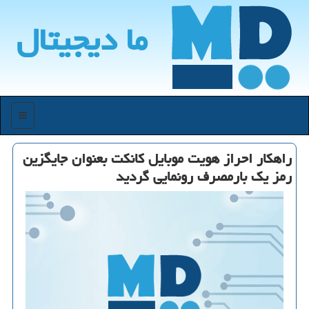
ما دیجیتال
منو
راهكار احراز هویت موبایل كانكت بعنوان جایگزین
رمز یك بارمصرف رونمایی گردید