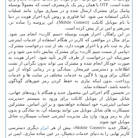
شده است، OTP یا همان رمز یک بارمصرف است که معمولاً بوسیله
پیامک برای مشترک ارسال شده و در بسیاری موارد مانند عملیات
بانکی استفاده می شود. اما فناوری و روش تازه احراز هویت در دنیا
با نام موبایل کانکت (Mobile Connect)، این پروسه را ساده تر،
سریعتر و امن تر از پیش کرده است.
در این راهکار، احراز هویت بوسیله «سیم کارت» انجام می شود.
برای مثال در مواقعی که کاربر در هنگام استفاده از خدمات اینترنتی
نیاز به ثبت نام و یا احراز هویت دارد، بعد از ثبت درخواست مشترک،
«پیامی از سمت سیم کارت» برای مشترک نمایش داده می شود و در
صورتیکه این درخواست از طرف کاربر تأیید شود، احراز هویت به
صورت خودکار انجام شده و مشترک می تواند بدون نگرانی از نشت
اطلاعات و دسترسی غیرمجاز، بسادگی و در زمانی کوتاه از این
امکان برای ورود یا لاگین به خدمات مختلف در سایت ها و خدمات
پرداخت، بدون اینکه نیازی به حفظ کردن رمز عبورهای گوناگون
داشته باشد، استفاده نماید.
در نخستین گام اجرائی این محصول جدید و همگام با روندهای جهانی،
شاتل موبایل از موبایل کانکت برای ورود به سیستم «مدیریت
حسابی اینترنتی» خود استفاده خواهدنمود و بر این اساس، مشترکین
سیمکارت های شاتل موبایل می توانند بوسیله آن، به سادگی و بدون
نیاز به رمز ورود، وارد پنل مدیریت اینترنتی حساب سیمکارت شاتل
موبایل خود شوند.
راهکار جدید «Mobile Connect» بیش از هر
ابزار
دیگری دسترسی
کاربر نهایی را به دنیای خدمات دیجیتال، در عین ساده سازی، ایمن تر