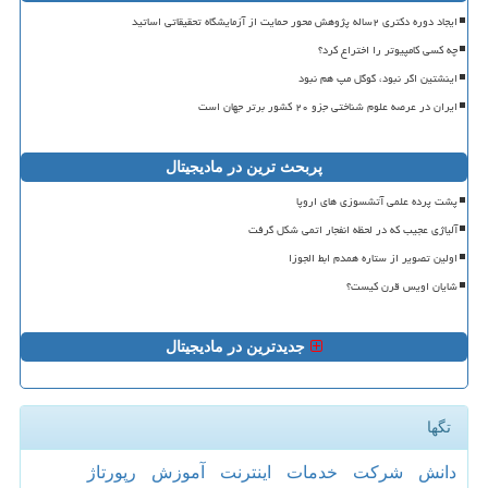
ایجاد دوره دکتری ۲ساله پژوهش محور حمایت از آزمایشگاه تحقیقاتی اساتید
چه کسی کامپیوتر را اختراع کرد؟
اینشتین اگر نبود، گوگل مپ هم نبود
ایران در عرصه علوم شناختی جزو ۲۰ کشور برتر جهان است
پربحث ترین در مادیجیتال
پشت پرده علمی آتشسوزی های اروپا
آلیاژی عجیب که در لحظه انفجار اتمی شکل گرفت
اولین تصویر از ستاره همدم ابط الجوزا
شایان اویس قرن کیست؟
جدیدترین در مادیجیتال
تگها
دانش
شركت
خدمات
اینترنت
آموزش
رپورتاژ