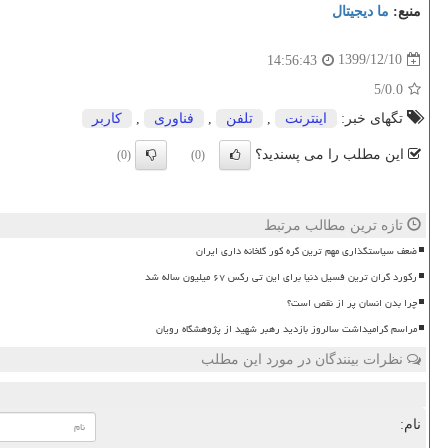
منبع:
ما دیجیتال
1399/12/10
14:56:43
/5
0.0
تگهای خبر:
اینترنت
,
تلفن
,
فناوری
,
كاربر
این مطلب را می پسندید؟
(0)
(0)
تازه ترین مطالب مرتبط
ضعف سیاستگذاری مهم ترین گره کور گلخانه داری ایران
رکورد گران ترین فسیل دنیا برای این تی رکس ۶۷ میلیون ساله شد
چرا بدن انسان پر از نقص است؟
مراسم گرامیداشت سالروز بازدید رهبر شهید از پژوهشگاه رویان
نظرات بینندگان در مورد این مطلب
نام: