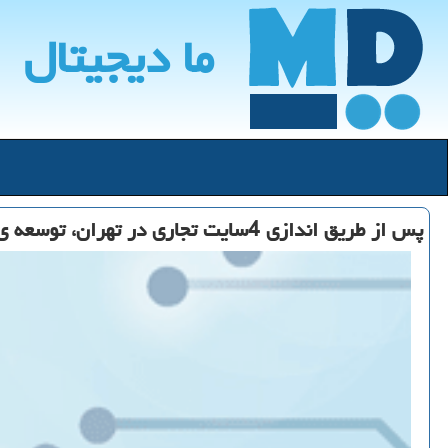
ما دیجیتال
پس از طریق اندازی 4سایت تجاری در تهران، توسعه ی پوشش 5G ایرانسل در سرتاسر كشور، از شهر شیراز شروع می شود