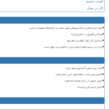
قیمت بیسیم
کار در محل
ایجاد دوره دکتری ۲ساله پژوهش محور حمایت از آزمایشگاه تحقیقاتی اساتید
چه کسی کامپیوتر را اختراع کرد؟
اینشتین اگر نبود، گوگل مپ هم نبود
ایران در عرصه علوم شناختی جزو ۲۰ کشور برتر جهان است
پشت پرده علمی آتشسوزی های اروپا
آلیاژی عجیب که در لحظه انفجار اتمی شکل گرفت
اولین تصویر از ستاره همدم ابط الجوزا
شایان اویس قرن کیست؟