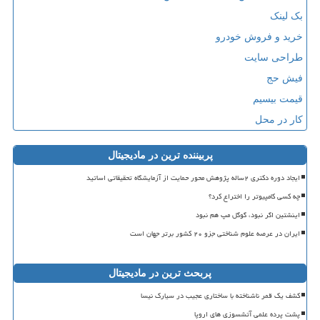
بک لینک
خرید و فروش خودرو
طراحی سایت
فیش حج
قیمت بیسیم
کار در محل
پربیننده ترین در مادیجیتال
ایجاد دوره دکتری ۲ساله پژوهش محور حمایت از آزمایشگاه تحقیقاتی اساتید
چه کسی کامپیوتر را اختراع کرد؟
اینشتین اگر نبود، گوگل مپ هم نبود
ایران در عرصه علوم شناختی جزو ۲۰ کشور برتر جهان است
پربحث ترین در مادیجیتال
کشف یک قمر ناشناخته با ساختاری عجیب در سیارک نیسا
پشت پرده علمی آتشسوزی های اروپا