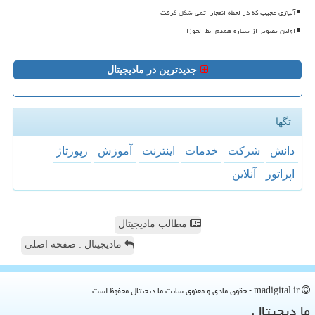
آلیاژی عجیب که در لحظه انفجار اتمی شکل گرفت
اولین تصویر از ستاره همدم ابط الجوزا
جدیدترین در مادیجیتال
تگها
دانش
شركت
خدمات
اینترنت
آموزش
رپورتاژ
اپراتور
آنلاین
مطالب مادیجیتال
مادیجیتال : صفحه اصلی
madigital.ir - حقوق مادی و معنوی سایت ما دیجیتال محفوظ است
ما دیجیتال