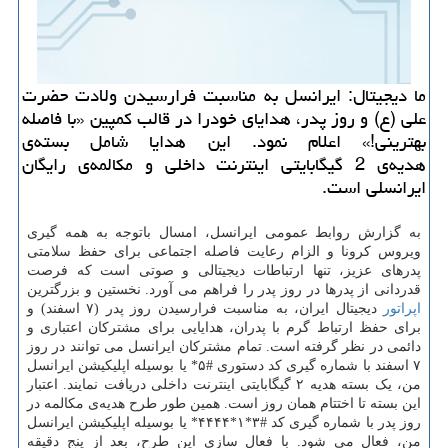
ما دیجیتال: ایرانسل به مناسبت فرارسیدن ولادت حضرت
علی (ع) و روز پدر، هدایای خودرا در قالب کمپین «با فاصله
بهترینی!» اعلام نمود. این هدایا شامل بسته‌ی
هدیه‌ی 2 گیگابایتی اینترنت داخلی و مکالمه‌ی رایگان
ایرانسلی است.
به گزارش روابط عمومی ایرانسل، امسال باتوجه به همه گیری
ویروس کرونا و الزام رعایت فاصله اجتماعی برای حفظ سلامتی
پدرهای عزیز، تنها ارتباطات دیجیتالی و صوتی است که فرصت
قدردانی از پدرها در روز پدر را فراهم می آورد. نخستین و بزرگترین
اپراتور
دیجیتال ایران، به مناسبت فرارسیدن روز پدر (۷ اسفند) و
برای حفظ ارتباط گرم با پدران، هدایایی برای مشترکان اعتباری و
دائمی در نظر گرفته است. تمام مشترکان ایرانسل می توانند در روز
۷ اسفند با شماره گیری کد دستوری #۵* یا بوسیله اپلیکیشن ایرانسل
من، یک بسته هدیه ۲ گیگابایتی اینترنت داخلی دریافت نمایند. اعتبار
این بسته تا اختتام همان روز است. همین طور طرح هدیه‌ی مکالمه در
روز پدر با شماره گیری کد #۳*۱*۴۴۴۴* یا بوسیله اپلیکیشن ایرانسل
من، فعال می شود. با فعال سازی این طرح، بعد از پنج دقیقه