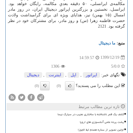
مکالمه‌ی ایرانسلی، ۵۰ دقیقه بعدیِ مکالمه، رایگان خواهد بود.
ایرانسل، نخستین و بزرگترین اپراتور دیجیتال ایران، در روز مادر
امسال (۱۵ بهمن) نیز، هدایای ویژه ای برای گرامیداشت ولادت
حضرت فاطمه زهرا (س) و روز مادر، برای مشترکان خود در نظر
گرفته بود. 2121
منبع:
ما دیجیتال
1399/12/19
14:59:57
1306
/5
0.0
تگهای خبر:
اپراتور
,
اپل
,
اینترنت
,
دیجیتال
این مطلب را می پسندید؟
(0)
(0)
تازه ترین مطالب مرتبط
کشف یک قمر ناشناخته با ساختاری عجیب در سیارک نیسا
پشت پرده علمی آتشسوزی های اروپا
اولین تصویر از ستاره همدم ابط الجوزا