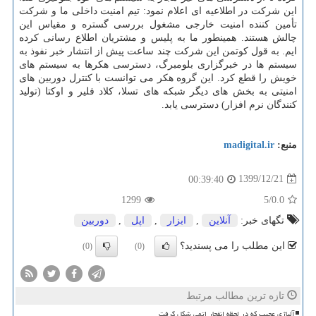
این شرکت در اطلاعیه ای اعلام نمود: تیم امنیت داخلی ما و شرکت
تأمین کننده امنیت خارجی مشغول بررسی گستره و مقیاس این
چالش هستند. همینطور ما به پلیس و مشتریان اطلاع رسانی کرده
ایم. به قول کوتمن این شرکت چند ساعت پیش از انتشار خبر نفوذ به
سیستم ها در خبرگزاری بلومبرگ، دسترسی هکرها به سیستم های
خویش را قطع کرد. این گروه هکر می توانست با کنترل دوربین های
امنیتی به بخش های دیگر شبکه های تسلا، کلاد فلیر و اوکتا (تولید
کنندگان نرم افزار) دسترسی یابد.
منبع:
madigital.ir
1399/12/21
00:39:40
1299
/5
0.0
تگهای خبر:
آنلاین
,
ابزار
,
اپل
,
دوربین
این مطلب را می پسندید؟
(0)
(0)
تازه ترین مطالب مرتبط
آلیاژی عجیب که در لحظه انفجار اتمی شکل گرفت