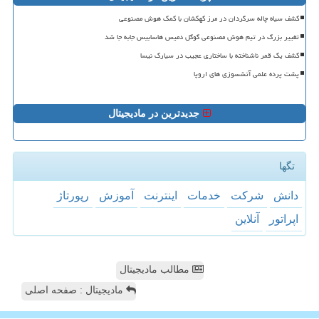
کشف سیاه چاله سرگردان در مرز کهکشان با کمک هوش مصنوعی
تغییر بزرگ در تیم هوش مصنوعی گوگل دمیس هاسابیس جابه جا شد
کشف یک قمر ناشناخته با ساختاری عجیب در سیارک نیسا
پشت پرده علمی آتشسوزی های اروپا
جدیدترین در مادیجیتال
تگها
دانش
شركت
خدمات
اینترنت
آموزش
رپورتاژ
اپراتور
آنلاین
مطالب مادیجیتال
مادیجیتال : صفحه اصلی