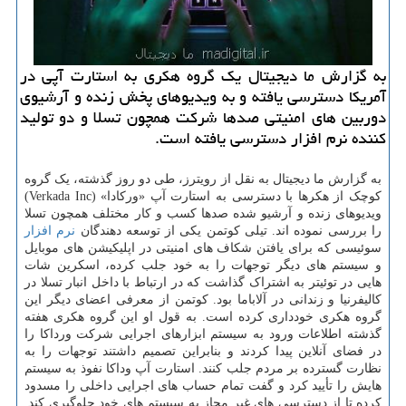
به گزارش ما دیجیتال یک گروه هکری به استارت آپی در
آمریکا دسترسی یافته و به ویدیوهای پخش زنده و آرشیوی
دوربین های امنیتی صدها شرکت همچون تسلا و دو تولید
کننده نرم افزار دسترسی یافته است.
به گزارش ما دیجیتال به نقل از رویترز، طی دو روز گذشته، یک گروه
کوچک از هکرها با دسترسی به استارت آپ «ورکادا» (Verkada Inc)
ویدیوهای زنده و آرشیو شده صدها کسب و کار مختلف همچون تسلا
را بررسی نموده اند. تیلی کوتمن یکی از توسعه دهندگان
نرم افزار
سوئیسی که برای یافتن شکاف های امنیتی در اپلیکیشن های موبایل
و سیستم های دیگر توجهات را به خود جلب کرده، اسکرین شات
هایی در توئیتر به اشتراک گذاشت که در ارتباط با داخل انبار تسلا در
کالیفرنیا و زندانی در آلاباما بود. کوتمن از معرفی اعضای دیگر این
گروه هکری خودداری کرده است. به قول او این گروه هکری هفته
گذشته اطلاعات ورود به سیستم ابزارهای اجرایی شرکت ورداکا را
در فضای آنلاین پیدا کردند و بنابراین تصمیم داشتند توجهات را به
نظارت گسترده بر مردم جلب کنند. استارت آپ وداکا نفوذ به سیستم
هایش را تأیید کرد و گفت تمام حساب های اجرایی داخلی را مسدود
کرده تا از دسترسی های غیر مجاز به سیستم های خود جلوگیری کند.