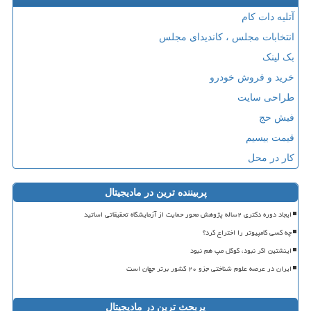
آتلیه دات کام
انتخابات مجلس ، کاندیدای مجلس
بک لینک
خرید و فروش خودرو
طراحی سایت
فیش حج
قیمت بیسیم
کار در محل
پربیننده ترین در مادیجیتال
ایجاد دوره دکتری ۲ساله پژوهش محور حمایت از آزمایشگاه تحقیقاتی اساتید
چه کسی کامپیوتر را اختراع کرد؟
اینشتین اگر نبود، گوگل مپ هم نبود
ایران در عرصه علوم شناختی جزو ۲۰ کشور برتر جهان است
پربحث ترین در مادیجیتال