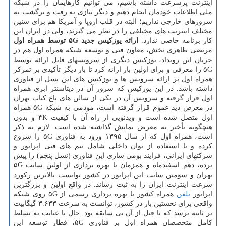
اینترنت پرسرعت داشته باشیم، می توانیم کارهایمان را در شبکه
ملی اطلاعات خودمان انجام دهیم و دیگر نیازی به رفت و برگشت به
سرورهای خارجی نداریم؛ البته در قلب اروپا و آمریکا هم برای سنین
مختلف اینترنت های مختلفی را در نظر می گیرند، ولی در ایران این
کار برنامه خاصی ندارد.
ارائه یوزکیس جدید ۵G توسط همراه اول
مرتضی طاهری بخش، معاون فنی و توسعه شبکه همراه اول هم در
جریان این رویداد، یوزکیس دیگری از سرویسهای قابل ارائه توسط
۵G را معرفی و برای اولین بار ارائه کرد تا بار دیگر تأکیدی بر تمرکز
همراه اول بر ارائه سرویس ها و یوزکیس های این نسل از فناوری
داشته باشد. در این یوزکیس که سرور آن در دیتاسنتر ابری همراه
اول قرار گرفته و سرویس آن در یکی از سالن های باغ کتاب تهران
در معرض دید عموم قرار گرفته است، مودمی به شبکه ۵G همراه
اول متصل شده است و ویدئویی از راه آن با کیفیت ۴K و بدون
هیچگونه تأخیر به معرض نمایش گذاشته شده است. لازم به ذکر
است، همراه اول که از سال ۱۳۹۵ ورود به فناوری ۵G را شروع
کرده و با استفاده از توان داخلی شامل تیم های فنی اپراتور و
شرکتهای ایرانی، فرایند بومی سازی این فناوری (نسل پنجم) را پیش
برده، دهم اسفندماه و همزمان با بهره برداری از اولین سایت ۵G
تهران و سومین سایت این اپراتور در کشور توانست بالاترین رکورد
سرعت اینترنت ایران را به ثبت رساند. در واقع اولین و بزرگترین
اپراتور
تلفن
همراه کشور با بهره برداری رسمی از ۵G روی شبکه
واقعی برای نخستین بار در کشور، توانست به سرعت ۳.۶۳۳ گیگابیت
بر ثانیه برسد که تا قبل از آن بی سابقه بود. حال با عنایت به تسلط
کامل متخصصان همراه اول بر فناوری ۵G، قطار توسعه این