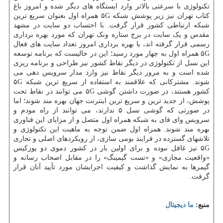
تکنولوژی با سرعتی بالاتر وارد ایستگاه های دیگر شده و امروز باغ
کتاب تهران نیز زیر پوشش شبکه ۵G همراه اول بعنوان سریع ترین
شبکه ارتباطی کشور قرار گرفت. با احتساب دو سایت در مشهد
مقدس و یک سایت در برج ستاره ونک تهران که مورد بهره برداری
رسمی قرار گرفته اند، با بهره برداری امروز تعداد سایت های فعال
۵G همراه اول به چهار مورد رسید؛ این در حالیست که برنامه توسعه
این نسل از تکنولوژی در دیگر نقاط کشور نیز طراحی و برنامه ریزی
شده است و به مرور دیگر نقاط نیز وارد مدار سرویس دهی می
شوند. مشترکانی که علاقمند به استفاده از سریع ترین شبکه ۵G
کشور هستند، در صورت داشتن گوشی ۵G می توانند در نقاط تحت
پوشش، از جدید ترین و سریع ترین اینترنت جهان بهره مند شوند؛ اما
در صورتی که گوشی نسل ۵ ندارند، می توانند از راه مودم و
سرویس وای فای به شبکه همراه اول متصل و از مزایای این فناوری
بهره مند شوند. همراه اول ضمن توجه به ماهیت این تکنولوژی و
تلاشهای گسترده در فرایند بومی سازی، از رویکردهای اصلی و تجاری
۵G نیز غافل نبوده و برای اولین بار در کشور دموی دو یوزکیس
«واقعیت مجازی» و «تست گیمینگ» را در مقابل اصحاب رسانه و
گیمرها به نمایش گذاشت و کیفیت اجرایشان مورد تأیید آنان قرار
گرفت.
منبع:
ما دیجیتال