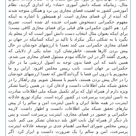
مثال، زمانیکه شبکه دانش آموزی «شاد» راه اندازی گردید، نظام
آموزشی کشور به اهمیت فضای مجازی پی برد و همگان متوجه شدند
که آینده از آنِ فضای مجازی است. او همینطور با اشاره به اینکه
مفهوم حکمرانی دستخوش تغییرات عدیده ای شده است، تصریح
کرد: هم اکنون حکمرانی های قبلی برای فضای مجازی کافی نیست؛
برای اینکه بعنوان مثال انتخاب دست دانش آموز است که از معلم یاد
بگیرد یا به شکلی دیگر. نیکزاد با تاکید بر اینکه کسانیکه در جهان بر
فضای مجازی حکمرانی می کنند تعمدا با ارزشهای خودشان در حال
پیش بردن کارها هستند، خاطرنشان کرد: شاید یکی از دلایلی که
رهبری گفتند اگر در این جایگاه نبودم مسئول فضای مجازی می شدم،
همین باشد که این فضا بدون توجه به أصول ارزشی ما در حال
حکمرانی بر جهان است. نایب رییس مجلس افزود: ازاین رو ما
مجبوریم یا درون این فضا با گردانندگانش که تعمدا ارزشهای خودشان
را در حال پیش بردن هستند، باشیم یا مستقل شویم. وی راهکار را در
تحقق شبکه ملی اطلاعات دانست و اذعان کرد: در همین راستا تشکر
ویژه دارم از همراه اول که برای تکمیل شبکه ملی اطلاعات مبادرت
به تامین اینترنت پرسرعت در کشور کرده است. نیکزاد توزیع عادلانه
اینترنت در همه نقاط ایران و تامین اینترنت امن و سالم را از پیش
نیازهای تحقق شبکه ملی اطلاعات دانست و اظهار داشت: لازمه
حکمرانی و حضور در فضای مجازی، اینترنت پرسرعت است و پس
بار دیگر از همراه اول بابت افق بلند دیدشان تشکر می کنم. نایب
رییس مجلس شورای اسلامی اهتمام جدی بر توسعه عادلانه اینترنت
پرسرعت، امن و سالم را یک ضرورت دانست و ابراز کرد: اگر