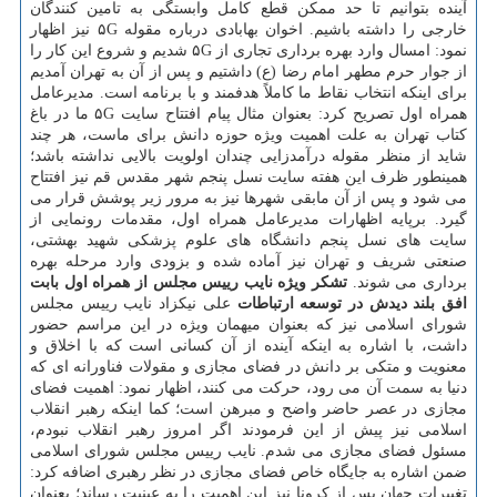
آینده بتوانیم تا حد ممکن قطع کامل وابستگی به تامین کنندگان
خارجی را داشته باشیم. اخوان بهابادی درباره مقوله ۵G نیز اظهار
نمود: امسال وارد بهره برداری تجاری از ۵G شدیم و شروع این کار را
از جوار حرم مطهر امام رضا (ع) داشتیم و پس از آن به تهران آمدیم
برای اینکه انتخاب نقاط ما کاملاً هدفمند و با برنامه است. مدیرعامل
همراه اول تصریح کرد: بعنوان مثال پیام افتتاح سایت ۵G ما در باغ
کتاب تهران به علت اهمیت ویژه حوزه دانش برای ماست، هر چند
شاید از منظر مقوله درآمدزایی چندان اولویت بالایی نداشته باشد؛
همینطور ظرف این هفته سایت نسل پنجم شهر مقدس قم نیز افتتاح
می شود و پس از آن مابقی شهرها نیز به مرور زیر پوشش قرار می
گیرد. برپایه اظهارات مدیرعامل همراه اول، مقدمات رونمایی از
سایت های نسل پنجم دانشگاه های علوم پزشکی شهید بهشتی،
صنعتی شریف و تهران نیز آماده شده و بزودی وارد مرحله بهره
برداری می شوند.
تشکر ویژه نایب رییس مجلس از همراه اول بابت
افق بلند دیدش در توسعه ارتباطات
علی نیکزاد نایب رییس مجلس
شورای اسلامی نیز که بعنوان میهمان ویژه در این مراسم حضور
داشت، با اشاره به اینکه آینده از آن کسانی است که با اخلاق و
معنویت و متکی بر دانش در فضای مجازی و مقولات فناورانه ای که
دنیا به سمت آن می رود، حرکت می کنند، اظهار نمود: اهمیت فضای
مجازی در عصر حاضر واضح و مبرهن است؛ کما اینکه رهبر انقلاب
اسلامی نیز پیش از این فرمودند اگر امروز رهبر انقلاب نبودم،
مسئول فضای مجازی می شدم. نایب رییس مجلس شورای اسلامی
ضمن اشاره به جایگاه خاص فضای مجازی در نظر رهبری اضافه کرد:
تغییرات جهان پس از کرونا نیز این اهمیت را به عینیت رساند؛ بعنوان