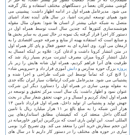
گوشی مشترکان بعضاً در دستگاههای مختلف استفاده و بکار گرفته
می شود. مدیرعامل همراه اول در ادامه اظهار داشت: پیشبینی می
شود همپای توسعه اینترنت اشیا، در سال های آینده تعداد اشیای
متصل به شبکه خیلی بیشتر از انسان ها شود؛ بعنوان مثال مقوله
هوشمندسازی کنتورها که چندین سال است توسط همراه اول در
دستور کار اجرا قرار گرفته یک نمونه در حال تسری به سایر بخش ها
و صنایع است که استفاده بهینه از منابع و صرفه جویی اقتصادی را به
ارمغان می آورد. وی اشاره ای به حضور فعال و پای کار همراه اول
در متن انتشار کرونا داشت و اذعان کرد: علاوه بر اینکه امسال به
دلیل انتشار کرونا میزان مصرف اینترنت مردم بسیار زیاد شد که
ظرفیت های آنرا فراهم کردیم، همراه اول شانه هایش را زیر بار
پروژه
بزرگ حوزه مدارس و
دانش
آموزی قرار داد و «سرویس شاد»
را لانچ کرد که تماماً توسط این شرکت طراحی و اجرا شده و
پشتیبانی می شود. مدیرعامل شرکت ارتباطات سیار ایران نگاه جدی
به مقوله بومی سازی در همراه اول را دستاورد دیگر این شرکت
عنوان نمود و اظهار داشت: یک سال است مرکز تحقیق و توسعه در
همراه اول ایجاد کردیم و امسال و در جهت تحقق شعار سال در بحث
جهش تولید و پشتیبانی از تولید داخل، همراه اول قرارداد تامین ۱۳
هزار آنتن شبکه را به مبلغ بالغ بر ۱۱ هزار میلیارد ریال با تامین
کنندگان داخل منعقد کرد که کیفیتشان مطابق استانداردهای بین
المللی است. این اولین باری است که بزرگترین اپراتور خاورمیانه در
این حجم سفارش خرید آنتن را منعقد می کند. وی تصریح کرد: بومی
سازی در حوزه های مختلف را در دستور کار داریم تا در سال های