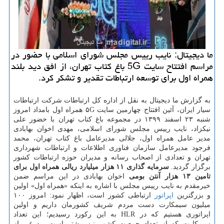
ما دیجیتال: نایب رییس مجلس شورای اسلامی با حضور در
مراسم افتتاح سایت 5G باغ کتاب تهران، از افق دید بلند
همراه اول برای توسعه ارتباطات تقدیر و تشکر کرد.
به گزارش ما دیجیتال به نقل از اداره کل ارتباطات شرکت ارتباطات
سیار ایران، آئین افتتاح چهارمین سایت ۵G همراه اول بامداد امروز
شنبه ۲۳ اسفند ۱۳۹۹ در مجموعه باغ کتاب تهران با حضور علی
نیکزاد، نایب رییس مجلس شورای اسلامی، مهدی اخوان بهابادی
مدیر عامل همراه اول، جلالی مدیرعامل باغ کتاب تهران، محمد
فرجود مدیرعامل سازمان فناوری اطلاعات و ارتباطات شهرداری
تهران و تعدادی از اصحاب رسانه و مدیران حوزه ارتباطات کشور
برگزار گردید.
سرمایه گذاری ۱۱ هزار میلیارد ریالی همراه اول برای
تامین ۱۳ هزار آنتن بومی
اخوان بهابادی در این مراسم ضمن
خیرمقدم به نایب رییس مجلس با اشاره به اینکه «همراه اول» اولین
و بزرگترین
اپراتور
ارتباطی کشور است، اظهار نمود: امروز ۱۰۰
میلیون سیمکارت دست مردم شریف کشورمان داریم و اولین
اپراتوری هستیم که در HLR به این رکورد رسیدیم؛ این تعداد
سیمکارت که از تعداد جمعیت کشور نیز بیشتر است، به غیر از