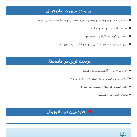
پربیننده ترین در مادیجیتال
ایجاد دوره دکتری ۲ساله پژوهش محور حمایت از آزمایشگاه تحقیقاتی اساتید
چه کسی کامپیوتر را اختراع کرد؟
اینشتین اگر نبود، گوگل مپ هم نبود
ایران در عرصه علوم شناختی جزو ۲۰ کشور برتر جهان است
پربحث ترین در مادیجیتال
پشت پرده علمی آتشسوزی های اروپا
آلیاژی عجیب که در لحظه انفجار اتمی شکل گرفت
اولین تصویر از ستاره همدم ابط الجوزا
شایان اویس قرن کیست؟
جدیدترین در مادیجیتال
تگها