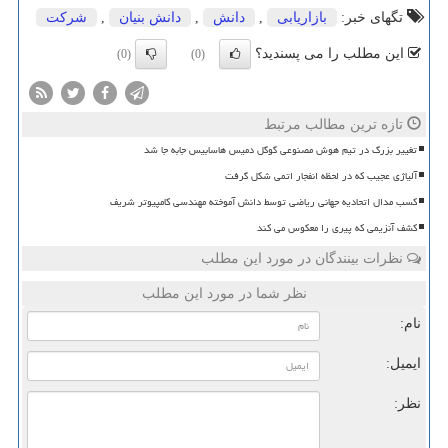
تگهای خبر:
بازاریابی
,
دانش
,
دانش بنیان
,
شركت
این مطلب را می پسندید؟
(0)
(0)
تازه ترین مطالب مرتبط
تغییر بزرگ در تیم هوش مصنوعی گوگل دمیس هاسابیس جابه جا شد
آلیاژی عجیب که در لحظه انفجار اتمی شکل گرفت
کسب مدال اتحادیه جهانی ریاضی توسط دانش آموخته مهندسی کامپیوتر شریف
کشف آنزیمی که پیری را معکوس می کند
نظرات بینندگان در مورد این مطلب
نظر شما در مورد این مطلب
نام:
ایمیل:
نظر: