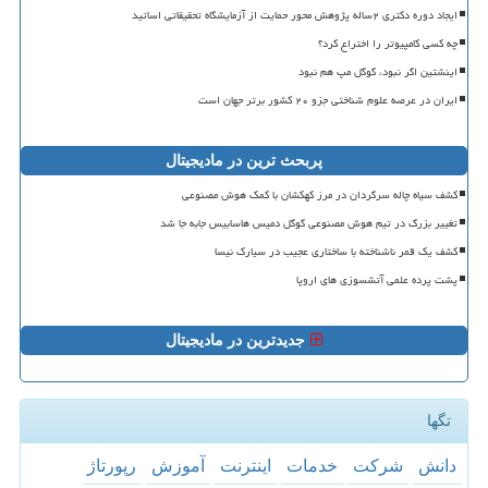
ایجاد دوره دکتری ۲ساله پژوهش محور حمایت از آزمایشگاه تحقیقاتی اساتید
چه کسی کامپیوتر را اختراع کرد؟
اینشتین اگر نبود، گوگل مپ هم نبود
ایران در عرصه علوم شناختی جزو ۲۰ کشور برتر جهان است
پربحث ترین در مادیجیتال
کشف سیاه چاله سرگردان در مرز کهکشان با کمک هوش مصنوعی
تغییر بزرگ در تیم هوش مصنوعی گوگل دمیس هاسابیس جابه جا شد
کشف یک قمر ناشناخته با ساختاری عجیب در سیارک نیسا
پشت پرده علمی آتشسوزی های اروپا
جدیدترین در مادیجیتال
تگها
دانش
شركت
خدمات
اینترنت
آموزش
رپورتاژ