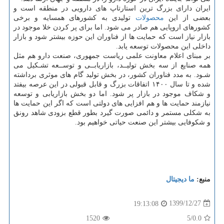
ایران دارای بزرگ ترین استارتاپ های دارویی در منطقه است و
بعضی از این
محصولات
تولیدی به کشورهای همسایه و برخی
کشورهای اروپایی هم صادر می شود. اما برای پر کردن خلا موجود در
بازار نیاز است که حمایت ها از فناوران این حوزه بیشتر شود و بازار
داخلی این محصولات توسعه یابد.
بر مبنای اعلام معاونت علمی ریاست جمهوری، صنعت دارو هم مثل
همه صنایع از سه بخش تولیــد، بازاریابــی و توســعه تشـکیل می
شـود. به مدد فناوران کشور، در بخش تولید گام های موثری برداشته
شده و تا سال ۱۴۰۰ اتفاقات بزرگ و قابل قبولی در این عرصه بیفتد
و شکاف موجود در بازار پر شود. اما دو بخش بازاریابی و توسعه
نیازمند حمایت ها و هم افزایی های دولتی است که اگر این حمایت ها
به شکلی مستمر و دائمی صورت گیرد بطور قطع بزودی شاهد رونق
و شکوفایی بیشتر این صنعت حیاتی خواهیم بود.
منبع:
ما دیجیتال
1399/12/27
19:13:08
1520
/5
0.0