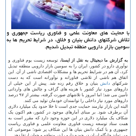
با حمایت های معاونت علمی و فناوری ریاست جمهوری و
تلاش شرکتهای دانش بنیان و خلاق، در شرایط تحریم ها به
سومین بازار دارویی منطقه تبدیل شدیم.
به گزارش ما دیجیتال به نقل از ایسنا،
توسعه زیست بوم فناوری و
نوآوری دارو در کشور، ایران را به سومین بازار دارویی منطقه تبدیل
کرد، آن هم در شرایط تحریم ها و مشکلات اقتصادی ناشی از آن. این
اتفاق هم ناشی از تلاشی فناورانه و نوآورانه است که به دست
شرکتهای
دانش
بنیان و خلاق رقم زده شد. پیش از این خیلی از
داروهای مورد نیاز کشور با هزینه های گزاف و چالش های وارداتی
تأمین می شد؛ اما امروز با تلاشهای صورت گرفته، بیشتر از ۹۷ درصد
داروهای مورد نیاز داخلی را توانمندان خودمان تولید می کنند.
البته این بازار نیازمند حمایت جدی است تا خلا حدود یک میلیارد دلاری
آن برطرف شود. بر مبنای آمارهای موجود در کشور، هم اکنون یک
شکاف یک میلیارد دلاری در این حوزه وجود دارد که مقرر است به
همت ستاد توسعه زیست فناوری معاونت علمی و فناوری ریاست
جمهوری و با کمک دانش بنیان ها این شکاف پر شود؛ موضوعی که
می تواند جایگاه ایران در حوزه دارو را در منطقه و جهان ارتقا دهد.