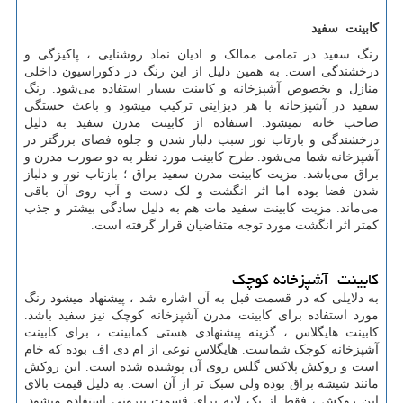
کابینت سفید
رنگ سفید در تمامی ممالک و ادیان نماد روشنایی ، پاکیزگی و
درخشندگی است. به همین دلیل از این رنگ در دکوراسیون داخلی
منازل و بخصوص آشپزخانه و کابینت بسیار استفاده می‌شود. رنگ
سفید در آشپزخانه با هر دیزاینی ترکیب میشود و باعث خستگی
صاحب خانه نمیشود. استفاده از کابینت مدرن سفید به دلیل
درخشندگی و بازتاب نور سبب دلباز شدن و جلوه فضای بزرگتر در
آشپزخانه شما می‌شود. طرح کابینت مورد نظر به دو صورت مدرن و
براق می‌باشد. مزیت کابینت مدرن سفید براق ؛ بازتاب نور و دلباز
شدن فضا بوده اما اثر انگشت و لک دست و آب روی آن باقی
می‌ماند. مزیت کابینت سفید مات هم به دلیل سادگی بیشتر و جذب
کمتر اثر انگشت مورد توجه متقاضیان قرار گرفته است.
کابینت آشپزخانه کوچک
به دلایلی که در قسمت قبل به آن اشاره شد ، پیشنهاد میشود رنگ
مورد استفاده برای کابینت مدرن آشپزخانه کوچک نیز سفید باشد.
کابینت هایگلاس ، گزینه پیشنهادی هستی کمابینت ، برای کابینت
آشپزخانه کوچک شماست. هایگلاس نوعی از ام دی اف بوده که خام
است و روکش پلاکس گلس روی آن پوشیده شده است. این روکش
مانند شیشه براق بوده ولی سبک تر از آن است. به دلیل قیمت بالای
این روکش ، فقط از یک لایه برای قسمت بیرونی استفاده میشود.