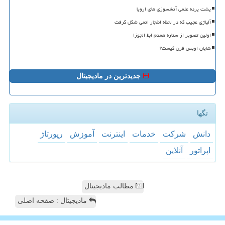
پشت پرده علمی آتشسوزی های اروپا
آلیاژی عجیب که در لحظه انفجار اتمی شکل گرفت
اولین تصویر از ستاره همدم ابط الجوزا
شایان اویس قرن کیست؟
جدیدترین در مادیجیتال
تگها
دانش
شركت
خدمات
اینترنت
آموزش
رپورتاژ
اپراتور
آنلاین
مطالب مادیجیتال
مادیجیتال : صفحه اصلی