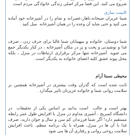
شروع می کنند. این فضا مرکز اصلی زندگی خانوادگی مردم است .
کابینت سازی
شما عزیزان صبحانه،ناهار،عصرانه و شام را در آشپزخانه خود آماده
می کنید و حتی شاید آن وعده را در همان آشپزخانه میل کنید .
شما دوستان، خانواده و میهمانان شما غالبا برای حرف زدن ، صرف
غذا و نوشیدنی و پخت و پز در مکان آَشپزخانه ، در کنار یکدیگر جمع
می شوید .آشپزخانه نتنها مرکز برقراری ارتباطات در منزل ، بلکه
محل پیوند عشق کلیه اعضای خانواده به یکدیگر است .
محیطی نسبتا آرام
ثابت شده است که گذران وقت بیشتری در آشپزخانه همچنین بر
سلامت روانی شما و خانواده عزیزتان تاثیر میگذارد .
بهتر است و جالب است بدانید بر اساس یکی از تحقیقات در
دانشگاه کمبریج ، آشپزی مداوم در منزل با افزایش طول عمر رابطه
مستقیم دارد! اگر شما فرزندان کم سن و سال و جوان دارید، صرف
غذا با آن ها در منزل، همراه با یک برنامه منظم، باعث افزایش
سلامت روحی روانی و رفتاری آن ها می شود.