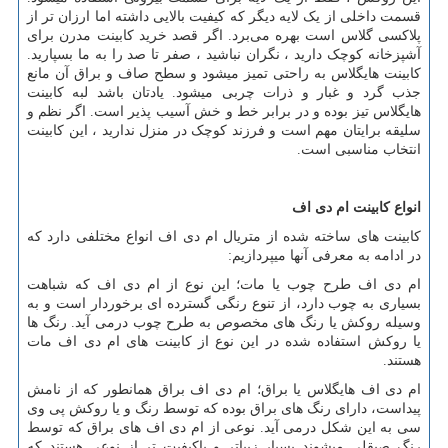
قسمت داخلی از یک لایه دیگر که کیفیت بالایی داشته اما ارزان تر از
پلاکسی گلاس است بهره می‌برد. اگر قصد خرید کابینت مدرن برای
آشپزخانه کوچک دارید ، نگران نباشید ، صفر تا صد را به ما بسپارید.
کابینت هایگلاس به راحتی تمیز میشود و سطح صاف و براق آن مانع
جذب گرد و غبار و ذرات چربی میشود. یادتان باشد لبه کابینت
هایگلاس تیز بوده و در برابر خط و خش آسیب پذیر است. اگر نظم و
سلیقه برایتان مهم است و فرزند کوچک در منزل ندارید ، این کابینت
انتخاب مناسبی است.
انواع کابینت ام دی اف
کابینت های ساخته شده از متریال ام دی اف انواع مختلفی دارد که
در ادامه به معرفی آنها میپردازیم:
ام دی اف طرح چوب یا مات؛ این نوع از ام دی اف که شباهت
بسیاری به چوب دارد، از تنوع رنگی گسترده ­ای برخوردار است و به
وسیله روکش یا رنگ­ های مخصوص به طرح چوب درمی­ آید. رنگ ­ها
یا روکش استفاده شده در این نوع از کابینت ­های ام دی اف مات
هستند.
ام دی اف هایگلاس یا براق؛ ام دی اف براق همانطور که از نامش
پیداست، دارای رنگ ­های براق بوده که توسط رنگ و یا روکش پی وی
سی به این شکل درمی­ آید. نوعی از ام دی اف های براق که توسط
رنگ صیقلی می­شوند بسیار زیباتر و باکیفیت ­تر از نوعی هستند که