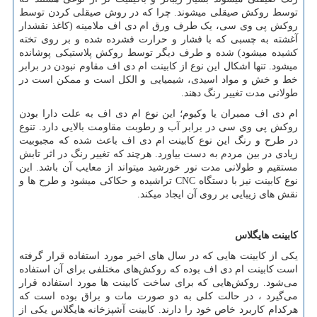
توسط روکش صیقلی می­شوند. چرا که در روش صیقلی کردن توسط
روکش پی وی سی، یک طرف ورق ام دی اف ملامینه (کاغذ نقش­دار
آغشته به چسبی که با فشار و حرارت فشرده شده و بر روی تخته
کشیده می­شود) شده و طرف دیگر توسط روکش پلاستیکی پوشانده
می­شود. تنها اشکال این نوع از کابینت ام دی اف مقاوم نبودن در برابر
خط و خش و مواد اسیدی، شیمیایی و الکل است و ممکن است در
طولانی مدت تغییر رنگ دهند.
ام دی اف ممبران یا وکیوم؛ این نوع ام دی اف به علت دارا بودن
روکش پی وی سی در برابر آب و رطوبت مقاومت بالایی دارد. تنوع
در طرح و رنگ این نوع کابینت ام دی اف باعث شده که مجبوبیت
زیادی در بین مردم به دست بیاورد. هرچند که تغییر رنگ در اثر تابش
مستقیم و طولانی مدت نور خورشید می­تواند از معایب آن باشد. این
نوع کابینت نیز با دستگاه
CNC
تراشیده و حکاکی می­شود و طرح­ ها و
نقش ­های زیبایی بر روی آن ایجاد می­کند.
کابینت هایگلاس
یکی از کابینت‌ هایی که در سال
های اخیر مورد استفاده قرار گرفته
است کابینت ام دی اف بوده که روکش
های مختلفی برای آن استفاده
می‌شود. روکش
هایی که برای ساخت کابینت‌ ها مورد استفاده قرار
می‌گیرد ، در حالت کلی به دو صورت مات و براق بوده است که
هرکدام کاربرد خاص خود را دارند. کابینت آشپزخانه هایگلاس یکی از