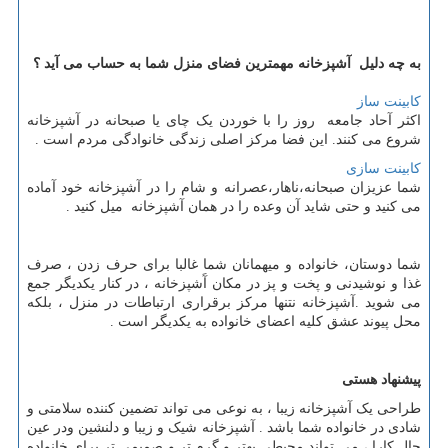
به چه دلیل آشپزخانه مهمترین فضای منزل شما به حساب می آید ؟
کابینت ساز
اکثر آحاد جامعه روز را با خوردن یک چای یا صبحانه در آشپزخانه
شروع می کنند. این فضا مرکز اصلی زندگی خانوادگی مردم است .
کابینت سازی
شما عزیزان صبحانه،ناهار،عصرانه و شام را در آشپزخانه خود آماده
می کنید و حتی شاید آن وعده را در همان آشپزخانه میل کنید .
شما دوستان، خانواده و میهمانان شما غالبا برای حرف زدن ، صرف
غذا و نوشیدنی و پخت و پز در مکان آَشپزخانه ، در کنار یکدیگر جمع
می شوید .آشپزخانه نتنها مرکز برقراری ارتباطات در منزل ، بلکه
محل پیوند عشق کلیه اعضای خانواده به یکدیگر است .
پیشنهاد هستی
طراحی یک آشپزخانه زیبا ، به نوعی می تواند تضمین کننده سلامتی و
شادی در خانواده شما باشد . آشپزخانه شیک و زیبا و دلنشین ودر عین
حال کارا ، می تواند محیطی بهتر و گرم تر و صمیمی تر برای خانواده