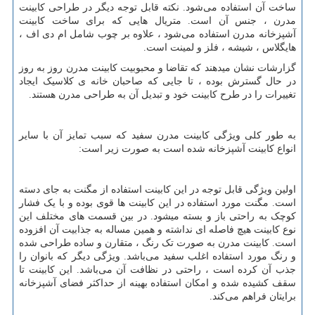
ساخت آن استفاده می‌شود. نکته قابل توجه دیگر در طراحی کابینت
مدرن ، جنس آن است. متریال هایی که برای ساخت کابینت
آشپزخانه مدرن استفاده می‌شود ، علاوه بر چوب شامل ام دی اف ،
هایگلاس ، شیشه ، فلز و لمینت است.
گزارشات نشان میدهند که تقاضا و محبوبیت کابینت مدرن روز به روز
در حال گسترش بوده ، تا جایی که صاحبان خانه‌ ی کلاسیک ایجاد
تغییرات را در طرح کابینت خود و تبدیل آن به طراحی مدرن هستند.
به طور کلی ویژگی کابینت مدرن سفید که سبب تمایز آن با سایر
انواع کابینت آشپزخانه شده است به صورت زیر است:
اولین ویژگی قابل توجه در این کابینت استفاده از مگنت به جای دسته
است. مگنت مورد استفاده در این کابینت ها قوی بوده و با یک فشار
کوچک به راحتی باز و بسته میشود. در بین قسمت‌ های مختلف این
نوع کابینت هیچ فاصله ای نداشته و همین مساله به جذابیت آن افزوده
است. کابینت مدرن به صورت تک رنگ ، متقارن و ساده طراحی شده
و رنگ مورد استفاده اغلب سفید می‌باشد. ویژگی دیگر که بانوان را
جذب آن کرده است ، راحتی در نظافت آن می‌باشد. این کابینت تا
سقف کشیده شده و امکان استفاده بهینه از حداکثر فضای آشپزخانه
برایتان فراهم می‌کند.