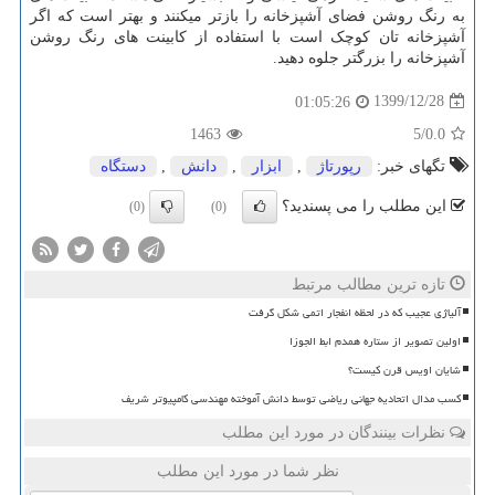
به رنگ روشن فضای آشپزخانه را بازتر میکنند و بهتر است که اگر
آشپزخانه تان کوچک است با استفاده از کابینت های رنگ روشن
آشپزخانه را بزرگتر جلوه دهید.
1399/12/28
01:05:26
1463
/5
0.0
تگهای خبر:
رپورتاژ
,
ابزار
,
دانش
,
دستگاه
این مطلب را می پسندید؟
(0)
(0)
تازه ترین مطالب مرتبط
آلیاژی عجیب که در لحظه انفجار اتمی شکل گرفت
اولین تصویر از ستاره همدم ابط الجوزا
شایان اویس قرن کیست؟
کسب مدال اتحادیه جهانی ریاضی توسط دانش آموخته مهندسی کامپیوتر شریف
نظرات بینندگان در مورد این مطلب
نظر شما در مورد این مطلب