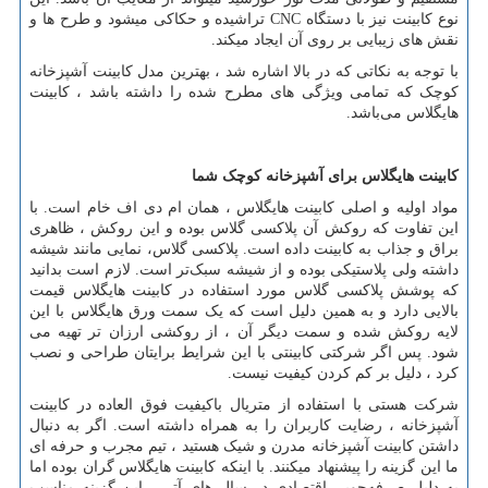
نوع کابینت نیز با دستگاه
CNC
تراشیده و حکاکی می­شود و طرح­ ها و
نقش ­های زیبایی بر روی آن ایجاد می­کند.
با توجه به نکاتی که در بالا اشاره شد ، بهترین مدل کابینت آشپزخانه
کوچک که تمامی ویژگی های مطرح شده را داشته باشد ، کابینت
هایگلاس می‌باشد.
کابینت هایگلاس برای آشپزخانه کوچک
شما
مواد اولیه و اصلی کابینت هایگلاس ، همان ام دی اف خام است. با
این تفاوت که روکش آن پلاکسی گلاس بوده و این روکش ، ظاهری
براق و جذاب به کابینت داده است. پلاکسی گلاس، نمایی مانند شیشه
داشته ولی پلاستیکی بوده و از شیشه سبک
تر است. لازم است بدانید
که پوشش پلاکسی گلاس مورد استفاده در کابینت هایگلاس قیمت
بالایی دارد و به همین دلیل است که یک سمت ورق هایگلاس با این
لایه روکش شده و سمت دیگر آن ، از روکشی ارزان تر تهیه می
شود. پس اگر شرکتی کابینتی با این شرایط برایتان طراحی و نصب
کرد ، دلیل بر کم کردن کیفیت نیست.
شرکت هستی با استفاده از متریال باکیفیت فوق العاده در کابینت
آشپزخانه ، رضایت کاربران را به همراه داشته است. اگر به دنبال
داشتن کابینت آشپزخانه مدرن و شیک هستید ، تیم مجرب و حرفه ای
ما این گزینه را پیشنهاد میکنند. با اینکه کابینت هایگلاس گران بوده اما
به دلیل صرفه‌جویی اقتصادی در سال های آتی ، این گزینه مناسب