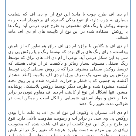
ام دی اف طرح چوب یا مات؛ این نوع از ام دی اف که شباهت
بسیاری به چوب دارد، از تنوع رنگی گسترده ­ای برخوردار است و به
وسیله روکش یا رنگ­ های مخصوص به طرح چوب درمی­ آید. رنگ ­ها
یا روکش استفاده شده در این نوع از کابینت ­های ام دی اف مات
هستند.
ام دی اف هایگلاس یا براق؛ ام دی اف براق همانطور که از نامش
پیداست، دارای رنگ ­های براق بوده که توسط رنگ و یا روکش پی وی
سی به این شکل درمی­ آید. نوعی از ام دی اف های براق که توسط
رنگ صیقلی می­شوند بسیار زیباتر و باکیفیت ­تر از نوعی هستند که
توسط روکش صیقلی می­شوند. چرا که در روش صیقلی کردن توسط
روکش پی وی سی، یک طرف ورق ام دی اف ملامینه (کاغذ نقش­دار
آغشته به چسبی که با فشار و حرارت فشرده شده و بر روی تخته
کشیده می­شود) شده و طرف دیگر توسط روکش پلاستیکی پوشانده
می­شود. تنها اشکال این نوع از کابینت ام دی اف مقاوم نبودن در برابر
خط و خش و مواد اسیدی، شیمیایی و الکل است و ممکن است در
طولانی مدت تغییر رنگ دهند.
ام دی اف ممبران یا وکیوم؛ این نوع ام دی اف به علت دارا بودن
روکش پی وی سی در برابر آب و رطوبت مقاومت بالایی دارد. تنوع
در طرح و رنگ این نوع کابینت ام دی اف باعث شده که مجبوبیت
زیادی در بین مردم به دست بیاورد. هرچند که تغییر رنگ در اثر تابش
مستقیم و طولانی مدت نور خورشید می­تواند از معایب آن باشد. این