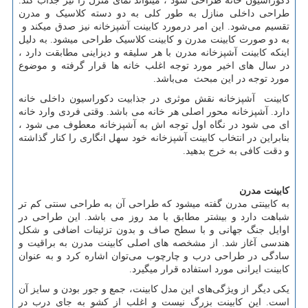
دکوراسیون خانه طراحی شود ، میتواند نمای منزل را نیز جذاب‌ کند.
طراحی داخلی منازل به طور کلی به دو دسته کلاسیک و مدرن
تقسیم می‌شود. این امر درمورد کابینت آشپزخانه نیز صدق میکند و
به دو صورت کابینت مدرن و کابینت کلاسیک طراحی میشود. به دلیل
اینکه کابینت آشپزخانه مدرن با هر سلیقه و دیزاینی مطابقت دارد ،
در سال های اخیر مورد توجه اغلب خانه ها قرار گرفته و موضوع
مورد توجه در این مبحث می‌باشد.
کابینت آشپزخانه نقش موثری در جذابیت دکوراسیون داخلی خانه
دارد. آشپزخانه محور اصلی هر خانه می باشد. وقتی فردی وارد خانه
ای می شود در نگاه اول توجه اش به آشپزخانه معطوف می شود ،
بنابراین در انتخاب کابینت آشپزخانه خود سهل ‌انگاری را کنار گذاشته
و دقت کافی به خرج بدهید.
کابینت مدرن
به کابینتی مدرن گفته میشود که طراحی آن به طراحی سنتی کم تر
شباهت دارد و بیشتر مطابق با مد روز می باشد. این طراحی در
اوایل جنگ جهانی و با سطح صاف و بدون تزئینات اضافی و شکل
هندسی آغاز شد. از مشخصه
های اصلی کابینت مدرن به براقیت و
سادگی در طراحی درب و چارچوب می
توان اشاره کرد و به عنوان
کابینت ایرانی مورد استفاده قرار میگیرد.
یکی دیگر از ویژگی‌های این مدل کابینت، جمع و جور بودن و سایز آن
است. این کابینت بزرگ نیست و اغلب از کشو به جای درب در