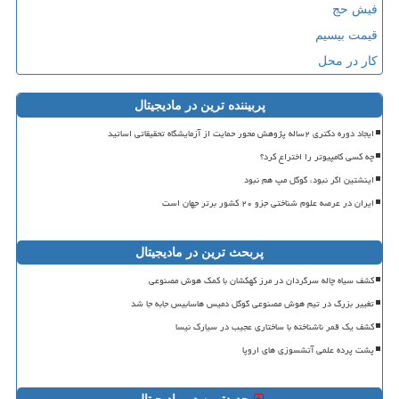
فیش حج
قیمت بیسیم
کار در محل
پربیننده ترین در مادیجیتال
ایجاد دوره دکتری ۲ساله پژوهش محور حمایت از آزمایشگاه تحقیقاتی اساتید
چه کسی کامپیوتر را اختراع کرد؟
اینشتین اگر نبود، گوگل مپ هم نبود
ایران در عرصه علوم شناختی جزو ۲۰ کشور برتر جهان است
پربحث ترین در مادیجیتال
کشف سیاه چاله سرگردان در مرز کهکشان با کمک هوش مصنوعی
تغییر بزرگ در تیم هوش مصنوعی گوگل دمیس هاسابیس جابه جا شد
کشف یک قمر ناشناخته با ساختاری عجیب در سیارک نیسا
پشت پرده علمی آتشسوزی های اروپا