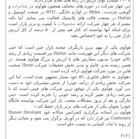
با ۴۹۰ میلیارد یوآن ارزش در رتبه های بعدی قرار دارند.
این چهار شرکت در حوزه های مختلف همچون هوآوی در
مخابرات
و
گوشی
هوشمند
، Midea در لوازم خانگی، BYD در صنعت اتومبیل و
Haitian در صنعت قالب های پلاستیک فعالیت می نمایند. اما نکته
مشترک هر چهار شرکت ارائه
محصولات
با کیفیت و برتر بازار است
برای اینکه آنها توانسته اند کنار هم بیش از ۵۰ درصد از کل ارزش
بازار چین را به خود اختصاص دهند.
هوآوی یکی از مهم ترین بازیگران صحنه بازار چین است که حتی
شرکت های دیگر این فهرست مانند Haitian نیز قسمت زیادی از رشد
بالای خودرا مدیون سفارش های با ارزش و بزرگ هوآوی هستند. در
همین زمینه مدیر عامل و مدیر بخش تحقیقات شرکت Hurun صحبت
هایی در مورد شرکت هوآوی ارائه کرده است.
«هوآوی به خاطر فناوری ۵G خود بسیار مشهور شده است، اما این
شرکت بخش زیادی از درآمد خودرا از بخش مشتریان خود به دست
می آورد. هوآوی یکی از موفق ترین شرکت های چینی است که با
سرعت زیادی تغییر کرده و رشد خوبی را تجربه کرده است. حتی
بتازگی و بعد از بروز مشکلات متعدد، باز این شرکت توانسته جایگاه
خودرا بعنوان یکی از شرکت های برتر بازار حفظ کند.»
هوآوی در آستانه برگزاری کنفرانس سالانه خود Huawei Developer
Conference نیز قرار دارد که در آوریل برگزار می شود و نشانی دیگر
از روند با ثبات کمپانی به سمت جلو است.
۲۱۲۱