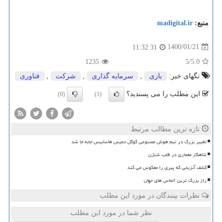
منبع:
madigital.ir
1400/01/21
11:32:31
1235
/5
5.0
تگهای خبر:
بازی
,
سرمایه گذاری
,
شركت
,
فناوری
این مطلب را می پسندید؟
(0)
(1)
تازه ترین مطالب مرتبط
تغییر بزرگ در تیم هوش مصنوعی گوگل دمیس هاسابیس جابه جا شد
شاهکار معماری در قلب شنژن
کشف آنزیمی که پیری را معکوس می کند
راز بزرگ ترین الماس های جهان
نظرات بینندگان در مورد این مطلب
نظر شما در مورد این مطلب