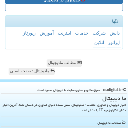
جدیدترین در مادیجیتال
تگها
دانش
شركت
خدمات
اینترنت
آموزش
رپورتاژ
اپراتور
آنلاین
مطالب مادیجیتال
مادیجیتال : صفحه اصلی
madigital.ir - حقوق مادی و معنوی سایت ما دیجیتال محفوظ است
ما دیجیتال
اخبار دیجیتال و فناوری اطلاعات - مادیجیتال: نبض تپنده دنیای فناوری در دستان شما. آخرین اخبار
دنیای تکنولوژی و IT را دنبال کنید
صفحات ما دیجیتال