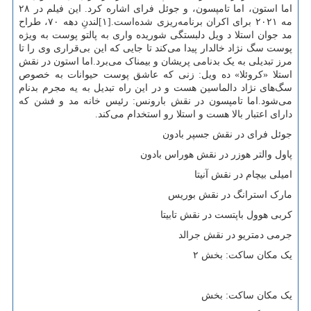
اما استون، اما تامپسون، و جوئل فرای اشاره کرد. این فیلم در ۲۸
مه ۲۰۲۱ برای اکران برنامه‌ریزی شده‌است.[۱]لندنِ دهه ۷۰، طراح
مد جوان استلا د ویل دلبستگی شوریده واری به پالتو پوست به ویژه
پوست سگ نژاد خالدار پیدا می‌کند تا جایی که این بی‌قراری وی را تا
مرز تبدیلی به یک بدنامی پریشان و بیمناک می‌برد.اما استون در نقش
استلا «کروئلا» ده ویل: زنی که عاشق پوست حیوانات به خصوص
سگ‌های نژاد دالماسین هست و در این راه تبدیل به یه مجرم بدنام
می‌شود.اما تامپسون در نقش بارونس: رئیس خانه مد و فشن که
دارای اعتبار بالا هست و استلا رو استخدام می‌کند.
جوئل فرای در نقش جسپر بادون
پاول والتر هوزر در نقش هوراس بادون
امیلی بیچام در نقش آنیتا
مارک استرانگ در نقش بوریس
کربی هوول باپتست در نقش تابیتا
جرمی دمتریو در نقش جرالد
یک مکان ساکت: بخش ۲
یک مکان ساکت: بخش