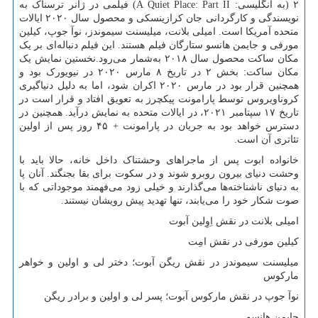
۲ (به انگلیسی:
A Quiet Place: Part II
) فیلمی در ژانر ترسناک به
نویسندگی و کارگردانی جان کرازینسکی و محصول سال ۲۰۲۰ ایالات
متحده آمریکا است. امیلی بلانت، میلیسنت سیموندز، نوآ جوپ، کیلین
مورفی و جایمن هانسو ستارگان فیلم هستند. این فیلم دنباله‌ای بر یک
مکان ساکت محصول سال ۲۰۱۸ به‌شمار می‌رود.نخستین نمایش یک
مکان ساکت: بخش ۲ در تاریخ ۸ مارس ۲۰۲۰ در نیویورک بود و
همچنین قرار بود در مارس ۲۰۲۰ اکران شود، اما به دلیل دنیاگیری
کروناویروس توسط پارامونت پیکچرز به تعویق افتاد و قرار است در
تاریخ ۱۷ سپتامبر ۲۰۲۱، در ایالات متحده به نمایش درآید. همچنین در
دسترس خواهد بود به جریان در پارامونت + ۴۵ روز پس از اولین
تئاتری آن است.
خانواده ابوت پس از ماجراهای وحشتناک داخل خانه، حالا باید با
وحشت دنیای بیرون روبرو شوند و در سکوت برای بقا بجنگند. آنان پا
به دنیای ناشناخته‌ها می‌گذارند و خیلی زود می‌فهمند موجوداتی که با
صوت شکار خود را می‌یابند، تنها تهدید پیش رویشان نیستند.
امیلی بلانت در نقش اِوِلین آبوت
کیلین مورفی در نقش امِت
میلیسنت سیموندز در نقش ریگن آبوت؛ دختر لی و اولین و خواهر
مارکوس
نوآ جوپ در نقش مارکوس آبوت؛ پسر لی و اولین و برادر ریگن
جایمن هانسو