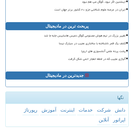
اینشتین اگر نبود، گوگل مپ هم نبود
ایران در عرصه علوم شناختی جزو ۲۰ کشور برتر جهان است
پربحث ترین در مادیجیتال
تغییر بزرگ در تیم هوش مصنوعی گوگل دمیس هاسابیس جابه جا شد
کشف یک قمر ناشناخته با ساختاری عجیب در سیارک نیسا
پشت پرده علمی آتشسوزی های اروپا
آلیاژی عجیب که در لحظه انفجار اتمی شکل گرفت
جدیدترین در مادیجیتال
تگها
دانش
شركت
خدمات
اینترنت
آموزش
رپورتاژ
اپراتور
آنلاین