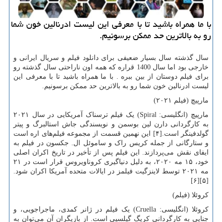
با ما همراه باشید تا با معرفی این لیست ادرنالین خون شما
رو به بالاترین حد ممكن برسونیم.
سال گذشته سال بسیار ضعیفی برای دانلود فیلم و سریال ایرانی و
خارجی بود اما سال 1400 قراره که همه اون ناراحتی سال گذشته رو
برای فیلم دوستان از بین ببره . با ما همراه باشید تا با معرفی این
لیست ادرنالین خون شما رو به بالاترین حد ممکن برسونیم.
مارپیچ (فیلم ۲۰۲۱)
مارپیچ (انگلیسی:
Spiral‎
) یک فیلم ترسناک آمریکایی در سال ۲۰۲۱
به کارگردانی دارن لین بوسمن و نویسندگی جاش استالبرگ و پیتر
گولدفینگر است.[۴] این نهمین قسمت از مجموعه فیلم‌های اره است
و ستارگانی از جمله کریس راک و ساموئل ال. جکسون در فیلم به
ایفای نقش می‌پردازند. این فیلم پس از تأخیر در تاریخ اکران اصلی
خود، ۱۵ مه ۲۰۲۰، به دلیل دنیاگیری کروناویروس قرار است در ۲۱
مه ۲۰۲۱ توسط لاینزگیت فیلمز در ایالات متحده آمریکا اکران شود.
[۵][۶]
کروئلا (فیلم)
کروئلا (انگلیسی:
Cruella‎
) یک فیلم در ژانر کمدی، ماجراجویی، و
جنایی به کارگردانی کریگ گیلسپی است. از بازیگران آن می‌توان به