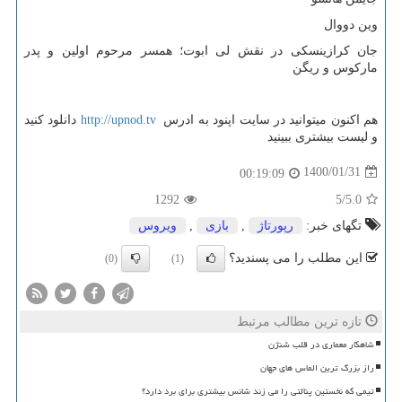
وین دووال
جان کرازینسکی در نقش لی ابوت؛ همسر مرحوم اولین و پدر
مارکوس و ریگن
هم اکنون میتوانید در سایت اپنود به ادرس
http://upnod.tv
دانلود کنید
و لیست بیشتری ببینید
1400/01/31
00:19:09
1292
/5
5.0
تگهای خبر:
رپورتاژ
,
بازی
,
ویروس
این مطلب را می پسندید؟
(0)
(1)
تازه ترین مطالب مرتبط
شاهکار معماری در قلب شنژن
راز بزرگ ترین الماس های جهان
تیمی که نخستین پنالتی را می زند شانس بیشتری برای برد دارد؟