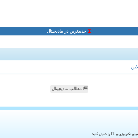
جدیدترین در مادیجیتال
لاین
مطالب مادیجیتال
و IT را دنبال کنید