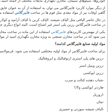
خودروها، سیلوهای سیمان، مخازن نگهداری مایعات مختلف از جمله اسید، 
از دیگر موارد کاربرد فایبرگلاس می توان به استفاده از آن به عنوان عا
گاهی اوقات نیز از مواد مغذی مثل فوم ها در ساخت
فایبرگلاس
استفاده م
در حال حاضر الیافی مثل الیاف شیشه، الیاف کربن یا الیاف آرامید و کول
در ساخت فایبرگلاس رزین پلی استر غیر اشباع است، البته انواع دیگری چون
یکی از مهمترین کاربردهای
فایبرگلاس
استفاده از این ماده در ساخت مخا
می شود که در ساخت مخازن صنعتی به ویژه مخازن نگهداری اسید از مواد 
مواد اولیه صنایع فایبرگلاس کدامند؟
برای ساخت فایبرگلاس از مواد اولیه مختلفی استفاده می شود، فرمولاسیون
-
رزین های پلی ‏استری ارتوفتالیک و ایزوفتالیک
-
رزین وینیل استر
-
رزین اپوکسی
-
شتاب دهنده کبالت و سرب
-
هاردنر اپوکسی و
UP
-
اروزیل
-
تیتان
-
الیاف شیشه سوزنی و حصیری