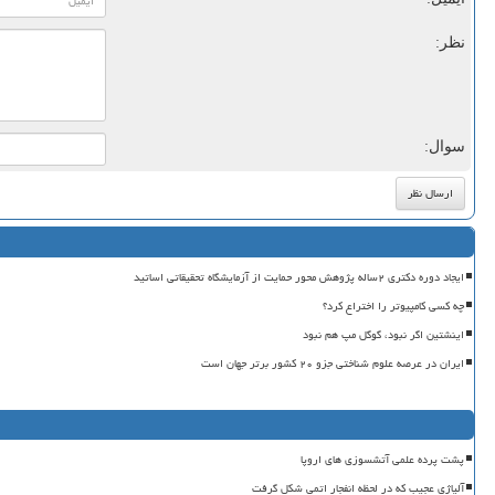
نظر:
سوال:
ایجاد دوره دکتری ۲ساله پژوهش محور حمایت از آزمایشگاه تحقیقاتی اساتید
چه کسی کامپیوتر را اختراع کرد؟
اینشتین اگر نبود، گوگل مپ هم نبود
ایران در عرصه علوم شناختی جزو ۲۰ کشور برتر جهان است
پشت پرده علمی آتشسوزی های اروپا
آلیاژی عجیب که در لحظه انفجار اتمی شکل گرفت