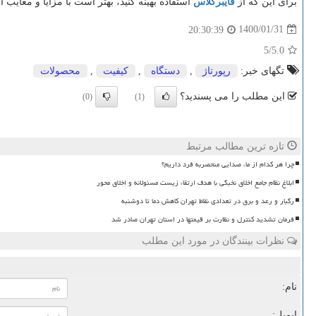
برای این که از
فایبرگلاس
استفاده بهینه کنید، بهتر است با مزایا و معایب 
1400/01/31
20:30:39
/5
5.0
تگهای خبر:
رپورتاژ
,
دستگاه
,
كیفیت
,
محصولات
این مطلب را می پسندید؟
(0)
(1)
تازه ترین مطالب مرتبط
چرا هر کدام از ما، صدایی منحصربه فرد داریم؟
ابلاغ نظام جامع اخلاق نخبگی با هدف ارتقاء زیست مسئولانه و اخلاق محور
رگبار و رعد و برق در تعدادی نقاط تهران کاهش دما تا دوشنبه
فرمان تشدید کنترل و نظارت بر قیمتها در استان تهران صادر شد
نظرات بینندگان در مورد این مطلب
نام:
ایمیل: