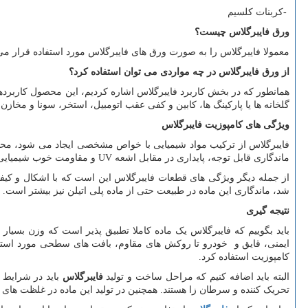
-
کربنات کلسیم
ورق فایبرگلاس چیست؟
معمولا فایبرگلاس را به صورت ورق های فایبرگلاس مورد استفاده قرار می
از ورق فایبرگلاس در چه مواردی می توان استفاده کرد؟
همانطور که در بخش کاربرد فایبرگلاس اشاره کردیم، این محصول کاربرده
گلخانه ها یا پارکینگ ها، کابین و کفی عقب اتومبیل، استخر، سونا و مخازن
ویژگی های کامپوزیت فایبرگلاس
فایبرگلاس از ترکیب مواد شیمیایی با خواص مشخصی ایجاد می شود، محصو
ماندگاری قابل توجه، پایداری در مقابل اشعه
UV
و مقاومت خوب شیمیایی
از جمله دیگر ویژگی های قطعات فایبرگلاس این است که با اشکال و کیفی
شد، ماندگاری این ماده در طبیعت حتی از ماده پلی اتیلن نیز بیشتر است.
نتیجه گیری
باید بگوییم که فایبرگلاس یک ماده کاملا تطبیق پذیر است که وزن بسیا
ایمنی، قایق و خودرو تا روکش های مقاوم، بافت های سطحی مورد استفاد
کامپوزیت استفاده کرد.
البته باید اضافه کنیم که مراحل ساخت و تولید
فایبرگلاس
باید در شرایط 
تحریک کننده و سرطان زا هستند. همچنین در تولید این ماده در غلظت ها