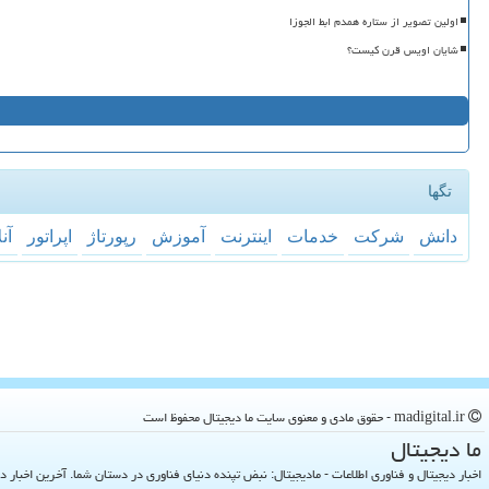
اولین تصویر از ستاره همدم ابط الجوزا
شایان اویس قرن کیست؟
تگها
دانش
شركت
خدمات
اینترنت
آموزش
رپورتاژ
اپراتور
آن
madigital.ir - حقوق مادی و معنوی سایت ما دیجیتال محفوظ است
ما دیجیتال
اخبار دیجیتال و فناوری اطلاعات - مادیجیتال: نبض تپنده دنیای فناوری در دستان شما. آخرین اخبار دنیای تکنولوژی 