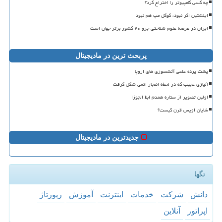
چه کسی کامپیوتر را اختراع کرد؟
اینشتین اگر نبود، گوگل مپ هم نبود
ایران در عرصه علوم شناختی جزو ۲۰ کشور برتر جهان است
پربحث ترین در مادیجیتال
پشت پرده علمی آتشسوزی های اروپا
آلیاژی عجیب که در لحظه انفجار اتمی شکل گرفت
اولین تصویر از ستاره همدم ابط الجوزا
شایان اویس قرن کیست؟
جدیدترین در مادیجیتال
تگها
دانش
شركت
خدمات
اینترنت
آموزش
رپورتاژ
اپراتور
آنلاین