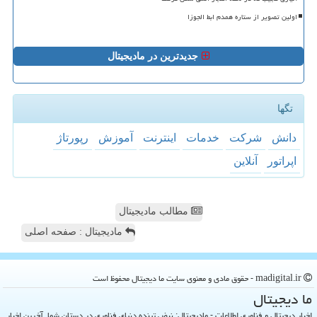
اولین تصویر از ستاره همدم ابط الجوزا
جدیدترین در مادیجیتال
تگها
دانش
شركت
خدمات
اینترنت
آموزش
رپورتاژ
اپراتور
آنلاین
مطالب مادیجیتال
مادیجیتال : صفحه اصلی
madigital.ir - حقوق مادی و معنوی سایت ما دیجیتال محفوظ است
ما دیجیتال
اخبار دیجیتال و فناوری اطلاعات - مادیجیتال: نبض تپنده دنیای فناوری در دستان شما. آخرین اخبار