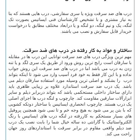
درب های ضد سرقت ویژه یا سری سفارشی، درب هایی هستند که بنا
به نیاز مشتری و با تشخیص کارشناسان فنی ایساتیس بصورت تک
لنگه، یک و نیم لنگه، دو لنگه و یا درابعاد مختلف مطابق با درخواست
خریدار قابل سفارش و نصب می باشند.
ساختار و مواد به کار رفته در درب های ضد سرقت.
مهم ترین ویژگی درب های ضد سرقت توانایی این درب ها در مقابله
با سارقان است رابج ترین روش ورود از طریق یک سری لگد و یا تنه
زدن به درب می باشد اما در درب های ضد سرقت این روش جواب
نداده و با این کار فقط به خود فرد آسیب وارد می شود تا اینکه بتواند
درب را بشکند و اصلی ترین وسیله مورد استفاده سارقان دیلم می
باشد. یک درب ضد سرقت استاندارد علاوه بر زیبایی ظاهری باید
دارای ساختار داخلی مستحکمی باشد که بتواند دربرابر دیلم و سایر
ابزارآلات سارقین مقاومت کند. چارچوب و لنگه درب ها اجزای اصلی
یک درب هستند. چارچوب انحصاری ایساتیس با ساختار دوتکه کشویی
که با بتن پر می شود به هیچ وجه خم و تا نمی شود همچنین پروفیل
های بسیار مستحکم به کاررفته در لنگه درب های ایساتیس با رنگ
الکترواستاتیک با گارانتی ده ساله خیال شما را بابت نصب یک درب
ضد دیلم واقعی مقاوم در برابر سرقت با استانداردهای روز جهان
راحت می کند.