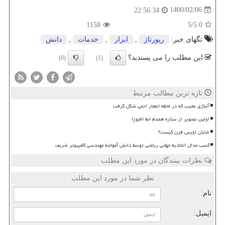
1400/02/06
22:56:34
1158
/5
5.0
تگهای خبر:
رپورتاژ
,
ابزار
,
خدمات
,
دانش
این مطلب را می پسندید؟
(0)
(1)
تازه ترین مطالب مرتبط
آلیاژی عجیب که در لحظه انفجار اتمی شکل گرفت
اولین تصویر از ستاره همدم ابط الجوزا
شایان اویس قرن کیست؟
کسب مدال اتحادیه جهانی ریاضی توسط دانش آموخته مهندسی کامپیوتر شریف
نظرات بینندگان در مورد این مطلب
نظر شما در مورد این مطلب
نام:
ایمیل: