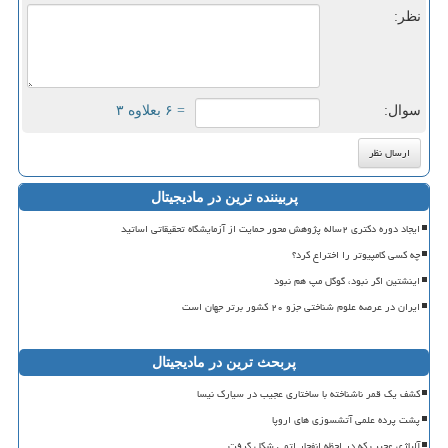
نظر:
سوال:
= ۶ بعلاوه ۳
پربیننده ترین در مادیجیتال
ایجاد دوره دکتری ۲ساله پژوهش محور حمایت از آزمایشگاه تحقیقاتی اساتید
چه کسی کامپیوتر را اختراع کرد؟
اینشتین اگر نبود، گوگل مپ هم نبود
ایران در عرصه علوم شناختی جزو ۲۰ کشور برتر جهان است
پربحث ترین در مادیجیتال
کشف یک قمر ناشناخته با ساختاری عجیب در سیارک نیسا
پشت پرده علمی آتشسوزی های اروپا
آلیاژی عجیب که در لحظه انفجار اتمی شکل گرفت