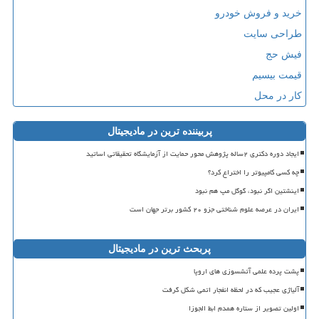
خرید و فروش خودرو
طراحی سایت
فیش حج
قیمت بیسیم
کار در محل
پربیننده ترین در مادیجیتال
ایجاد دوره دکتری ۲ساله پژوهش محور حمایت از آزمایشگاه تحقیقاتی اساتید
چه کسی کامپیوتر را اختراع کرد؟
اینشتین اگر نبود، گوگل مپ هم نبود
ایران در عرصه علوم شناختی جزو ۲۰ کشور برتر جهان است
پربحث ترین در مادیجیتال
پشت پرده علمی آتشسوزی های اروپا
آلیاژی عجیب که در لحظه انفجار اتمی شکل گرفت
اولین تصویر از ستاره همدم ابط الجوزا