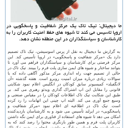
ما دیجیتال: تیک تاک یک مرکز شفافیت و پاسخگویی در
اروپا تاسیس می کند تا شیوه های حفظ امنیت کاربران را به
کارشناسان و سیاستگذاران در این منطقه نشان دهد.
به گزارش ما دیجیتال به نقل از پرس اسوسیشن، تیک تاک تصمیم
دارد یک «مرکز شفافیت و پاسخگویی» در اروپا تأسیس کند. این
مرکز فرصتی برای کارشناسان و سیاستگذاران فراهم می آورد تا
بتوانند ساختار و شیوه های ایمن سازی پلت فرم را ببینند. تیک تاک در
حالی از تصمیم جهت راه اندازی مرکز مذکور آگاهی داده که با
سوالات زیادی درباره میزان امنیت روبرو است. هفته گذشته «آن
لانگفیلد» کمیسیونر سابق کودکان در انگلیس اعلام نمود شکایتی
قانونی را مقابل این اپ اشتراک گذاری ویدئو رهبری می کند. بر
طبق این شکایت تیک تاک اطلاعات کودکان را در مقیاس صنعتی و
وسیع جمع آوری می کند. البته اپ چینی این اتهامات را رد کرده
است. تیک تاک در اطلاعیه ای اعلام نمود «مرکز شفافیت و
پاسخگویی» در ایرلند تأسیس می شود و به کارشناسان بازدیدکننده
امکان می دهد تا شیوه های استفاده از فناوری برای ایمن نگه داشتن
کاربران پلت فرم و همین طور بازنگری محتوا را رصد کنند که به
وسیله بازبین های انسانی و یادگیری ماشینی انجام می شود. تیک تاک