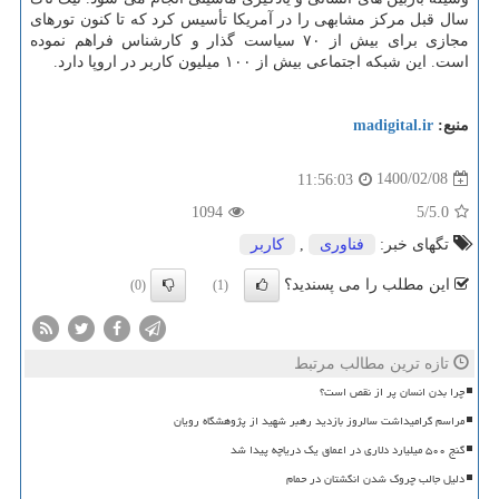
سال قبل مرکز مشابهی را در آمریکا تأسیس کرد که تا کنون تورهای
مجازی برای بیش از ۷۰ سیاست گذار و کارشناس فراهم نموده
است. این شبکه اجتماعی بیش از ۱۰۰ میلیون کاربر در اروپا دارد.
منبع:
madigital.ir
1400/02/08
11:56:03
1094
/5
5.0
تگهای خبر:
فناوری
,
كاربر
این مطلب را می پسندید؟
(0)
(1)
تازه ترین مطالب مرتبط
چرا بدن انسان پر از نقص است؟
مراسم گرامیداشت سالروز بازدید رهبر شهید از پژوهشگاه رویان
گنج ۵۰۰ میلیارد دلاری در اعماق یک دریاچه پیدا شد
دلیل جالب چروک شدن انگشتان در حمام