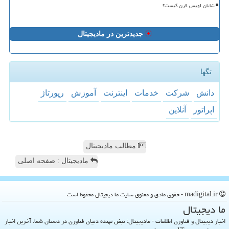
شایان اویس قرن کیست؟
جدیدترین در مادیجیتال
تگها
دانش
شركت
خدمات
اینترنت
آموزش
رپورتاژ
اپراتور
آنلاین
مطالب مادیجیتال
مادیجیتال : صفحه اصلی
madigital.ir - حقوق مادی و معنوی سایت ما دیجیتال محفوظ است
ما دیجیتال
اخبار دیجیتال و فناوری اطلاعات - مادیجیتال: نبض تپنده دنیای فناوری در دستان شما. آخرین اخبار