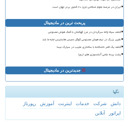
ایران در عرصه علوم شناختی جزو ۲۰ کشور برتر جهان است
پربحث ترین در مادیجیتال
کشف سیاه چاله سرگردان در مرز کهکشان با کمک هوش مصنوعی
تغییر بزرگ در تیم هوش مصنوعی گوگل دمیس هاسابیس جابه جا شد
کشف یک قمر ناشناخته با ساختاری عجیب در سیارک نیسا
پشت پرده علمی آتشسوزی های اروپا
جدیدترین در مادیجیتال
تگها
دانش
شركت
خدمات
اینترنت
آموزش
رپورتاژ
اپراتور
آنلاین