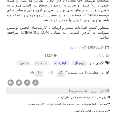
موسسه یونیننس (
uninance
) با دارا بودن بهترین مدرسین و هیئت
علمی در 40 کشور و تجربیات ارزنده در سطح بین الملل می­تواند به
خوبی شما را به هدفتان یعنی بهترین بودن در امور مالی برساند. برای
موسسه
uninance
موفقیت شما در مسیر پیش رو مهم­ترین دغدغه می­
باشد بهترین بودن با بهترین­ها ممکن خواهد شد...
بمنظور کسب اطلاعات بیشتر و ارتباط با کارشناسان انجمن یونیننس
میتوانید به آدرس اینترنتی به نشانی
UNINANCE.COM
مراجعه
نمایید.
1400/02/17
16:53:27
1423
/5
5.0
تگهای خبر:
رپورتاژ
,
اینترنت
,
خدمات
,
دانش
این مطلب را می پسندید؟
(0)
(1)
تازه ترین مطالب مرتبط
آلیاژی عجیب که در لحظه انفجار اتمی شکل گرفت
کسب مدال اتحادیه جهانی ریاضی توسط دانش آموخته مهندسی کامپیوتر شریف
راز بزرگ ترین الماس های جهان