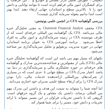
دیجیتال ، اموزش تحلیل بازار مسکن و خودرو و ....این فرصت را
برای کنشگران امور مالی فراهم کرده است تا بتوانند توانایی و دانش
خود را تا بالاترین سطح و استاندارد جهانی ارتقاء دهند. ابتدا بهتر
است ابتدا بدانیم مقوله سرمایه گذاری چیست؟
بررسی گواهینامه
CFA
در انجمن علمی یونیننس:
CFA
مخفف
Chartered Financial Analyst
به معنی تحلیل‌گر خبره
مالی می‌باشد.
CFA
یک گواهینامه بین المللی حرفه‌ا‌‌ی است که از
طرف موسسه
CFA
در زمینه سرمایه‌گذاری و امور مالی به افراد
اعطا می‌شود . برنامه آموزشی
CFA
به عنوان برنامه استاندارد
جهانی در حوزه مدیریت پرتفولیو و تحلیل سرمایه‌گذاری نیز شناخته
می‌شود.
نکته­ای که بسیار مهم می باشد این است که گواهینامه تحلیلگر خبره
مالی
(CFA)
یکی از مقبولترین و شناخته‌شده‌ترین مدارک و گواهینامه
های حرفه‌ای در حوزه تحلیل­گری مالی و سرمایه‌گذاری در دنیا می­
باشد. اعتبار مدرک
CFA
در سطح جهانی تا حدی است که در بسیاری
از شرکت‌های بین‌المللی ارائه‌دهنده خدمات مالی، دارا بودن
مدرک
CFA
را برای ارتقاء سطح علمی مدیران خود اجباری می‌دانند.
اما آنچه شما را می­تواند به سمت این هدف و داشتن این مدرک مهم
بین المللی برساند، داشتن یک مشاور و یک گروه حرفه­ای است.
گروهی که با داشتن تجربیات فراوان در این مسیر می­تواند با ارائه
تجربیات و دانش خود، مسیر را برای شما هموار کند.