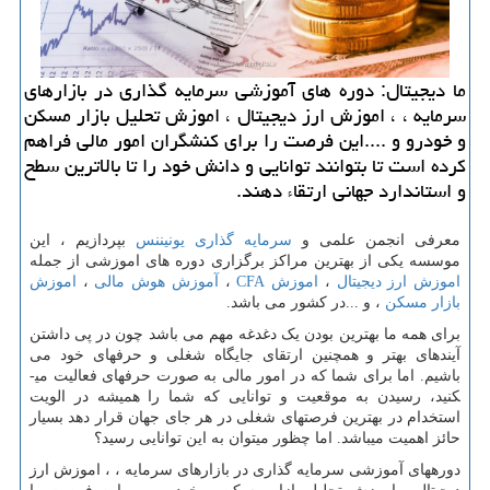
ما دیجیتال: دوره های آموزشی سرمایه گذاری در بازارهای
سرمایه ، ، اموزش ارز دیجیتال ، اموزش تحلیل بازار مسكن
و خودرو و ....این فرصت را برای كنشگران امور مالی فراهم
كرده است تا بتوانند توانایی و دانش خود را تا بالاترین سطح
و استاندارد جهانی ارتقاء دهند.
معرفی انجمن علمی و
سرمایه گذاری یونیننس
بپردازیم ، این
موسسه یکی از بهترین مراکز برگزاری دوره های اموزشی از جمله
اموزش ارز دیجیتال
،
اموزش
CFA
،
آموزش هوش مالی
،
اموزش
بازار مسکن
، و ...در کشور می باشد.
برای همه ما بهترین بودن یک دغدغه مهم می باشد چون در پی داشتن
آینده­ای بهتر و همچنین ارتقای جایگاه شغلی و حرفه­ای خود می
باشیم. اما برای شما که در امور مالی به صورت حرفه­ای فعالیت می­
کنید، رسیدن به موقعیت و توانایی که شما را همیشه در الویت
استخدام در بهترین فرصت­های شغلی در هر جای جهان قرار دهد بسیار
حائز اهمیت می­باشد. اما چظور می­توان به این توانایی رسید؟
دوره­های آموزشی سرمایه گذاری در بازارهای سرمایه ، ، اموزش ارز