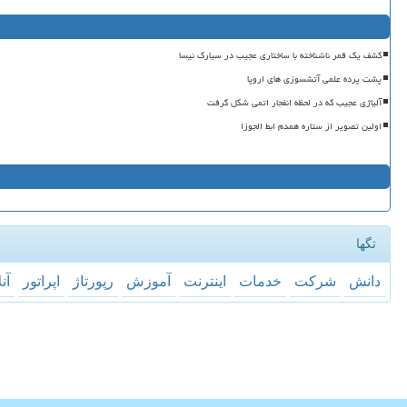
کشف یک قمر ناشناخته با ساختاری عجیب در سیارک نیسا
پشت پرده علمی آتشسوزی های اروپا
آلیاژی عجیب که در لحظه انفجار اتمی شکل گرفت
اولین تصویر از ستاره همدم ابط الجوزا
تگها
دانش
شركت
خدمات
اینترنت
آموزش
رپورتاژ
اپراتور
آن