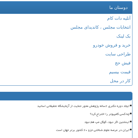
دوستان ما
آتلیه دات کام
انتخابات مجلس ، کاندیدای مجلس
بک لینک
خرید و فروش خودرو
طراحی سایت
فیش حج
قیمت بیسیم
کار در محل
ایجاد دوره دکتری ۲ساله پژوهش محور حمایت از آزمایشگاه تحقیقاتی اساتید
چه کسی کامپیوتر را اختراع کرد؟
اینشتین اگر نبود، گوگل مپ هم نبود
ایران در عرصه علوم شناختی جزو ۲۰ کشور برتر جهان است