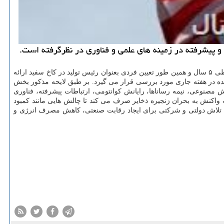
به گزارش ما دیجیتال به نقل از رویترز، رهبران کمیته های سنا لایحه ای برای تخصیص بودجه ۱۱۰ میلیارد دلاری جهت تحقیقات گسترده فناوری و علمی طی ۵ سال و همین طور تعیین فردی بعنوان رئیس تولید در کاخ سفید ارائه
ح شده در هفته جاری مورد بررسی قرار می گیرد. بر طبق لایحه مذکور بخش
ی های کلیدی (هوش مصنوعی، نیمه رساناها، رایانش کوانتومی، ارتباطات پیشرفته، فناوری
د دلار دیگر برای طراحی حداقل ۱۰ هاب فناوری منطقه ای و ایجاد برنامه واکنش به بحران زنجیره ذخایر صرف می کند تا چالش هایی مانند کمبود
 یک تلاش دولتی و شرکتی برای ایجاد رقابت صنعتی، کاهش مصرف انرژی و