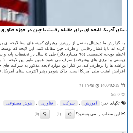
سنای آمریکا لایحه ای برای مقابله رقابت با چین در حوزه فناوری ارائه کرده که بر طبق آن 110 میلیارد دلار برای بسط تحقیقات پایه و 
کرده اند تا با فشار رقابتی از طرف چین مقابله کنند. این لایحه که توس
اعظم بودجه تخصیصی (۹۵ میلیارد 
تراشه ها را برطرف کند. در کنار این موارد لایحه مذکور به شرکت های 
افزایش امنیت ملی آمریکا است. چاک شومر رهبر اکثریت سنای آمریکا، تد ی
1400/02/19
21:10:50
/5
5.0
تگهای خبر:
آموزش
,
شركت
,
فناوری
,
هوش مصنوعی
این مطلب را می پسندید؟
(0)
(1)