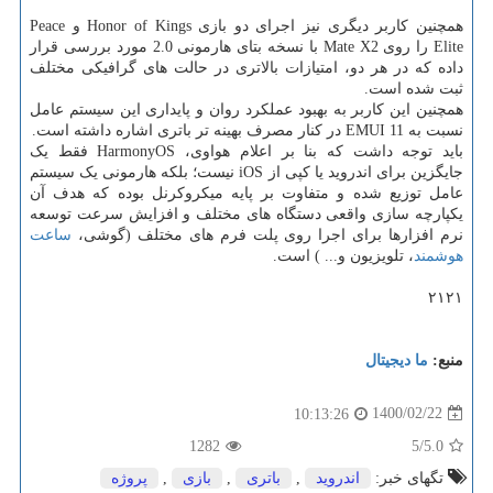
همچنین کاربر دیگری نیز اجرای دو بازی Honor of Kings و Peace
Elite را روی Mate X2 با نسخه بتای هارمونی 2.0 مورد بررسی قرار
داده که در هر دو، امتیازات بالاتری در حالت های گرافیکی مختلف
ثبت شده است.
همچنین این کاربر به بهبود عملکرد روان و پایداری این سیستم عامل
نسبت به EMUI 11 در کنار مصرف بهینه تر باتری اشاره داشته است.
باید توجه داشت که بنا بر اعلام هواوی، HarmonyOS فقط یک
جایگزین برای اندروید یا کپی از iOS نیست؛ بلکه هارمونی یک سیستم
عامل توزیع شده و متفاوت بر پایه میکروکرنل بوده که هدف آن
یکپارچه سازی واقعی دستگاه های مختلف و افزایش سرعت توسعه
نرم افزارها برای اجرا روی پلت فرم های مختلف (گوشی،
ساعت
هوشمند
، تلویزیون و... ) است.
۲۱۲۱
منبع:
ما دیجیتال
1400/02/22
10:13:26
1282
/5
5.0
تگهای خبر:
اندروید
,
باتری
,
بازی
,
پروژه