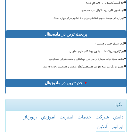
چه کسی کامپیوتر را اختراع کرد؟
اینشتین اگر نبود، گوگل مپ هم نبود
ایران در عرصه علوم شناختی جزو ۲۰ کشور برتر جهان است
پربحث ترین در مادیجیتال
کولا اشکروفتین چیست؟
برگزاری بزرگداشت بانوی پیشگام علوم سلولی
کشف سیاه چاله سرگردان در مرز کهکشان با کمک هوش مصنوعی
تغییر بزرگ در تیم هوش مصنوعی گوگل دمیس هاسابیس جابه جا شد
جدیدترین در مادیجیتال
تگها
دانش
شركت
خدمات
اینترنت
آموزش
رپورتاژ
اپراتور
آنلاین