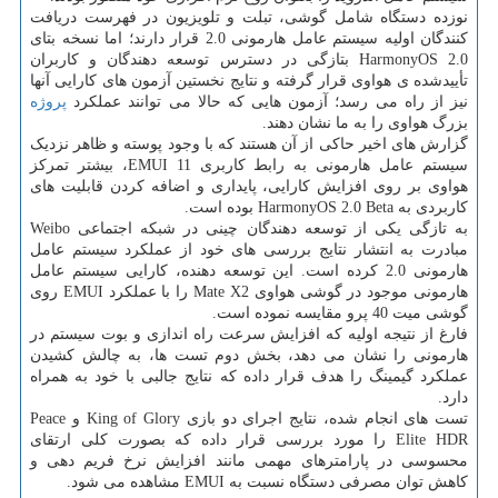
نوزده دستگاه شامل گوشی، تبلت و تلویزیون در فهرست دریافت
کنندگان اولیه سیستم عامل هارمونی 2.0 قرار دارند؛ اما نسخه بتای
HarmonyOS 2.0 بتازگی در دسترس توسعه دهندگان و کاربران
تأییدشده ی هواوی قرار گرفته و نتایج نخستین آزمون های کارایی آنها
نیز از راه می رسد؛ آزمون هایی که حالا می توانند عملکرد
پروژه
بزرگ هواوی را به ما نشان دهند.
گزارش های اخیر حاکی از آن هستند که با وجود پوسته و ظاهر نزدیک
سیستم عامل هارمونی به رابط کاربری EMUI 11، بیشتر تمرکز
هواوی بر روی افزایش کارایی، پایداری و اضافه کردن قابلیت های
کاربردی به HarmonyOS 2.0 Beta بوده است.
به تازگی یکی از توسعه دهندگان چینی در شبکه اجتماعی Weibo
مبادرت به انتشار نتایج بررسی های خود از عملکرد سیستم عامل
هارمونی 2.0 کرده است. این توسعه دهنده، کارایی سیستم عامل
هارمونی موجود در گوشی هواوی Mate X2 را با عملکرد EMUI روی
گوشی میت 40 پرو مقایسه نموده است.
فارغ از نتیجه اولیه که افزایش سرعت راه اندازی و بوت سیستم در
هارمونی را نشان می دهد، بخش دوم تست ها، به چالش کشیدن
عملکرد گیمینگ را هدف قرار داده که نتایج جالبی با خود به همراه
دارد.
تست های انجام شده، نتایج اجرای دو بازی King of Glory و Peace
Elite HDR را مورد بررسی قرار داده که بصورت کلی ارتقای
محسوسی در پارامترهای مهمی مانند افزایش نرخ فریم دهی و
کاهش توان مصرفی دستگاه نسبت به EMUI مشاهده می شود.