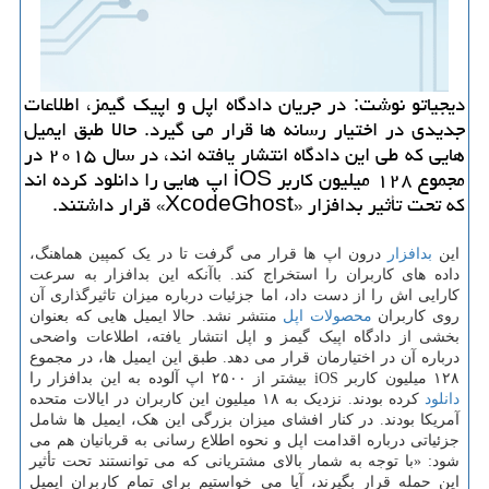
دیجیاتو نوشت: در جریان دادگاه اپل و اپیک گیمز، اطلاعات
جدیدی در اختیار رسانه ها قرار می گیرد. حالا طبق ایمیل
هایی که طی این دادگاه انتشار یافته اند، در سال ۲۰۱۵ در
مجموع ۱۲۸ میلیون کاربر iOS اپ هایی را دانلود کرده اند
که تحت تأثیر بدافزار «XcodeGhost» قرار داشتند.
این
بدافزار
درون اپ ها قرار می گرفت تا در یک کمپین هماهنگ،
داده های کاربران را استخراج کند. باآنکه این بدافزار به سرعت
کارایی اش را از دست داد، اما جزئیات درباره میزان تاثیرگذاری آن
روی کاربران
محصولات
اپل
منتشر نشد. حالا ایمیل هایی که بعنوان
بخشی از دادگاه اپیک گیمز و اپل انتشار یافته، اطلاعات واضحی
درباره آن در اختیارمان قرار می دهد. طبق این ایمیل ها، در مجموع
۱۲۸ میلیون کاربر iOS بیشتر از ۲۵۰۰ اپ آلوده به این بدافزار را
دانلود
کرده بودند. نزدیک به ۱۸ میلیون این کاربران در ایالات متحده
آمریکا بودند. در کنار افشای میزان بزرگی این هک، ایمیل ها شامل
جزئیاتی درباره اقدامت اپل و نحوه اطلاع رسانی به قربانیان هم می
شود: «با توجه به شمار بالای مشتریانی که می توانستند تحت تأثیر
این حمله قرار بگیرند، آیا می خواستیم برای تمام کاربران ایمیل