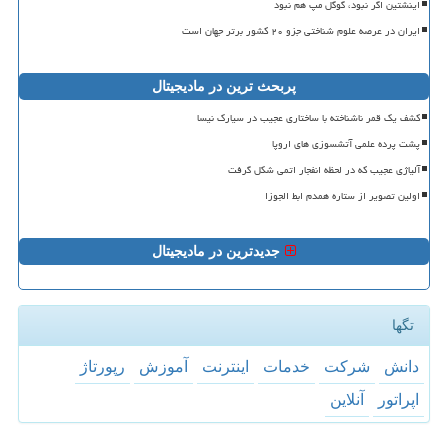
اینشتین اگر نبود، گوگل مپ هم نبود
ایران در عرصه علوم شناختی جزو ۲۰ کشور برتر جهان است
پربحث ترین در مادیجیتال
کشف یک قمر ناشناخته با ساختاری عجیب در سیارک نیسا
پشت پرده علمی آتشسوزی های اروپا
آلیاژی عجیب که در لحظه انفجار اتمی شکل گرفت
اولین تصویر از ستاره همدم ابط الجوزا
جدیدترین در مادیجیتال
تگها
دانش
شركت
خدمات
اینترنت
آموزش
رپورتاژ
اپراتور
آنلاین