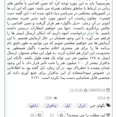
بفرستیم؟ باید به این مورد توجه کرد که چنین اقدامی با چالش های
زبانی در ارتباط با مناطق مختلف همراه می باشد، چون که این اپ ها
در کشورهای مختلفی در سرتاسر دنیا دانلود شده اند.» این گفته «مت
فیشر»، معاون ریاست اپ استور مورد تایید مدیر تجربه مشتری
آیتونز در آن زمان، «دیل باگول» هم قرار گرفت و چنین اقدامی را
چالش برانگیزی دانست: «تنها می خواهیم انتظارات درستی داشته
باشیم. ما
ابزار
درخواست انبوه داریم که امکان ارسال ایمیل ها را
فراهم می آورد، با این وجود همچنان در حال آزمایش هستیم. با این
آزمایش ها می خواهیم مطمئن شویم که می توانیم به طور دقیق نام
برنامه ها را برای هر مشتری اعلام نماییم.» باگول همینطور به
محدودیت این ابزار هم اشاره کرده. به قول این مقام مسئول، ارسال
ایمیل به ۱۲۸ میلیون نفر می تواند یک هفته طول بکشد. باآنکه این
بدافزار بیشتر از ۱۰۰ میلیون نفر را تحت تأثیر قرار داد، با این وجود
چندان پیچیده یا خطرناک نبود. در آن زمان، اپل گفته بود به اطلاعاتی
در خصوص سوءاستفاده از این بدافزار برای جمع آوری داده ای
شخصی قابل شناسایی دست پیدا نکرده است. ۲۱۲۱
1400/02/24
12:55:05
1191
/5
5.0
تگهای خبر:
ابزار
,
اپل
,
بدافزار
,
دانلود
این مطلب را می پسندید؟
(0)
(1)