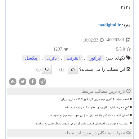
۲۱۲۱
منبع:
madigital.ir
1400/03/01
10:02:33
1297
/5
5.0
تگهای خبر:
اپراتور
,
اینترنت
,
باتری
,
پیكسل
این مطلب را می پسندید؟
(0)
(1)
تازه ترین مطالب مرتبط
ضعف سیاستگذاری مهم ترین گره کور گلخانه داری ایران
گنج ۵۰۰ میلیارد دلاری در اعماق یک دریاچه پیدا شد
کاهش ظرفیت نخبگان وظیفه برای سال ۱۴۰۵ نحوه توزیع سهمیه
اینترنت و موبایل با افزایش قیمت نفت گران می شوند شوک نفتی به تراشه
نظرات بینندگان در مورد این مطلب