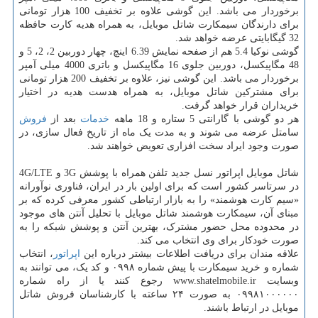
برخوردار می باشد. این گوشی علاوه بر تخفیف 100 هزار تومانی
برای دارندگان سیمکارت شاتل موبایل، به همراه هدیه کارت حافظه
32 گیگابایتی عرضه خواهد شد.
گوشی نوکیا 5.4 هم از صفحه نمایش 6.39 اینچ، چهار دوربین 2، 2، 5 و
48 مگاپیکسل، دوربین جلوی 16 مگاپیکسل و باتری 4000 میلی آمپر
برخوردار می باشد. این گوشی نیز، علاوه بر تخفیف 200 هزار تومانی
برای مشترکین شاتل موبایل، به همراه هدست هدیه در اختیار
خریداران قرار خواهد گرفت.
هر دو گوشی با گارانتی 5 ستاره و 18 ماهه
خدمات
بعد از
فروش
سامتل عرضه می شوند و به مدت یک ماه از تاریخ فعال سازی، در
صورت وجود ایراد سخت افزاری تعویض خواهند شد.
شاتل موبایل اپراتور نسل جدید تلفن همراه با پوشش 3G و 4G/LTE
در سرتاسر کشور است که برای اولین بار در ایران، فناوری نوآورانه
«سیم کارت هوشمند» را به بازار ارتباطی کشور معرفی کرده که بر
مبنای آن، سیمکارت هوشمند شاتل موبایل با تحلیل آنتن های موجود
در محدوده محل حضور مشترک، بهترین آنتن و پوشش شبکه را به
صورت خودکار برای وی انتخاب می کند.
علاقه مندان برای دریافت اطلاعات بیشتر درباره این
اپراتور
، انتخاب
شماره و خرید سیمکارت با پیش شماره ۰۹۹۸ و کد یک، می توانند به
وبسایت www.shatelmobile.ir رجوع کنند یا از راه شماره
۰۹۹۸۱۰۰۰۰۰۰ به صورت ۲۴ ساعته با کارشناسان فروش شاتل
موبایل در ارتباط باشند.