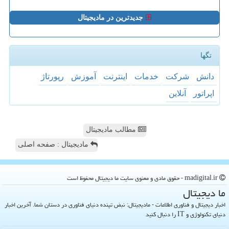
جدیدترین در مادیجیتال
تگها
دانش
شركت
خدمات
اینترنت
آموزش
رپورتاژ
اپراتور
آنلاین
مطالب مادیجیتال
مادیجیتال : صفحه اصلی
madigital.ir - حقوق مادی و معنوی سایت ما دیجیتال محفوظ است
ما دیجیتال
اخبار دیجیتال و فناوری اطلاعات - مادیجیتال: نبض تپنده دنیای فناوری در دستان شما. آخرین اخبار
دنیای تکنولوژی و IT را دنبال کنید