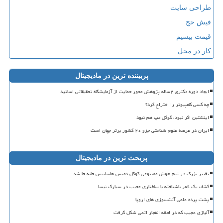
طراحی سایت
فیش حج
قیمت بیسیم
کار در محل
پربیننده ترین در مادیجیتال
ایجاد دوره دکتری ۲ساله پژوهش محور حمایت از آزمایشگاه تحقیقاتی اساتید
چه کسی کامپیوتر را اختراع کرد؟
اینشتین اگر نبود، گوگل مپ هم نبود
ایران در عرصه علوم شناختی جزو ۲۰ کشور برتر جهان است
پربحث ترین در مادیجیتال
تغییر بزرگ در تیم هوش مصنوعی گوگل دمیس هاسابیس جابه جا شد
کشف یک قمر ناشناخته با ساختاری عجیب در سیارک نیسا
پشت پرده علمی آتشسوزی های اروپا
آلیاژی عجیب که در لحظه انفجار اتمی شکل گرفت