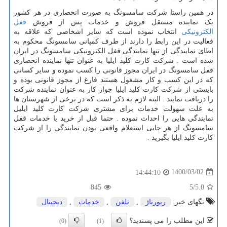
در همین راستا شرکت سامسونگ به صورت انحصاری در هر کشور
یک نماینده مستقل فروش و خدمات پس از فروش
قفل
الکترونیکی
انتخاب نموده است که سایر اشخاصی که علاقه به
فعالیت در این رابط را دارند از طرف کمپانی سامسونگ محکوم به
اطای نمایندگی از تنها نمایندگی قفل الکترونیکی سامسونگ در ایران
شده است . شرکت کارت کلید ایلیا به عنوان تنها نماینده انحصاری
قفل سامسونگ در ایران مجوز قانونی را کسب نموده و سایر کسانی
که در این کسب و کار مشغول هستند فارغ از مجوز قانونی بوده و
بایستی از شرکت کارت کلید ایلیا جواز کار به عنوان نماینده شرکت
را دریافت نمایند . البته لازم به ذکر است که در برخی از شهرستان ها
به علت سهولت خدمات برای مشتری شرکت کارت کلید ایلیل
نمایندگی هایی را احداث نموده . حتما قبل از خرید یا خدمات قفل
سامسونگ از هر جایی استعلام واقعی بودن نمایندگی را از شرکت
کارت کلید ایلیا بگیرید .
1400/03/02
14:44:10
845
/5
5.0
تگهای خبر:
رپورتاژ
,
تلفن
,
خدمات
,
دیجیتال
این مطلب را می پسندید؟
(0)
(1)