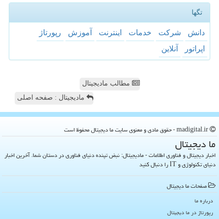
تگها
دانش
شركت
خدمات
اینترنت
آموزش
رپورتاژ
اپراتور
آنلاین
مطالب مادیجیتال
مادیجیتال : صفحه اصلی
madigital.ir - حقوق مادی و معنوی سایت ما دیجیتال محفوظ است
ما دیجیتال
اخبار دیجیتال و فناوری اطلاعات - مادیجیتال: نبض تپنده دنیای فناوری در دستان شما. آخرین اخبار
دنیای تکنولوژی و IT را دنبال کنید
صفحات ما دیجیتال
درباره ما
رپورتاژ در ما دیجیتال