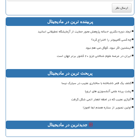
پربیننده ترین در مادیجیتال
ایجاد دوره دکتری ۲ساله پژوهش محور حمایت از آزمایشگاه تحقیقاتی اساتید
چه کسی کامپیوتر را اختراع کرد؟
اینشتین اگر نبود، گوگل مپ هم نبود
ایران در عرصه علوم شناختی جزو ۲۰ کشور برتر جهان است
پربحث ترین در مادیجیتال
کشف یک قمر ناشناخته با ساختاری عجیب در سیارک نیسا
پشت پرده علمی آتشسوزی های اروپا
آلیاژی عجیب که در لحظه انفجار اتمی شکل گرفت
اولین تصویر از ستاره همدم ابط الجوزا
جدیدترین در مادیجیتال