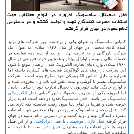
قفل دیجیتال سامسونگ امروزه در انواع مختلفی جهت
استفاده مصرف كنندگان تهیه و تولید گشته و در دسترس
تمام عموم در جهان قرار گرفته.
کمپانی سامسونگ به عنوان یکی از برجسته ترین شرکت های تولید
کننده کالای دیجیتال در جهان از سال ۱۹۳۸ میلادی به عنوان یک
شرکت بازرگانی پا به عرصه نهاد . و بعد از سه دهه فعالیت در
خدمات مالی و بیمه و اواراق بهادار و همچنین خرده فروشی در سال
۱۹۶۰ میلادی وارد دنیای تجارت الکترونیک شد . از همان موقع تا کنون
این شرکت در زمینه های گوناگونی فعالیت های گسترده داشته اما
همواره به دلیل اجناس الکترونیکی خود مطرح بوده است . شرکت
سامسونگ بیشتر با گوشی و تبلت تلفن لپ تاپ و .. معروف شده و
با لوازم خانگی مانند تلویزیون یا یخچال تجارت خود را سامان داده .
اما امروزه یکی از برترین محصولات این کمپانی
قفل الکترونیکی
سامسونگ
می باشد.
قفل سامسونگ
حدود دو دهه است که به بازار
عرضه شده و تقریبا در تمام دنیا بدون رقیب شایسته یکه تازی می
کند . قفل دیجیتال سامسونگ امروزه در انواع مختلفی جهت استفاده
مصرف کنندگان تهیه و تولید گشته و در دسترس تمام عموم در جهان
قرار گرفته
قفل کارتی هوشمند
.
یا
قفل اثرانگشتی
و از این قبیل
نمونه ها حق انتخاب را به مشتریان عزیز داده است تا با توجه به
سلیقه و خواسته خود انتخاب نمایند .