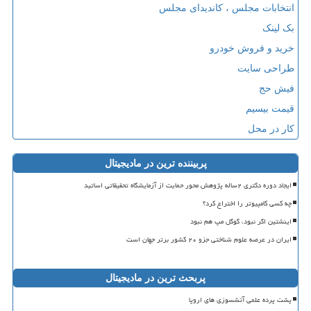
انتخابات مجلس ، کاندیدای مجلس
بک لینک
خرید و فروش خودرو
طراحی سایت
فیش حج
قیمت بیسیم
کار در محل
پربیننده ترین در مادیجیتال
ایجاد دوره دکتری ۲ساله پژوهش محور حمایت از آزمایشگاه تحقیقاتی اساتید
چه کسی کامپیوتر را اختراع کرد؟
اینشتین اگر نبود، گوگل مپ هم نبود
ایران در عرصه علوم شناختی جزو ۲۰ کشور برتر جهان است
پربحث ترین در مادیجیتال
پشت پرده علمی آتشسوزی های اروپا