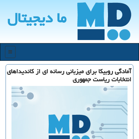
ما دیجیتال
منو
آمادگی روبیكا برای میزبانی رسانه ای از كاندیداهای
انتخابات ریاست جمهوری