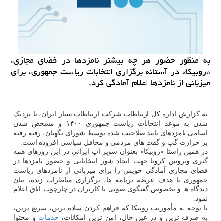
به منظور حضور هر چه بیشتر نامزدها در فضای مجازی،
«روبیکا» در آستانه برگزاری انتخابات ریاست جمهوری، برای
میزبانی از نامزدها اعلام آمادگی کرد.
به گزارش اداره کل ارتباطات شرکت ارتباطات سیار ایران، با نزدیک
شدن به موعد انتخابات ریاست جمهوری ۱۴۰۰ و مشخص شدن
اسامی نامزدهای تایید صلاحیت شده توسط شورای نگهبان، رفته رفته
بر حرارت گپ و گفت های مردمی و محافل سیاسی افزوده است.
در همین راستا «روبیکا» بعنوان سوپر اپ ایرانی در این روزهای همه
گیری ویروس کرونا جهت ایجاد شور انتخاباتی و حضور نامزدها در
فضای مجازی آمادگی خویش را برای میزبانی از نامزدهای ریاست
جمهوری با هدف عرضه برنامه ها، برگزاری مناظرات زنده، بیان
دیدگاه ها و بخصوص گفتگوی صوتی با کاربران در چارچوب اتاق اعلام
نمود.
با توجه به مأموریت روبیکا که فراهم کردن ساده ترین، سریع ترین،
به صرفه ترین و در عین حال، امن ترین امکانات،
خدمات
و محتوا