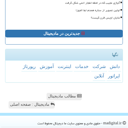
آلیاژی عجیب که در لحظه انفجار اتمی شکل گرفت
اولین تصویر از ستاره همدم ابط الجوزا
شایان اویس قرن کیست؟
جدیدترین در مادیجیتال
تگها
دانش
شركت
خدمات
اینترنت
آموزش
رپورتاژ
اپراتور
آنلاین
مطالب مادیجیتال
مادیجیتال : صفحه اصلی
madigital.ir - حقوق مادی و معنوی سایت ما دیجیتال محفوظ است