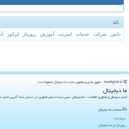
تگها
دانش
شركت
خدمات
اینترنت
آموزش
رپورتاژ
اپراتور
آن
madigital.ir - حقوق مادی و معنوی سایت ما دیجیتال محفوظ است
ما دیجیتال
اخبار دیجیتال و فناوری اطلاعات - مادیجیتال: نبض تپنده دنیای فناوری در دستان شما. آخرین اخبار دنیای تکنولوژی 
صفحات ما دیجیتال
درباره ما
رپورتاژ در ما دیجیتال