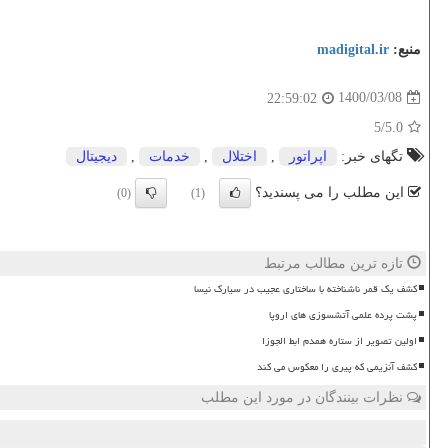
منبع:
madigital.ir
1400/03/08
22:59:02
/5
5.0
تگهای خبر:
اپراتور
,
اختلال
,
خدمات
,
دیجیتال
این مطلب را می پسندید؟
(0)
(1)
تازه ترین مطالب مرتبط
کشف یک قمر ناشناخته با ساختاری عجیب در سیارک نیسا
پشت پرده علمی آتشسوزی های اروپا
اولین تصویر از ستاره همدم ابط الجوزا
کشف آنزیمی که پیری را معکوس می کند
نظرات بینندگان در مورد این مطلب