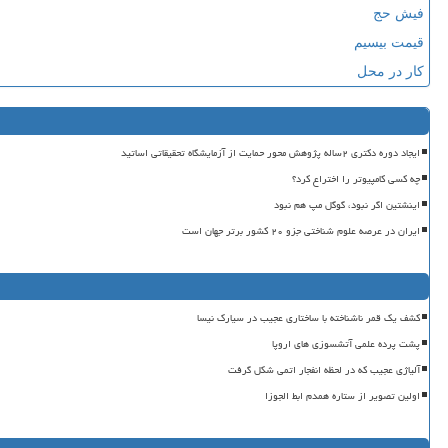
فیش حج
قیمت بیسیم
کار در محل
ایجاد دوره دکتری ۲ساله پژوهش محور حمایت از آزمایشگاه تحقیقاتی اساتید
چه کسی کامپیوتر را اختراع کرد؟
اینشتین اگر نبود، گوگل مپ هم نبود
ایران در عرصه علوم شناختی جزو ۲۰ کشور برتر جهان است
کشف یک قمر ناشناخته با ساختاری عجیب در سیارک نیسا
پشت پرده علمی آتشسوزی های اروپا
آلیاژی عجیب که در لحظه انفجار اتمی شکل گرفت
اولین تصویر از ستاره همدم ابط الجوزا