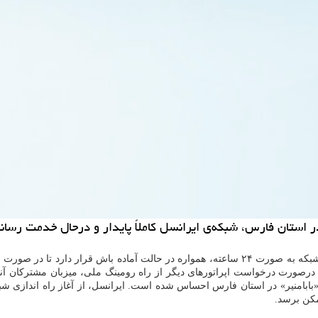
 عمق ۱۰ کیلومتری زمین، در حوالی «بابامنیر» در استان فارس احساس شده است. ایرانسل، از آغا
مکن برسد.