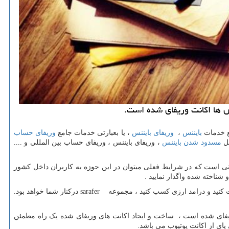
وش ها اكانت وریفای شده است.
ع خدمات
بایننس
،
وریفای بایننس
، یا بعبارتی خدمات جامع
وریفای حساب
مسدود شدن بایننس
، وریفای بایننس ، وریفای حساب بین المللی و ....
تی است که در شرایط فعلی میتوان در این حوزه به کاربران داخل کشور
شناخته شده واگذار نمایید .
یت کنید و درامد ارزی کسب کنید ، مجموعه
sarafer
درکنار شما خواهد بود.
وریفای شده است ،. ساخت و ایجاد اکانت های وریفای شده یک راه مطمئن
پای از اکانت یوتیوب می باشد.