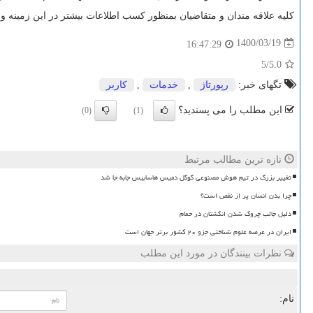
کلیه علاقه مندان و متقاضیان بمنظور کسب اطلاعات بیشتر در این زمینه 
1400/03/19
16:47:29
/5
5.0
تگهای خبر:
رپورتاژ
,
خدمات
,
كاربر
این مطلب را می پسندید؟
(0)
(1)
تازه ترین مطالب مرتبط
تغییر بزرگ در تیم هوش مصنوعی گوگل دمیس هاسابیس جابه جا شد
چرا بدن انسان پر از نقص است؟
دلیل جالب چروک شدن انگشتان در حمام
ایران در عرصه علوم شناختی جزو ۲۰ کشور برتر جهان است
نظرات بینندگان در مورد این مطلب
نام: