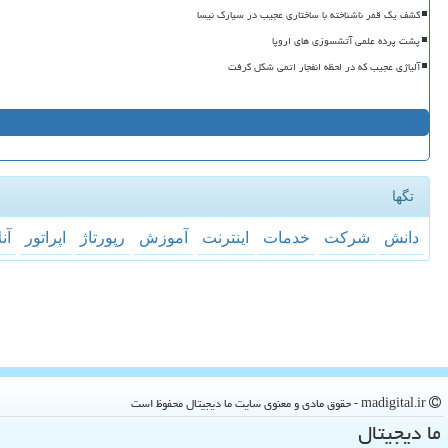
کشف یک قمر ناشناخته با ساختاری عجیب در سیارک نیسا
پشت پرده علمی آتشسوزی های اروپا
آلیاژی عجیب که در لحظه انفجار اتمی شکل گرفت
تگها
دانش
شركت
خدمات
اینترنت
آموزش
رپورتاژ
اپراتور
آن
madigital.ir - حقوق مادی و معنوی سایت ما دیجیتال محفوظ است
ما دیجیتال