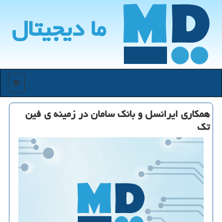
ما دیجیتال
منو
همكاری ایرانسل و بانك سامان در زمینه ی فین
تك