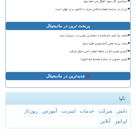
اینشتین اگر نبود، گوگل مپ هم نبود
ایران در عرصه علوم شناختی جزو ۲۰ کشور برتر جهان است
پربحث ترین در مادیجیتال
کشف یک قمر ناشناخته با ساختاری عجیب در سیارک نیسا
پشت پرده علمی آتشسوزی های اروپا
آلیاژی عجیب که در لحظه انفجار اتمی شکل گرفت
اولین تصویر از ستاره همدم ابط الجوزا
جدیدترین در مادیجیتال
تگها
دانش
شركت
خدمات
اینترنت
آموزش
رپورتاژ
اپراتور
آنلاین