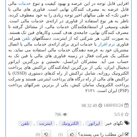
افزایی قابل توجه در این عرصه و بهبود کیفیت و تنوع
خدمات
مالی
قابل عرضه به مصرف کنندگان نهایی است. فناوری های مالی یا
«فین تک» که طی سالهای اخیر توجه زیادی را به خود معطوف کرده،
ناظر به هر نوع استفاده از فناوری در ارائه‌ی خدمات مالی است.
طیف وسیعی از استفاده‎کنندگان خدمات مالی، از مشاغل گرفته تا
مصرف کنندگان نهایی، جامعه‌ی هدف کسب وکارهای فین تک هستند.
به صورت کلی، هر شرکتی که از اینترنت، دستگاههای
تلفن
همراه،
فناوری
نرم افزار
یا خدمات ابری برای ارائه‌ی خدمات مالی یا اتصال
مشتریان خود به عرضه دهندگان خدمات مالی استفاده می نماید، به
شکلی یک شرکت فعال در زمینه فناوری های مالی یا فین تک به
حساب می آید. مشترکان ایرانسل، نخستین و بزرگترین اپراتور
دیجیتال ایران، یکی از بزرگترین ایجادکنندگان تراکنش های پرداخت
الکترونیک روزانه، شامل تراکنش از راه کدهای دستوری (USSD) یا
تراکنش های مالی از راه درگاه های پرداخت اینترنتی هستند و شرکت
پرداخت الکترونیک سامان کیش، یکی از برترین شرکتهای پرداخت
(PSP) ایران است. ۲۱۲۱
1400/03/24
08:32:49
706
/5
5.0
تگهای خبر:
اپراتور
,
الكترونیك
,
اینترنت
,
تلفن
این مطلب را می پسندید؟
(0)
(1)