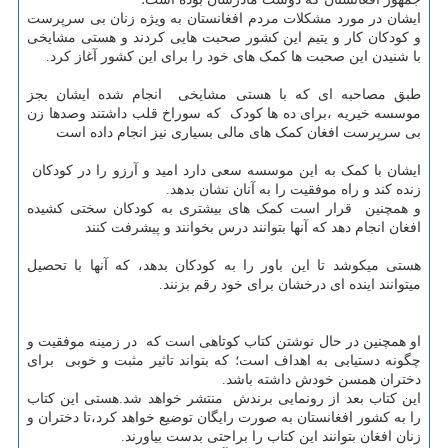
ایشان در مورد مشکلات مردم افغانستان به ویژه زنان بی سرپرست
و کودکان کار و یتیم این کشور صحبت هایی کردند و هستی مشایخی
با شنیدن این صحبت ها کمک های خود را برای این کشور آغاز کرد.
طبق مصاحبه ای که با هستی مشایخی انجام شده ایشان بجز
موسسه خیریه ،برای ده ها کودک که سوراخ قلب داشتند وصدها زن
بی سرپرست افغان کمک های مالی بسیاری نیز انجام داده است
ایشان با کمک به این موسسه سعی دارد امید و آرزو را در کودکان
زنده کند و راه موفقیت را به آنان نشان بدهد.
و همچنین قرار است کمک های بیشتری به کودکان سختی کشیده
افغان انجام دهد که آنها بتوانند درس بخوانند و پیشرفت کنند
هستی میکوشد تا این باور را به کودکان بدهد، که آنها با تحصیل
میتوانند اینده ای درخشان برای خود رقم بزنند.
او همچنین در حال نوشتن کتاب کوتاهی است که در زمینه موفقیت و
چگونه دستیابی به اهداف است؛ که بتواند تاثیر مثبت و خوبی برای
دختران همسن خودش داشته باشد.
این کتاب بعد از رونمایی برندش منتشر خواهد شد.هستی این کتاب
را به کشور افغانستان به صورت رایگان توضیع خواهد کرد،تا دختران و
زنان افغان بتوانند این کتاب را براحتی بدست بیاورند.