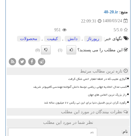
منبع:
40-20.ir
1400/03/24
22:09:31
951
/5
5.0
تگهای خبر:
رپورتاژ
,
دانش
,
كیفیت
,
محصولات
این مطلب را می پسندید؟
(0)
(1)
تازه ترین مطالب مرتبط
آلیاژی عجیب که در لحظه انفجار اتمی شکل گرفت
کسب مدال اتحادیه جهانی ریاضی توسط دانش آموخته مهندسی کامپیوتر شریف
راز بزرگ ترین الماس های جهان
رکورد گران ترین فسیل دنیا برای این تی رکس ۶۷ میلیون ساله شد
نظرات بینندگان در مورد این مطلب
نظر شما در مورد این مطلب
نام: