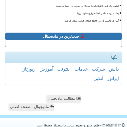
کشف یک قمر ناشناخته با ساختاری عجیب در سیارک نیسا
پشت پرده علمی آتشسوزی های اروپا
آلیاژی عجیب که در لحظه انفجار اتمی شکل گرفت
جدیدترین در مادیجیتال
تگها
دانش
شركت
خدمات
اینترنت
آموزش
رپورتاژ
اپراتور
آنلاین
مطالب مادیجیتال
مادیجیتال : صفحه اصلی
madigital.ir - حقوق مادی و معنوی سایت ما دیجیتال محفوظ است