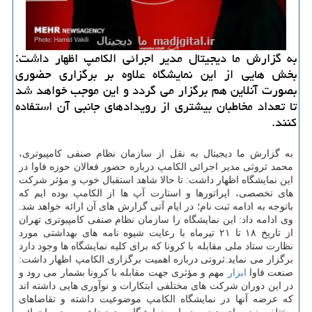
به گزارش ما دیجیتال مدیر اجرائی الکامپ اظهار داشت:
بخش هایی از این نمایشگاه علاوه بر برگزاری حضوری
بصورت آنلاین هم برگزار می گردد و این موجب خواهد شد
تا تعداد مخاطبان بیشتری از رویدادهای جانبی آن استفاده
کنند.
به گزارش ما دیجیتال به نقل از سازمان نظام صنفی کامپیوتری،
محمد ثروثی مدیر اجرائی الکامپ درباره حضور فعالان حوزه فاوا در
این نمایشگاه اظهار داشت: تا حالا شاهد استقبال خوب و مؤثر شرکت
های تخصصی، اپراتورها و استارت آپ ها از الکامپ بوده ایم که
باتوجه به ادامه ثبت نام؛ در ایام آتی گزارش های آن ارائه خواهد شد.
وی ادامه داد: این نمایشگاه را سازمان نظام صنفی کامپیوتری تهران
از تاریخ ۱۸ تا ۲۱ تیرماه با رعایت شیوه نامه های بهداشتی مورد
نظارت ستاد ملی مقابله با کرونا که برای کلیه نمایشگاه ها وجود دارد
برگزار می نماید.ثروتی درباره اهمیت برگزاری الکامپ اظهار داشت:
صنعت فاوا
ابزار
مهم و مؤثری جهت مقابله با کرونا بشمار می رود و
در این دوران شرکت های مختلفی ابتکارات و نوآوری هایی داشته اند
که عرضه آنها در نمایشگاه الکامپ موضوعیت داشته و تقاضاهای