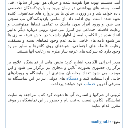
آمد. سیستم تهویه هوا تقویت شده و جریان هوا بهتر از سالهای قبل
است. بسته های بهداشتی در زمان ورود به بازدیدکنندگان تخصصی
داده خواهد شد و در ورودی سالن ها نیز دروازه های ضدعفونی کننده
تعبیه شده است. وی ادامه داد: از تمامی بازدیدکنندگان تب سنجی
می شود و ورود افراد بدون ماسک به تمامی فضاها ممنوعست و
رعایت فاصله اجتماعی نیز کنترل می شود.ثروتی درباره دیگر تدابیر
اتخاذ شده در الکامپ امسال اظهار داشت: در بخش غرفه سازی ها
نیز شیوه نامه های خاصی مانند عدم وجود فضاهای بسته و مسقف،
رعایت فاصله های اجتماعی، شیلدهای روی کانترها و سایر موارد
وجود دارد که شرکت های غرفه ساز ملزم به رعایت آنها هستند.
مدیر اجرائی الکامپ اشاره کرد: بخش هایی از نمایشگاه علاوه بر
برگزاری حضوری بصورت آنلاین و مجازی نیز برگزار می شود و این
موجب می شود تعداد مخاطبان بیشتری از نمایشگاه و رویدادهای
جانبی آن استفاده کنند و
دستگاه
های دولتی نیز در این نمایشگاه به
معرفی آخرین
خدمات
خود خواهند پرداخت.
ثروتی از شرکتها و استارت آپ ها دعوت کرد که با مراجعه به سایت
نمایشگاه الکامپ نسبت به ثبت نام و حضور در این نمایشگاه در موعد
مقرر اقدام نمایند.
منبع:
madigital.ir