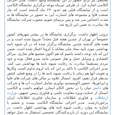
مختلفی نیز برای حضور در این نمایشگاه وجود داشت. مدیر اجرائی
الکامپ اشاره کرد: از طرفی تیرماه موعد برگزاری نمایشگاه الکامپ
است و از نمایشگاه قبلی هم حدود ۲۴ ماه گذشته است که نیاز
صنعت فاوا و مجموعه های استارت آپی به حضور در نمایشگاه ها به
شدت احساس می شد و پس برمبنای تقویم مصوب شرکت نمایشگاه
ها، مبادرت به تعیین این تاریخ شد.
ثروتی اظهار داشت: برگزاری نمایشگاه ها در بیشتر شهرهای کشور
خصوصاً در تهران از چندین هفته قبل مجدداً شروع شده است و در
هفته های گذشته چندین نمایشگاه برگزار شده که در آن شیوه نامه
بهداشتی مورد تأیید ستاد ملی مقابله با کرونا اعمال شده است. ضمن
این که باید توجه داشته باشیم که هم اکنون مجتمع های تجاری، مراکز
اقتصادی و وسایل حمل و نقل عمومی مانند مترو فعال بوده و خود
مردم مستقیماً مبادرت به رعایت شیوه نامه ها بهداشتی می کنند.
مدیر اجرائی الکامپ با تاکید بر این که باید لزوم تداوم کسب وکارها
و تقویت آنها هم زمان با رعایت شیوه نامه ها را در وضع فعلی کشور
مدنظر قرار دهیم، افزود: امسال علاوه بر سالن های شرکت های فاوا
و اپراتورها، حضور اکوسیستم نوآوری شامل استارت آپ ها و شرکت
های
دانش
بنیان را در بخش الکام استارز خواهیم داشت و الکامپ
امسال از حمایت ویژه معاونت علمی و فناوری رییس جمهور،
وزارت
ارتباطات
و فناوری اطلاعات و سازمان فناوری اطلاعات ایران
برخوردارست. مدیر اجرائی نمایشگاه الکامپ بیست و ششم با
اشاره به موارد رعایت شیوه نامه های بهداشتی اظهار داشت: در
نمایشگاه این دوره، از بازدیدکنندگان تخصصی استقبال به عمل خواهد