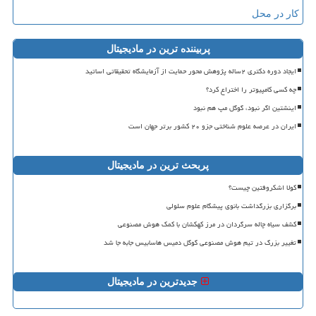
کار در محل
پربیننده ترین در مادیجیتال
ایجاد دوره دکتری ۲ساله پژوهش محور حمایت از آزمایشگاه تحقیقاتی اساتید
چه کسی کامپیوتر را اختراع کرد؟
اینشتین اگر نبود، گوگل مپ هم نبود
ایران در عرصه علوم شناختی جزو ۲۰ کشور برتر جهان است
پربحث ترین در مادیجیتال
کولا اشکروفتین چیست؟
برگزاری بزرگداشت بانوی پیشگام علوم سلولی
کشف سیاه چاله سرگردان در مرز کهکشان با کمک هوش مصنوعی
تغییر بزرگ در تیم هوش مصنوعی گوگل دمیس هاسابیس جابه جا شد
جدیدترین در مادیجیتال