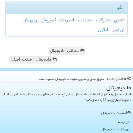
تگها
دانش
شركت
خدمات
اینترنت
آموزش
رپورتاژ
اپراتور
آنلاین
مطالب مادیجیتال
مادیجیتال : صفحه اصلی
madigital.ir - حقوق مادی و معنوی سایت ما دیجیتال محفوظ است
ما دیجیتال
اخبار دیجیتال و فناوری اطلاعات - مادیجیتال: نبض تپنده دنیای فناوری در دستان شما. آخرین اخبار
دنیای تکنولوژی و IT را دنبال کنید
صفحات ما دیجیتال
درباره ما
رپورتاژ در ما دیجیتال