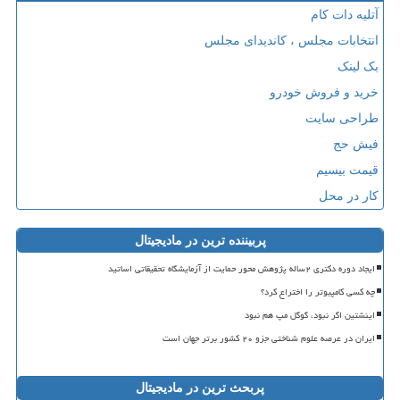
آتلیه دات کام
انتخابات مجلس ، کاندیدای مجلس
بک لینک
خرید و فروش خودرو
طراحی سایت
فیش حج
قیمت بیسیم
کار در محل
پربیننده ترین در مادیجیتال
ایجاد دوره دکتری ۲ساله پژوهش محور حمایت از آزمایشگاه تحقیقاتی اساتید
چه کسی کامپیوتر را اختراع کرد؟
اینشتین اگر نبود، گوگل مپ هم نبود
ایران در عرصه علوم شناختی جزو ۲۰ کشور برتر جهان است
پربحث ترین در مادیجیتال