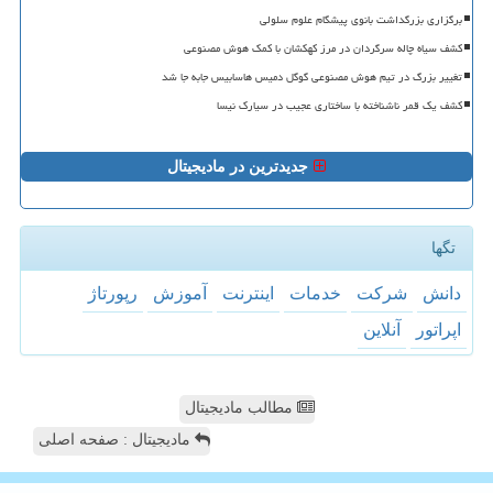
برگزاری بزرگداشت بانوی پیشگام علوم سلولی
کشف سیاه چاله سرگردان در مرز کهکشان با کمک هوش مصنوعی
تغییر بزرگ در تیم هوش مصنوعی گوگل دمیس هاسابیس جابه جا شد
کشف یک قمر ناشناخته با ساختاری عجیب در سیارک نیسا
جدیدترین در مادیجیتال
تگها
دانش
شركت
خدمات
اینترنت
آموزش
رپورتاژ
اپراتور
آنلاین
مطالب مادیجیتال
مادیجیتال : صفحه اصلی