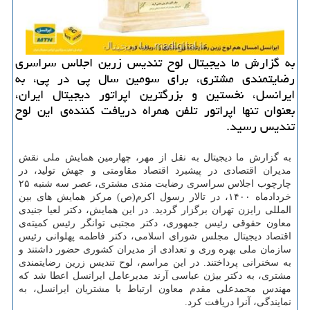
به گزارش ما دیجیتال لوح تندیس زرین اجلاس سراسری
رضایتمندی مشتری، برای سومین سال پی در پی، به
ایرانسل، نخستین و بزرگترین اپراتور دیجیتال ایران،
بعنوان تنها اپراتور تلفن همراه دریافت کننده‌ی این لوح
تندیس رسید.
به گزارش ما دیجیتال به نقل از مهر، چهارمین همایش ملی نقش
مدیران اقتصادی در پیشبرد اقتصاد مقاومتی و جهش تولید، در
چارچوب اجلاس سراسری رضایت مندی مشتری، عصر سه شنبه ۲۵
خردادماه ۱۴۰۰، در تالار رسول اکرم(ص) مرکز همایش های بین
المللی رایزن تهران برگزار گردید. در این همایش، دکتر لعیا جنیدی
معاون حقوقی رئیس جمهوری، دکتر مجتبی توانگر رئیس کمیته‌ی
اقتصاد دیجیتال مجلس شورای اسلامی، دکتر فاطمه پهلوانی رئیس
سازمان ملی بهره وری و تعدادی از مدیران کشوری حضور داشتند و
به سخنرانی پرداختند. در این مراسم، لوح تندیس زرین رضایتمندی
مشتری، به دکتر بیژن عباسی آرند مدیرعامل ایرانسل اعطا شد که
مهندس محمدعلی مقدم معاون ارتباط با مشتریان ایرانسل، به
نمایندگی، آنرا دریافت کرد.