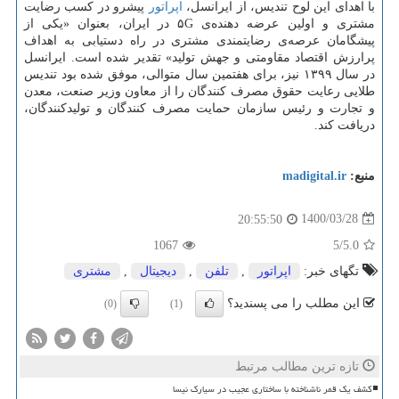
با اهدای این لوح تندیس، از ایرانسل،
اپراتور
پیشرو در کسب رضایت
مشتری و اولین عرضه دهنده‌ی ۵G در ایران، بعنوان «یکی از
پیشگامان عرصه‌ی رضایتمندی مشتری در راه دستیابی به اهداف
پرارزش اقتصاد مقاومتی و جهش تولید» تقدیر شده است. ایرانسل
در سال ۱۳۹۹ نیز، برای هفتمین سال متوالی، موفق شده بود تندیس
طلایی رعایت حقوق مصرف کنندگان را از معاون وزیر صنعت، معدن
و تجارت و رئیس سازمان حمایت مصرف کنندگان و تولیدکنندگان،
دریافت کند.
منبع:
madigital.ir
1400/03/28
20:55:50
1067
/5
5.0
تگهای خبر:
اپراتور
,
تلفن
,
دیجیتال
,
مشتری
این مطلب را می پسندید؟
(0)
(1)
تازه ترین مطالب مرتبط
کشف یک قمر ناشناخته با ساختاری عجیب در سیارک نیسا