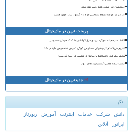
اینشتین اگر نبود، گوگل مپ هم نبود
ایران در عرصه علوم شناختی جزو ۲۰ کشور برتر جهان است
پربحث ترین در مادیجیتال
کشف سیاه چاله سرگردان در مرز کهکشان با کمک هوش مصنوعی
تغییر بزرگ در تیم هوش مصنوعی گوگل دمیس هاسابیس جابه جا شد
کشف یک قمر ناشناخته با ساختاری عجیب در سیارک نیسا
پشت پرده علمی آتشسوزی های اروپا
جدیدترین در مادیجیتال
تگها
دانش
شركت
خدمات
اینترنت
آموزش
رپورتاژ
اپراتور
آنلاین