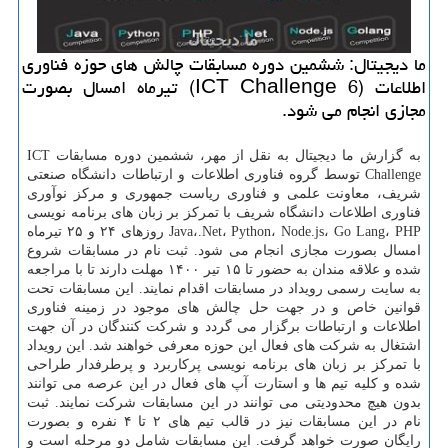
ما دیجیتال: ششمین دوره مسابقات چالش های حوزه فناوری
اطلاعات (ICT Challenge 6) تیرماه امسال بصورت
مجازی انجام می شود.
به گزارش ما دیجیتال به نقل از مهر، ششمین دوره مسابقات ICT
Challenge توسط گروه فناوری اطلاعات و ارتباطات دانشگاه صنعتی
شریف، معاونت علمی و فناوری ریاست جمهوری و مرکز نوآوری
فناوری اطلاعات دانشگاه شریف با تمرکز بر زبان های برنامه نویسی
Java،.Net، Python، Node.js، Go Lang، PHP روزهای ۲۴ و ۲۵ تیرماه
امسال بصورت مجازی انجام می شود. ثبت نام در مسابقات شروع
شده و علاقه مندان به حضور تا ۱۵ تیر ۱۴۰۰ مهلت دارند تا با مراجعه
به سایت رسمی رویداد در مسابقات اقدام نمایند. این مسابقات تحت
قوانین خاص و در جهت حل چالش های موجود در زمینه فناوری
اطلاعات و ارتباطات برگزار می گردد و شرکت کنندگان در آن جهت
اشتغال به شرکت های فعال این حوزه معرفی خواهند شد. این رویداد
با تمرکز بر زبان های برنامه نویسی پرکاربرد و پرطرفدار طراحی
شده و کلیه تیم ها و استارت آپ های فعال در این عرصه می توانند
بدون هیچ محدودیتی می توانند در این مسابقات شرکت نمایند. ثبت
نام در این مسابقات نیز در قالب تیم های ۲ تا ۴ نفره و بصورت
رایگان صورت خواهد گرفت. این مسابقات شامل دو مرحله است و