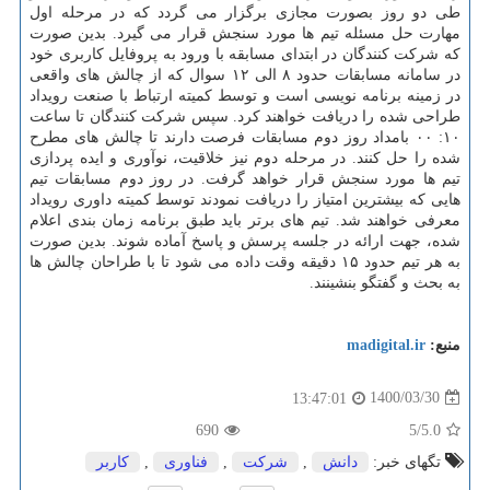
طی دو روز بصورت مجازی برگزار می گردد که در مرحله اول
مهارت حل مسئله تیم ها مورد سنجش قرار می گیرد. بدین صورت
که شرکت کنندگان در ابتدای مسابقه با ورود به پروفایل کاربری خود
در سامانه مسابقات حدود ۸ الی ۱۲ سوال که از چالش های واقعی
در زمینه برنامه نویسی است و توسط کمیته ارتباط با صنعت رویداد
طراحی شده را دریافت خواهند کرد. سپس شرکت کنندگان تا ساعت
۱۰: ۰۰ بامداد روز دوم مسابقات فرصت دارند تا چالش های مطرح
شده را حل کنند. در مرحله دوم نیز خلاقیت، نوآوری و ایده پردازی
تیم ها مورد سنجش قرار خواهد گرفت. در روز دوم مسابقات تیم
هایی که بیشترین امتیاز را دریافت نمودند توسط کمیته داوری رویداد
معرفی خواهند شد. تیم های برتر باید طبق برنامه زمان بندی اعلام
شده، جهت ارائه در جلسه پرسش و پاسخ آماده شوند. بدین صورت
به هر تیم حدود ۱۵ دقیقه وقت داده می شود تا با طراحان چالش ها
به بحث و گفتگو بنشینند.
منبع:
madigital.ir
1400/03/30
13:47:01
690
/5
5.0
تگهای خبر:
دانش
,
شركت
,
فناوری
,
كاربر