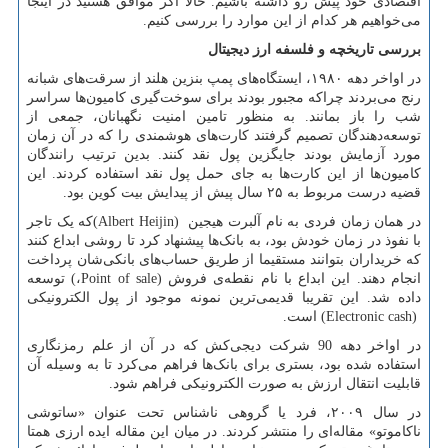
اقتصادی خود پیش رو داشته باشیم. حالا اگر موافق هستید در اینجا
می‌خواهیم هر کدام از این موارد را بررسی کنیم.
بررسی تاریخچه و فلسفه ارز دیجیتال
در اواخر دهه‌ ۱۹۸۰، ایستگاه‌های پمپ بنزین هلند از سرقت‌های شبانه
رنج می‌بردند چراکه مجبور بودند برای سوخت‌گیری کامیون‌ها سراسر
شب را باز بمانند. به منظور تامین امنیت نگهبانان، جمعی از
توسعه‌دهندگان تصمیم گرفتند کارت‌های هوشمندی را که در آن زمان
مورد آزمایش بودند جایگزین پول نقد کنند. بدین ترتیب رانندگان
کامیون‌ها از این کارت‌ها به جای حمل پول نقد استفاده کردند. این
قضیه درست مربوط به ۲۵ سال پیش از پیدایش بیت کوین بود.
در همان زمان فردی به نام آلبرت هیجین
(Albert Heijin)
که یک تاجر
با نفوذ در زمان خودش بود، به بانک‌ها پیشنهاد کرد تا روشی ابداع کنند
که خریداران بتوانند مستقیما از طریق حساب‌های بانکی‌شان پرداخت
انجام دهند. این ابداع با نام نقطه‌ی فروش
Point of sale)
،
(
توسعه
داده شد. این تقریبا قدیمی‌ترین نمونه موجود از پول الکترونیکی
(Electronic cash)
است.
در اواخر دهه 90 شرکت دیجی‌کش که در آن از علم رمزنگاری
استفاده شده بود، بستری برای بانک‌ها فراهم می‌کرد تا به وسیله آن
قابلیت انتقال ارزش به صورت الکترونیکی فراهم شود.
در سال ۲۰۰۹، فرد یا گروهی ناشناس تحت عنوان «ساتوشی
ناکاموتو» مقاله‌ای را منتشر کردند. در میان این مقاله ایده ارزی همتا