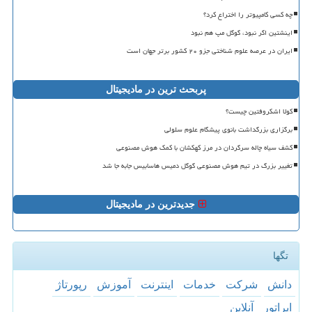
چه کسی کامپیوتر را اختراع کرد؟
اینشتین اگر نبود، گوگل مپ هم نبود
ایران در عرصه علوم شناختی جزو ۲۰ کشور برتر جهان است
پربحث ترین در مادیجیتال
کولا اشکروفتین چیست؟
برگزاری بزرگداشت بانوی پیشگام علوم سلولی
کشف سیاه چاله سرگردان در مرز کهکشان با کمک هوش مصنوعی
تغییر بزرگ در تیم هوش مصنوعی گوگل دمیس هاسابیس جابه جا شد
جدیدترین در مادیجیتال
تگها
دانش
شركت
خدمات
اینترنت
آموزش
رپورتاژ
اپراتور
آنلاین