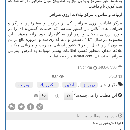
به همتا، غیرمتمرکز و بدون نیاز به اطمینان میان طرفین، ارائه شد که
بیت کوین نام داشت.
ارتباط و تماس با مرکز تبادلات ارزی صرافر
مرکز تبادلات ارزی صرافر یکی از برترین و معتبرترین مراکز و
صرافی های آنلاین در کشور میباشد که خدمات گسترده ای را در
حوزه ارزهای دیجیتال و رمز ارز به کاربران خود ارائه میدهد . این
مجموعه در سال 1371 تاسیس و پایه گذاری شد و امروزه بالغ بر نیم
میلیون کاربر فعال را در 8 کشور آسیایی مدیریت و میزبانی میکند .
علاقه مندان بمنظور کسب اطلاعات بیشتر میتوانند به ادرس اینترنتی
صرافر به نشانی
sarafer.com
مراجعه نمایند.
1400/04/03
16:21:30
837
/5
5.0
تگهای خبر:
رپورتاژ
,
آنلاین
,
الكترونیك
,
اینترنت
این مطلب را می پسندید؟
(0)
(1)
تازه ترین مطالب مرتبط
کولا اشکروفتین چیست؟