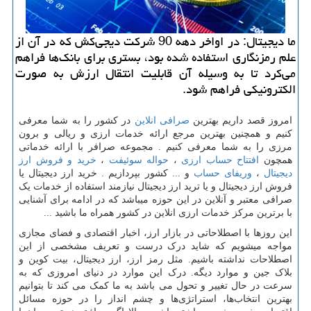
ما دیجیتال: در اواخر دهه 90 شركت دیجی‌كش كه در آن از
علم رمزنگاری استفاده شده بود، بستری برای بانك‌ها فراهم
می‌كرد تا به وسیله آن قابلیت انتقال ارزش به صورت
الكترونیكی فراهم شود.
امروز قصد داریم بهترین
صرافی انلاین
در کشور را به شما معرفی
کنیم و همچنین بهترین مرجع ارائه خدمات ارزی و ریالی و برون
مرزی را به شما معرفی کنیم . مجموعه صرافر با ارائه خدماتی
همچون
افتتاح حساب ارزی
،
حواله سوئیفت
،
خرید و فروش ارز
دیجیتال
،
وریفای حساب
و ... کشور بپردازیم . خرید ارز دیجیتال یا
فروش ارز دیجیتال و یا ترید ارز دیجیتال نیازمند استفاده از خدمات یک
صرافی معتبر و آنلاین در این حوزه میباشد که در ادامه برای آشنایی
با برترین مرکز خدمات ارزی انلاین در کشور همراه ما باشید ...
این روزها با اصطلاحاتی در بازار ارز، اخبار اقتصادی و فضای مجازی
مواجه میشویم که شاید درک درست و تعریف مشخصی از این
اصطلاحات نداشته باشیم. مثل رمز ارز، ارز دیجیتال، بیت کوین و
بلاک جین و موارد دیگه. درک این موارد در دنیای امروزی که به
سرعت در حال تغییر و تحول می باشد به ما کمک می کند تا بتوانیم
بهترین انتخاب‌ها، استراتژی‌ها و چشم انداز را در حوزه مسائل