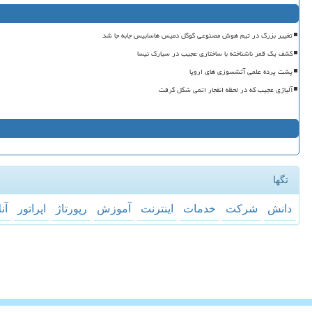
تغییر بزرگ در تیم هوش مصنوعی گوگل دمیس هاسابیس جابه جا شد
کشف یک قمر ناشناخته با ساختاری عجیب در سیارک نیسا
پشت پرده علمی آتشسوزی های اروپا
آلیاژی عجیب که در لحظه انفجار اتمی شکل گرفت
تگها
دانش
شركت
خدمات
اینترنت
آموزش
رپورتاژ
اپراتور
آن