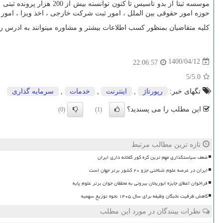
حوزه امور حقوقی بین الملل ، امور ثبت شرکت خارجی ، اخذ ویزا ، امور س
کلیه متقاضیان بمنظور کسب اطلاعات بیشتر و مشاوره میتوانند به ادرس 
1400/04/12
22:06:57
/5
5.0
تگهای خبر:
رپورتاژ
,
اینترنت
,
خدمات
,
سرمایه گذاری
این مطلب را می پسندید؟
(0)
(1)
تازه ترین مطالب مرتبط
ضعف سیاستگذاری مهم ترین گره کور گلخانه داری ایران
ایران در عرصه علوم شناختی جزو ۲۰ کشور برتر جهان است
فراخوان اعطای جایزه ابوریحان بیرونی به محققان جوان برتر علوم پایه
کاهش ظرفیت نخبگان وظیفه برای سال ۱۴۰۵ نحوه توزیع سهمیه
نظرات بینندگان در مورد این مطلب