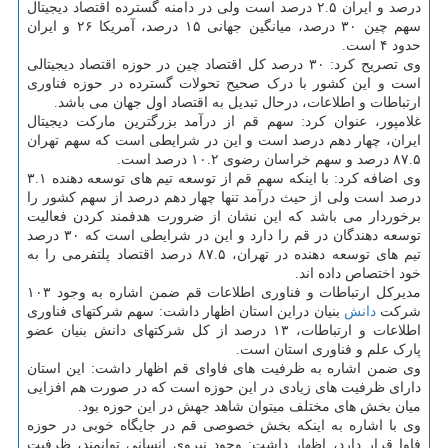
درصد و ایران ۲.۵ درصد است ولی در دامنه گسترده اقتصاد دیجیتال
سهم چین ۳۰ درصد، میانگین جهانی ۱۵ درصد، آمریکا ۲۶ و ایران
حدود ۴ است.
وی تصریح کرد: ۳۰ درصد کل اقتصاد چین در حوزه اقتصاد دیجیتالی
است و این کشور با درک صحیح تحولات گسترده در حوزه فناوری
ارتباطات و اطلاعات، درحال تبدیل به اقتصاد اول جهان می باشد.
غلامپور، عنوان کرد: سهم قم از درآمد بزرگترین مارکت دیجیتال
ایران، چهار دهم درصد است و این در شرایطی است که سهم تهران
۸۷.۵ درصد و سهم خراسان رضوی ۱۰.۲ درصد است.
وی اضافه کرد: با اینکه سهم قم از توسعه تیم های توسعه دهنده ۳.۱
درصد است ولی از حیث درآمد تنها چهار دهم درصد از سهم کشور را
برخوردار می باشد که این نشان از ضرورت هدفمند کردن فعالیت
توسعه دهندگان در قم را دارد و این در شرایطی است که ۳۰ درصد
تیم های توسعه دهنده در تهران، ۸۷.۵ درصد اقتصاد پلتفرمی را به
خود اختصاص داده اند.
مدیرکل ارتباطات و فناوری اطلاعات قم ضمن اشاره به وجود ۱۰۳
شرکت
دانش
بنیان دراین استان اظهار داشت: سهم شرکتهای فناوری
اطلاعات و ارتباطات، ۱۳ درصد از کل شرکتهای دانش بنیان عضو
پارک علم و فناوری استان است.
وی ضمن اشاره به ظرفیت های فاوای قم اظهار داشت: این استان
دارای ظرفیت های زیادی در این حوزه است که در صورت هم افزایی
میان بخش های مختلف میتوان شاهد جهش در این حوزه بود.
وی با اشاره به اینکه بخش خصوصی قم در جایگاه خوبی در حوزه
فاوا قرار دارد، اظهار داشت: وجود نیروی انسانی توانمند، ظرفیت