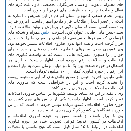
های محتوایی، هویتی و دینی، خبرنگاران تخصصی فاوا، پلت فرم های
فعال و صاب نام از جلمه ظرفیت های قم در این حوزه است.
رییس نظام صنفی کامپیوتر استان قم هم در این همایش با اشاره به
اینکه در عصر انفجار اطلاعات قرار داریم اظهار داشت: امروز قدرت
به دست کسی است که توان بالایی در پردازش و تولید اطلاعات دارد.
سید حسن هانی طبایی عنوان کرد: اینترنت،
تلفن
همراه و شبکه های
اجتماعی که موضوعات سیاسی، اجتماعی و امنیتی ما را تحت تأثیر
قرار گرفته است و همه اینها بدون فناروی اطلاعات میسر نخواهد بود.
وی عمومی شدن سفرهای فضایی، اقتصاد دیجیتال و خودرو های
خودران را همچون پیشرفت هایی دانست که به واسطه فناوری های
ارتباطات و اطلاعات رقم خورده است اظهار داشت: به ازای هر
اشتغال در حوزه صنعت بین یک تا دو میلیاد تومان سرمایه نیاز است و
این رقم در حوزه فناوری کمتر از ۱۰۰ میلیون تومان است.
هانی طبایی، افزود: خیلی از صنایع چالش های کم آبی و محیط زیست
را تشدید کرده است و این در شرایطی است که فناوری های
ارتباطات و اطلاعات این بحران را می کاهد.
وی با تکیه بر این که مبنای توسعه کشورها بر اساس فناوری اطلاعات
تغییر کرده است، اظهار داشت: یکی از چالش های مهم کشور در
حوزه فناوری اطلاعات، کمبود برنامه نویس حرفه ای است که در این
حوزه دانشگاه های کشور کم کاری زیادی انجام داده اند.
وی با ابراز تاسف از غفلت عمیق به حوزه فناوری اطلاعات و
ارتباطات در کشور افزود: قوانین تصویب شده در حوزه فناوری
اطلاعات در ارتباط با ۱۵ سال قبل است که هیچ تناسبی با تحولات