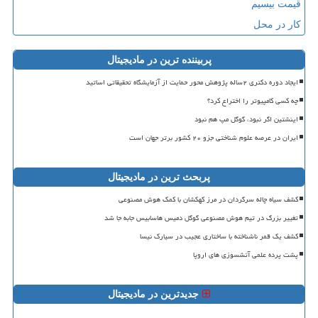
قیمت بیسیم
کار در محل
پربیننده ترین در مادیجیتال
ایجاد دوره دکتری ۲ساله پژوهش محور حمایت از آزمایشگاه تحقیقاتی اساتید
چه کسی کامپیوتر را اختراع کرد؟
اینشتین اگر نبود، گوگل مپ هم نبود
ایران در عرصه علوم شناختی جزو ۲۰ کشور برتر جهان است
پربحث ترین در مادیجیتال
کشف سیاه چاله سرگردان در مرز کهکشان با کمک هوش مصنوعی
تغییر بزرگ در تیم هوش مصنوعی گوگل دمیس هاسابیس جابه جا شد
کشف یک قمر ناشناخته با ساختاری عجیب در سیارک نیسا
پشت پرده علمی آتشسوزی های اروپا
جدیدترین در مادیجیتال