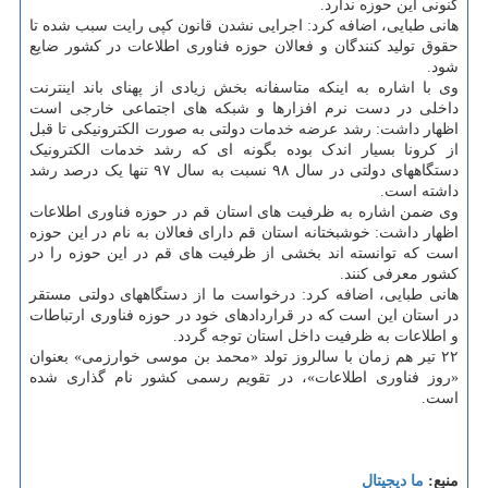
کنونی این حوزه ندارد.
هانی طبایی، اضافه کرد: اجرایی نشدن قانون کپی رایت سبب شده تا
حقوق تولید کنندگان و فعالان حوزه فناوری اطلاعات در کشور ضایع
شود.
وی با اشاره به اینکه متاسفانه بخش زیادی از پهنای باند اینترنت
داخلی در دست نرم افزارها و شبکه های اجتماعی خارجی است
اظهار داشت: رشد عرضه خدمات دولتی به صورت الکترونیکی تا قبل
از کرونا بسیار اندک بوده بگونه ای که رشد خدمات الکترونیک
دستگاههای دولتی در سال ۹۸ نسبت به سال ۹۷ تنها یک درصد رشد
داشته است.
وی ضمن اشاره به ظرفیت های استان قم در حوزه فناوری اطلاعات
اظهار داشت: خوشبختانه استان قم دارای فعالان به نام در این حوزه
است که توانسته اند بخشی از ظرفیت های قم در این حوزه را در
کشور معرفی کنند.
هانی طبایی، اضافه کرد: درخواست ما از دستگاههای دولتی مستقر
در استان این است که در قراردادهای خود در حوزه فناوری ارتباطات
و اطلاعات به ظرفیت داخل استان توجه گردد.
۲۲ تیر هم زمان با سالروز تولد «محمد بن موسی خوارزمی» بعنوان
«روز فناوری اطلاعات»، در تقویم رسمی کشور نام گذاری شده
است.
منبع:
ما دیجیتال