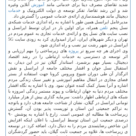
شدید تقاضای مصرف دیتا برای خدماتی مانند
آموزش
آنلاین وغیره
شد و این رشد تقاضا، تفکر توسعه ی دولت الکترونیک و
خدمات
دیجیتال مانند هوشمندسازی ارائه‌ی خدمات عمومی را گسترش داد.
مدیرعامل ایرانسل همین طور با اشاره به راه اندازی خدمات شبکه‌ی
نسل پنجم
تلفن
همراه، برای اولین بار در ایران توسط ایرانسل و
نصب سایت های نسل پنج و ارائه‌ی خدمات تجاری به عموم مردم در
تهران و دیگر شهرهای ایران، ابراز امیدواری کرد به زودی سایت 5G
ایرانسل در شهر رشت نیز نصب و راه اندازی شود.
وی اجرای هر چه سریع تر
پروژه
های زیرساختی را مهم ارزیابی و
اثر توسعه ی دسترسی به خدمات ارتباطی را در رشد اقتصاد
دیجیتال، بسیار مهم برشمرد. استاندار گیلان نیز در این دیدار، به
استقبال نسل جوان و اقشار مختلف جامعه از ایرانسل و نقش
اثرگذار آن طی دوران شیوع ویروس کرونا جهت استفاده از بستر
فضای مجازی در انتقال مفاهیم آموزشی و تغییر سبک زندگی مردم
اشاره و آنرا بسیار کمک کننده عنوان نمود. وی با اشاره به نگاه اقشار
مختلف مردم دنیا به جهان ارتباطات و پیوند مستمر زندگی امروزه با
شبکه های ارتباطی اظهار داشت: سرمایه گذاری بیش از هزار میلیارد
تومانی ایرانسل در گیلان، نشان از شناخت جامعه هدف دارد و باتوجه
به تراکم جمعیتی این استان و توریست پذیر بودن آن، گسترش
زیرساخت ها مطالبه ای عمومی است. زارع با اشاره به پوشش ۹۰
درصدی جمعیت این استان توسط ایرانسل، با اعلان اینکه افزایش
این شاخص رضایتمندی مردم را به دنبال دارد، اضافه کرد: در توسعه
ی زیرساخت ها، علاوه بر جمعیت ثابت گیلان، باید حضور گردشگران