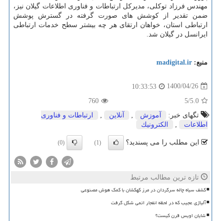
مهندس فرزاد توکلی، مدیرکل ارتباطات و فناوری اطلاعات گیلان نیز،
ضمن تقدیر از کوشش های صورت گرفته در گسترش پوشش
ارتباطی استان، خواهان ارتقای هر چه بیشتر سطح خدمات ارتباطی
ایرانسل در گیلان شد.
منبع:
madigital.ir
1400/04/26
10:33:53
760
/5
5.0
تگهای خبر:
آموزش
,
آنلاین
,
ارتباطات و فناوری
اطلاعات
,
الكترونیك
این مطلب را می پسندید؟
(0)
(1)
تازه ترین مطالب مرتبط
کشف سیاه چاله سرگردان در مرز کهکشان با کمک هوش مصنوعی
آلیاژی عجیب که در لحظه انفجار اتمی شکل گرفت
شایان اویس قرن کیست؟