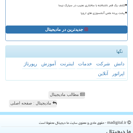
کشف یک قمر ناشناخته با ساختاری عجیب در سیارک نیسا
پشت پرده علمی آتشسوزی های اروپا
جدیدترین در مادیجیتال
تگها
دانش
شركت
خدمات
اینترنت
آموزش
رپورتاژ
اپراتور
آنلاین
مطالب مادیجیتال
مادیجیتال : صفحه اصلی
madigital.ir - حقوق مادی و معنوی سایت ما دیجیتال محفوظ است
ما دیجیتال