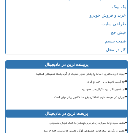
بک لینک
خرید و فروش خودرو
طراحی سایت
فیش حج
قیمت بیسیم
کار در محل
پربیننده ترین در مادیجیتال
ایجاد دوره دکتری ۲ساله پژوهش محور حمایت از آزمایشگاه تحقیقاتی اساتید
چه کسی کامپیوتر را اختراع کرد؟
اینشتین اگر نبود، گوگل مپ هم نبود
ایران در عرصه علوم شناختی جزو ۲۰ کشور برتر جهان است
پربحث ترین در مادیجیتال
کشف سیاه چاله سرگردان در مرز کهکشان با کمک هوش مصنوعی
تغییر بزرگ در تیم هوش مصنوعی گوگل دمیس هاسابیس جابه جا شد