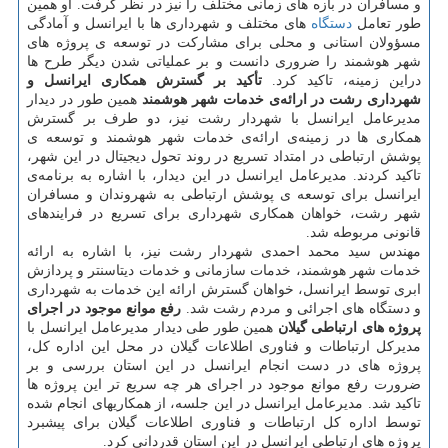
و مسافران در بازه های زمانی مختلف را نیز در نظر گرفت. او همین
طور تعامل
دستگاه
های مختلف و شهرداری ها با ایرانسل و آمادگی
مسؤولان استانی و محلی برای مشارکت در توسعه ی پروژه های
شهر هوشمند را ضروری دانست و بر عملیاتی شدن دیگر طرح ها
دراین زمینه، تاکید کرد.
تأکید بر گسترش همکاری ایرانسل و
شهرداری رشت در ارائه‌ی خدمات شهر هوشمند
همین طور در دیدار
مدیرعامل ایرانسل با شهردار رشت نیز، دو طرف بر گسترش
همکاری ها در زمینه‌ی ارائه‌ی خدمات شهر هوشمند و توسعه ی
پوشش ارتباطی در امتداد تسریع در روند تحول دیجیتال در این شهر،
تاکید کردند. مدیرعامل ایرانسل در این دیدار، با اشاره به برنامه‌ی
ایرانسل برای توسعه ی پوشش ارتباطی به شهروندان و مسافران
شهر رشت، خواهان همکاری شهرداری برای تسریع در فرایندهای
قانونی مربوطه شد.
مهندس سید محمد احمدی شهردار رشت نیز، با اشاره به ارائه
خدمات شهر هوشمند، خدمات سازمانی و خدمات دیتاسنتر و پردازش
ابری توسط ایرانسل، خواهان گسترش ارائه این خدمات به شهرداری
و دستگاه های اجرائی و مردم رشت شد.
رفع موانع موجود در اجرای
پروژه های ارتباطی گیلان
همین طور طی دیدار مدیرعامل ایرانسل با
مدیرکل ارتباطات و فناوری اطلاعات گیلان در محل این اداره کل،
پروژه های در دست انجام ایرانسل در این استان بررسی و بر
ضرورت رفع موانع موجود در اجرای هر چه سریع تر این پروژه ها
تاکید شد. مدیرعامل ایرانسل در این جلسه، از همکاریهای انجام شده
توسط اداره کل ارتباطات و فناوری اطلاعات گیلان برای پیشبرد
پروژه های ارتباطی ایرانسل در این استان قدردانی کرد.