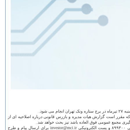
که مقرر است گزارش هیات مدیره و بازرس قانونی درباره اصلاحیه ای از
یری مجمع عمومی فوق العاده باشد نیز بحث خواهد شد.
همراه اول از سهامداران خود درخواست کرده اطلاعات مورد نیاز را از سامانه کدال به آدرس www.codal.ir دریافت کنند؛ همین طور سرشماره پیامکی ۸۹۹۳۰۰ و پست الکترونیکی investor@mci.ir برای ارسال پیام و طرح