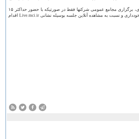
با توجه به ابلاغیه مورخ ۲۶/۱۲/۱۳۹۸ سازمان بورس و اوراق بهادار با موضوع مصوبه ستاد ملی مبارزه با بیماری کرونا که در آن مقرر شده تا اطلاع ثانوی، برگزاری مجامع عمومی شرکتها فقط در صورتیکه با حضور حداکثر ۱۵
نفر شخص حقیقی یا حقوقی برگزار شود، امکانپذیر است؛ پس همراه اول بمنظور رعایت مصوبه مذکور به سهامداران سفارش کرده از حضور در مجمع خودداری و نسبت به مشاهده آنلاین جلسه بوسیله نشانی Live.mci.ir اقدام