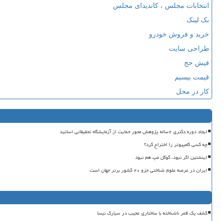
انتخابات مجلس ، کاندیدای مجلس
بک لینک
خرید و فروش خودرو
طراحی سایت
فیش حج
قیمت بیسیم
کار در محل
ایجاد دوره دکتری ۲ساله پژوهش محور حمایت از آزمایشگاه تحقیقاتی اساتید
چه کسی کامپیوتر را اختراع کرد؟
اینشتین اگر نبود، گوگل مپ هم نبود
ایران در عرصه علوم شناختی جزو ۲۰ کشور برتر جهان است
کشف یک قمر ناشناخته با ساختاری عجیب در سیارک نیسا