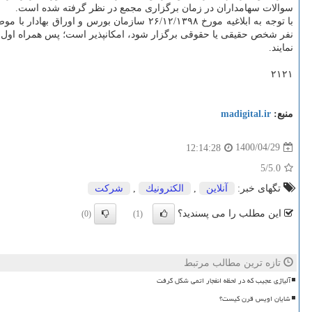
سوالات سهامداران در زمان برگزاری مجمع در نظر گرفته شده است.
نمایند.
۲۱۲۱
منبع:
madigital.ir
1400/04/29
12:14:28
/5
5.0
تگهای خبر:
آنلاین
,
الكترونیك
,
شركت
این مطلب را می پسندید؟
(0)
(1)
تازه ترین مطالب مرتبط
آلیاژی عجیب که در لحظه انفجار اتمی شکل گرفت
شایان اویس قرن کیست؟