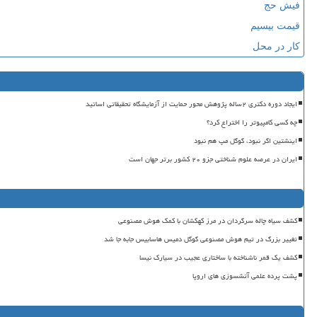
فیش حج
قیمت بیسیم
کار در محل
ایجاد دوره دکتری ۲ساله پژوهش محور حمایت از آزمایشگاه تحقیقاتی اساتید
چه کسی کامپیوتر را اختراع کرد؟
اینشتین اگر نبود، گوگل مپ هم نبود
ایران در عرصه علوم شناختی جزو ۲۰ کشور برتر جهان است
کشف سیاه چاله سرگردان در مرز کهکشان با کمک هوش مصنوعی
تغییر بزرگ در تیم هوش مصنوعی گوگل دمیس هاسابیس جابه جا شد
کشف یک قمر ناشناخته با ساختاری عجیب در سیارک نیسا
پشت پرده علمی آتشسوزی های اروپا