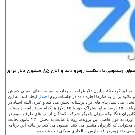
به گزارش ما دیجیتال زوم به علت اشتراک گذاری اطلاعات کاربران با فیسبوک و گوگل و اجازه دادن به هکرها برای اختلال در تماسهای ویدئویی با شکایت روبرو شد و الان ۸۵ میلیون دلار برای
به گزارش ما دیجیتال به نقل از رویترز، شرکت «زوم ویدئو کامونیکیشنز» برای تسویه شکایتی دسته جمعی در مورد نقض قوانین حریم خصوصی کاربران، توافق کرده ۸۵ میلیون دلار غرامت بپردازد و سیاست های امنیتی خویش
 علاوه بر آن به هکرها اجازه داده در جلسات زوم
اختلال
ایجاد کنند. به این
مستهجن نشان می دهد، پیام های نژاد پرستانه پخش می کند و غیره. البته اسناد در
ارتباط با تسویه اولیه نیازمند تأیید قاضی دادگاهی در کالیفرنیای آمریکا است. آن دسته از مشترکان زوم که شکایت مذکور را ثبت کرده اند حائز شرایط دریافت ۱۵ درصد مبلغ اشتراک خود یا ۲۵ دلار( هرکدام بیشتر است) هستند.
د اخطار به کاربران هنگامیکه میزان یا دیگر شرکت کنندگان از اپ های طرف سوم در
مخصوص درباره کنترل حریم خصوصی و اطلاعات را برای کارمندان فراهم آورد. به قول قاضی این پرونده، زوم با عنایت به بخش ۲۳۰ قانون نجابت
محتوایی که کاربران منتشر می کنند، مصون می کند. در بیانیه این برنامه
یلادی ثبت شده بود.