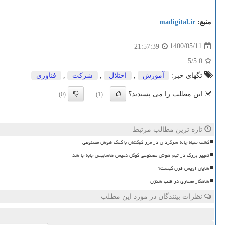
منبع:
madigital.ir
1400/05/11
21:57:39
/5
5.0
تگهای خبر:
آموزش
,
اختلال
,
شركت
,
فناوری
این مطلب را می پسندید؟
(0)
(1)
تازه ترین مطالب مرتبط
کشف سیاه چاله سرگردان در مرز کهکشان با کمک هوش مصنوعی
تغییر بزرگ در تیم هوش مصنوعی گوگل دمیس هاسابیس جابه جا شد
شایان اویس قرن کیست؟
شاهکار معماری در قلب شنژن
نظرات بینندگان در مورد این مطلب