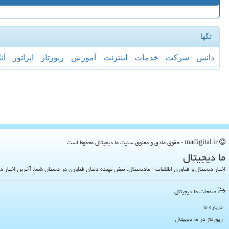
تگها
دانش
شركت
خدمات
اینترنت
آموزش
رپورتاژ
اپراتور
آن
madigital.ir - حقوق مادی و معنوی سایت ما دیجیتال محفوظ است
ما دیجیتال
اخبار دیجیتال و فناوری اطلاعات - مادیجیتال: نبض تپنده دنیای فناوری در دستان شما. آخرین اخبار دنیای تکنولوژی 
صفحات ما دیجیتال
درباره ما
رپورتاژ در ما دیجیتال