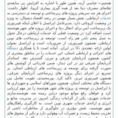
هستیم.» عباسی آرند، همین طور با اشاره به افزایش بی سابقه‌ی
تقاضای مصرف دیتا بعد از همه گیری بیماری کرونا، اظهار داشت:
اجرای هر چه سریعتر پروژه های زیرساختی و توسعه ی دسترسی به
خدمات
ارتباطی، نقش بسیار مهمی در رشد اقتصاد دیجیتال، به ویژه
در وضعیت کرونائی دارد. مدیرعامل ایرانسل با اعلان اینکه فیبرنوری
یک زیرساخت امن برای انتقال دیتا و اجرای پروژه های شهر هوشمند
است اضافه کرد: در وضعیت فعلی که خدمات ارتباطی درحال تحول
به نسل پنجم
تلفن
هم راه است، توسعه ی زیرساخت های نوین
ارتباطی، همچون فیبرنوری، از ضروریات است و ایرانسل بعنوان
اولین ارائه دهنده‌ی 5G در ایران، آماده است تا با همکاری
دستگاه
های اجرائی و ارتباطی استان، این خدمات را در مناطق بیشتری از
کشور، همچون آذربایجان شرقی و تبریز، گسترش دهد. استاندار
آذربایجان شرقی نیز در این دیدار، ضمن قدردانی از کوشش های
صورت گرفته برای توسعه ی زیرساخت های ارتباطی استان، بر
تسریع در اجرای دیگر پروژه های زیرساختی آذربایجان شرقی،
همچون فیبرنوری تبریز، تاکید کرد. پورمحمدی، تقویت تعامل بین
دستگاه های مختلف استان، همچون شوراهای اسلامی و شهرداری ها
با ایرانسل در توسعه ی پروژه های شهر هوشمند را نیز مهم ارزیابی
کرد و خواهان رفع موانع موجود دراین زمینه شد. هوشمندسازی
خدمات شهری، یکی از الزامات زندگی امروز، در مدیریت منابع و
انرژی و ارائه‌ی خدمات شهری نوین است. به کارگیری راهکارهای
شهر هوشمند، نقش مؤثری در جلوگیری از مخاطرات ناشی از
تخریب محیط زیست و تغییرات آب وهوایی دارد و یکی از مشوق های