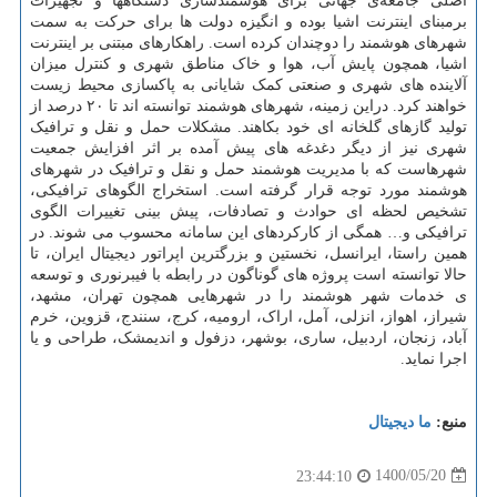
اصلی جامعه‌ی جهانی برای هوشمندسازی دستگاهها و تجهیزات
برمبنای اینترنت اشیا بوده و انگیزه دولت ها برای حرکت به سمت
شهرهای هوشمند را دوچندان کرده است. راهکارهای مبتنی بر اینترنت
اشیا، همچون پایش آب، هوا و خاک مناطق شهری و کنترل میزان
آلاینده های شهری و صنعتی کمک شایانی به پاکسازی محیط زیست
خواهند کرد. دراین زمینه، شهرهای هوشمند توانسته اند تا ۲۰ درصد از
تولید گازهای گلخانه ای خود بکاهند. مشکلات حمل و نقل و ترافیک
شهری نیز از دیگر دغدغه های پیش آمده بر اثر افزایش جمعیت
شهرهاست که با مدیریت هوشمند حمل و نقل و ترافیک در شهرهای
هوشمند مورد توجه قرار گرفته است. استخراج الگوهای ترافیکی،
تشخیص لحظه ای حوادث و تصادفات، پیش بینی تغییرات الگوی
ترافیکی و… همگی از کارکردهای این سامانه محسوب می شوند. در
همین راستا، ایرانسل، نخستین و بزرگترین اپراتور دیجیتال ایران، تا
حالا توانسته است پروژه های گوناگون در رابطه با فیبرنوری و توسعه
ی خدمات شهر هوشمند را در شهرهایی همچون تهران، مشهد،
شیراز، اهواز، انزلی، آمل، اراک، ارومیه، کرج، سنندج، قزوین، خرم
آباد، زنجان، اردبیل، ساری، بوشهر، دزفول و اندیمشک، طراحی و یا
اجرا نماید.
منبع:
ما دیجیتال
1400/05/20
23:44:10