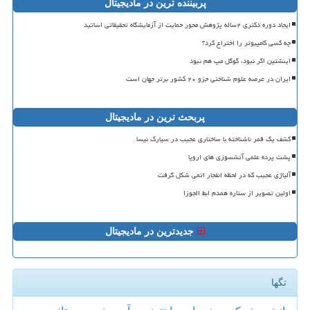
پربیننده ترین در مادیجیتال
ایجاد دوره دکتری ۲ساله پژوهش محور حمایت از آزمایشگاه تحقیقاتی اساتید
چه کسی کامپیوتر را اختراع کرد؟
اینشتین اگر نبود، گوگل مپ هم نبود
ایران در عرصه علوم شناختی جزو ۲۰ کشور برتر جهان است
پربحث ترین در مادیجیتال
کشف یک قمر ناشناخته با ساختاری عجیب در سیارک نیسا
پشت پرده علمی آتشسوزی های اروپا
آلیاژی عجیب که در لحظه انفجار اتمی شکل گرفت
اولین تصویر از ستاره همدم ابط الجوزا
جدیدترین در مادیجیتال
تگها