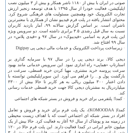
صوتی در ایران با بیش از ۱۱۸۰ ناشر همکار و بیش از ۳ میلیون نصب
اپلیکیشن، فعالیت خودرا از سال ۱۳۹۵ با هدف توسعه زنجیر ارزش
تجارت الکترونیک خود وهمچنین مسئولیت های فرهنگی شروع کرد.
محتوای انتشار یافته در پلت فرم فیدیبو نشان از همکاری با معتبرترین
ناشران است. بر اساس گزارش سالانه ۹۹، آمار بازدید کاربران
نسبت به سال قبل رشدی ۳.۵ برابری داشته است. دو سرویس ویژه
این پلت فرم به اسامی «فیدیبوک» در سال ۹۷ و «فیدی پلاس» در
سال ۹۹ افتتاح شد.
· زیرساخت پرداخت الکترونیک و خدمات مالی دیجی پی Digipay
دیجی کالا، برند دیجی پی را در سال ۹۷ با سرمایه گذاری بر
استارتاپ «هماپی» راه اندازی نمود. این سرویس خدماتی مانند بهبود
سرعت پروسه خرید مشتری، مهیا کردن خرید قسطی، سرعت در
بازگشت پول و... را فراهم می آورد. این سوپراپلیکیشن توانسته با
دادن اعتبار ۳۰۰ میلیون ریالی به هر کاربر تا حالا بیش از ۳۳۰۰
میلیاردریال به مشتریان دیجی کالا جهت خرید قسطی خدمات رسانی
کند.
· کمدا؛ پلتفرمی برای خرید و فروش در بستر شبکه های اجتماعی
کمدا( KOMOODAA)، یک پلت فرم برای خرید و فروش و تعامل
افراد در بستر شبکه ای اجتماعی است که با اهداف زیست محیطی
در زمینه مد و پوشاک از سال ۹۶ آغاز به فعالیت کرد. حالا بیش از یک
میلیون خانم ایرانی در کمدا فعالیت دارند. این پلت فرم حالا در ۱۲۰
شهر ایران مورد استفاده قرار گرفته است، قابلیت ارائه بیش از ۳