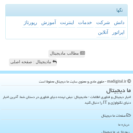
تگها
دانش
شركت
خدمات
اینترنت
آموزش
رپورتاژ
اپراتور
آنلاین
مطالب مادیجیتال
مادیجیتال : صفحه اصلی
madigital.ir - حقوق مادی و معنوی سایت ما دیجیتال محفوظ است
ما دیجیتال
اخبار دیجیتال و فناوری اطلاعات - مادیجیتال: نبض تپنده دنیای فناوری در دستان شما. آخرین اخبار
دنیای تکنولوژی و IT را دنبال کنید
صفحات ما دیجیتال
درباره ما
رپورتاژ در ما دیجیتال