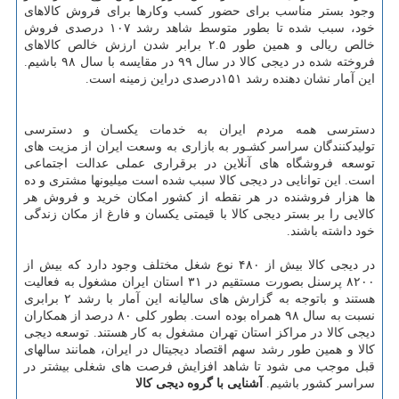
وجود بستر مناسب برای حضور کسب وکارها برای فروش کالاهای
خود، سبب شده تا بطور متوسط شاهد رشد ۱۰۷ درصدی فروش
خالص ریالی و همین طور ۲.۵ برابر شدن ارزش خالص کالاهای
فروخته شده در دیجی کالا در سال ۹۹ در مقایسه با سال ۹۸ باشیم.
این آمار نشان دهنده رشد ۱۵۱درصدی دراین زمینه است.
دسترسی همه مردم ایران به خدمات یکسـان و دسترسی
تولیدکنندگان سراسر کشـور به بازاری به وسعت ایران از مزیت های
توسعه فروشگاه های آنلاین در برقراری عملی عدالت اجتماعی
است. این توانایی در دیجی کالا سبب شده است میلیونها مشتری و ده
ها هزار فروشنده در هر نقطه از کشور امکان خرید و فروش هر
کالایی را بر بستر دیجی کالا با قیمتی یکسان و فارغ از مکان زندگی
خود داشته باشند.
در دیجی کالا بیش از ۴۸۰ نوع شغل مختلف وجود دارد که بیش از
۸۲۰۰ پرسنل بصورت مستقیم در ۳۱ استان ایران مشغول به فعالیت
هستند و باتوجه به گزارش های سالیانه این آمار با رشد ۲ برابری
نسبت به سال ۹۸ همراه بوده است. بطور کلی ۸۰ درصد از همکاران
دیجی کالا در مراکز استان تهران مشغول به کار هستند. توسعه دیجی
کالا و همین طور رشد سهم اقتصاد دیجیتال در ایران، همانند سالهای
قبل موجب می شود تا شاهد افزایش فرصت های شغلی بیشتر در
سراسر کشور باشیم.
آشنایی با گروه دیجی کالا