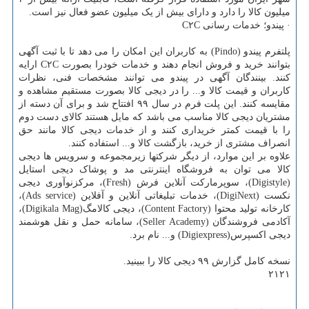
میلیون کالا را دارد و دارای بیش از یک میلیون عضو فعال نیز است.
· پیندو؛ خدمات رسانی C۲C
پلتفرم پیندو (Pindo) به کاربران این امکان را می دهد تا با ثبت آگهی
بتوانند خرید و فروش انجام دهند و خدمات خودرا بصورت C۲C ارایه
کنند. بینندگان آگهی در پیندو می توانند مشخصات فنی، نظرات
کاربران و قیمت کالا و... را در دیجی کالا بصورت مستقیم مشاهده و
مقایسه کنند. این پلت فرم در سال ۹۹ افتتاح شد و برای آن دسته از
مشتریان دیجی کالا مناسب می باشد که مایل هستند کالای دست دوم
را با قیمت کمتر خریداری کنند و از خدمات دیجی کالا مانند حق
انصراف مشتری از خرید، بازگشت کالا و... استفاده کنند.
علاوه بر این موارد، از دیگر شرکتها زیرمجموعه و سرویس ها دیجی
کالا می توان به فروشگاه اینترنتی مد و پوشاک دیجی استایل
(Digistyle)، سوپرمارکت آنلاین فرش (Fresh)، مرکزنوآوری دیجی
نکست (DigiNext)، خدمات تبلیغاتی آنلاین و آفلاین (Ads service)،
کارخانه تولید محتوا (Content Factory)، دیجی کالامگ(Digikala Mag)،
آکادمی فروشندگان (Seller Academy)، سامانه حمل و نقل هوشمند
دیجی اکسپرس(Digiexpress) و... نام برد.
نسخه کامل گزارش ۹۹ دیجی کالا را ببینید.
۲۱۲۱