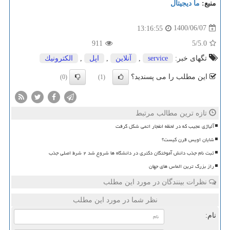
منبع:
ما دیجیتال
1400/06/07
13:16:55
911
/5
5.0
تگهای خبر:
service
,
آنلاین
,
اپل
,
الكترونیك
این مطلب را می پسندید؟
(0)
(1)
تازه ترین مطالب مرتبط
آلیاژی عجیب که در لحظه انفجار اتمی شکل گرفت
شایان اویس قرن کیست؟
ثبت نام جذب دانش آموختگان دکتری در دانشگاه ها شروع شد ۲ شرط اصلی جذب
راز بزرگ ترین الماس های جهان
نظرات بینندگان در مورد این مطلب
نظر شما در مورد این مطلب
نام: