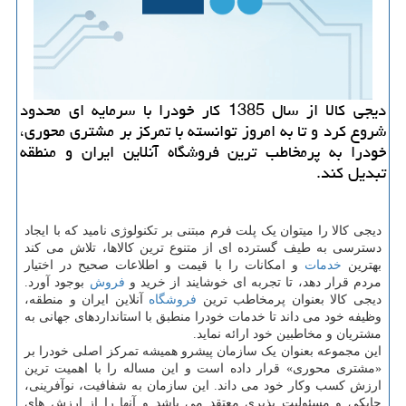
دیجی کالا از سال 1385 کار خودرا با سرمایه ای محدود
شروع کرد و تا به امروز توانسته با تمرکز بر مشتری محوری،
خودرا به پرمخاطب ترین فروشگاه آنلاین ایران و منطقه
تبدیل کند.
دیجی کالا را می­توان یک پلت فرم مبتنی بر تکنولوژی نامید که با ایجاد
دسترسی به طیف گسترده ای از متنوع ترین کالاها، تلاش می کند
بهترین
خدمات
و امکانات را با قیمت و اطلاعات صحیح در اختیار
مردم قرار دهد، تا تجربه ای خوشایند از خرید و
فروش
بوجود آورد.
دیجی کالا بعنوان پرمخاطب ترین
فروشگاه
آنلاین ایران و منطقه،
وظیفه خود می داند تا خدمات خودرا منطبق با استانداردهای جهانی به
مشتریان و مخاطبین خود ارائه نماید.
این مجموعه بعنوان یک سازمان پیشرو همیشه تمرکز اصلی خودرا بر
«مشتری محوری» قرار داده است و این مساله را با اهمیت ترین
ارزش کسب وکار خود می داند. این سازمان به شفافیت، نوآفرینی،
چابکی و مسئولیت پذیری معتقد می باشد و آنها را از ارزش های