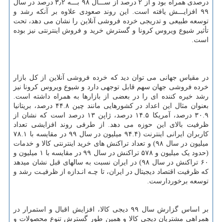
درصدی همراه بود و از ۲ درصد از ســـال ۹۸ بـــه ۳٫۲ درصد در سال
۹۹ افزایـــش یافته است. این روند صعودی علاوه بر آنکه رشد و
توسعه طبیعی و تدریجی خرده فروشی آنلاین را نشان می دهد، تحت
تأثیر شیوع ویروس کرونا و گسترش خرید و فروش اینترنتی نیز بوده
است.
در مقیاس جهانی می توان دید که خرده فروشی آنلاین از کل بازار
خرده فروشی جهان سهم قابل توجهی دارد و شیوع ویروس کرونا نیز
رشد خیره کننده ای را در بعضی از بازارها به همراه داشته است.
بعنوان مثال این اعداد در کشورهایی مانند چین ۴۴.۸ درصد، بریتانیا
۳۰.۹ درصد، آمریکا ۱۴.۵ درصد، ژاپن ۱۳ درصد است که نشان از
ظرفیت بالای این حوزه می دهد. از طرفی روند افزایشی تعداد
کاربران ایرانی اینترنت (۹۴.۴ میلیون در سال ۹۹ در مقایسه با ۷۸.۱
میلیون در سال ۹۸) و تعداد تراکنش های خرید اینترنتی کالا و خدمات
(حدود یک میلیون و ۵۷۸ تراکنش در سال ۹۹ در مقایسه با ۱ میلیون و
۶۰ تراکنش در سال ۹۸) در ایران نسبت به سالهای قبل نشان میدهد
که ظرفیت اقتصاد دیجیتال در ایران، تا چـه انـدازه از ظرفیـت رشد و
توسعه برخوردارست.
بر اساس گزارش سال ۹۹ دیجی کالا، افزایش اقبال و استمرار در
همراهی مشتریان دیجی کالا و همین طور گسترش تنوع محصولات و