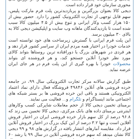
محوری سازمان خود قرار داده است.
دیجی کالا بعنوان بزرگترین و پربازدیدترین پلت فرم مارکت پلیس،
سهم قابل توجهی از تجارت الکترونیک کشور را دارد. حضور بیش از
۱۵۰ هزار کسب وکار ایرانی و تنوع بیش از ۴.۵ میلیون کالا سبب
شده است تا بازدیدکنندگان ماهانه وب سایت و اپلیکیشن دیجی کالا به
بالای ۳۰ میلیون برسد.
این پلت فرم ایرانی با گسترش زیرساخت های خود توانسته است
خدمات خودرا در اختیار همه مردم ایران از سراسر کشور قرار دهد و
هر فردی در شهرهای بزرگ یا دورافتاده ترین روستاها بتواند کالای
مورد نظر خودرا آنلاین جستجو کند، و هر فروشنده ای بتواند
محصولات
خودرا با بهره گیری از این پلت فرم در هر جای ایران
عرضه نماید.
طبق گزارش سالانه مرکز تجارت الکترونیکی سال ۹۹، در جامعه
خرده فروشی های آنلاین ۴۹۸۴۶ فروشگاه فعال دارای نماد اعتماد
الکترونیکی هستند و باقی این خرده فروشی ها بر بستر شبکه های
اجتماعی مانند اینستاگرام و
تلگرام
و... فعالیت می نمایند.
برمبنای تخمین دیجی کالا از حجم معاملات شاپرکی کسب وکارهای
اینترنتی برمبنای داده های بانک مرکزی، دیجی کالا تخمین می زند که
۹۶.۸ درصد از کل سهم بازار خرده فروشی ایران در اختیار فروش
آفلاین است و تنها ۳.۲ درصد از این کیک بزرگ در اختیار فروش آنلاین
قرار داد. مقایسه آمارهای انتشار یافته در گزارش های ۹۸ و ۹۹ دیجی
کالا نشان میدهد که سهم خرده فروشی آنلاین در سال ۹۹ با رشد ۶۰