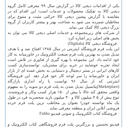
یکی از اقدامات دیجی کالا در گزارش سال ۹۹ معرفی کامل گروه
دیجی کالا به تفکیک محصولات و خدمات است؛ این اقدام که در
مقایسه با گزارش پیشین دیجی کالا حرکتی مثبت و متنوع برای
مخاطبان شمرده می شود به شناخت بهتر و بیشتر کاربران از گروه
بزرگ دیجی کالا کمک می نماید.
از شرکت های زیرمجموعه و خدمات اصلی دیجی کالا می توان به
بخش های اصلی زیر اشاره کرد:
· فروشگاه دیجی کالا (Digikala)
این پلت فرم فروشگاه اینترنتی در سال ۱۳۸۵ افتتاح شد و با هدف
تبدیل شدن به بهترین پلت فرم صنعت الکترونیک در خاورمیانه به کار
خود ادامه داد. این مجموعه با بهره گیری از فناوری در تلاش است
ایجاد تجربه خوشایند در خرید برای مشتریان، توانمندسازی کسب
کارهای ایرانی در بستر دیجیتال و دستیابی به بخش عمده ای از بازار
ایران و خاورمیانه را سر لوحه کار خود قرار دهد. این فروشگاه
اینترنتی که از سال ۹۶ توانست با راه اندازی بازارگاه
(Marketplace)پتانسیل تبدیل شدن به پلت فرم دو سویه را به مفهوم
واقعی محقق کند حالا با بیش از ۱۵۰ هزار کسب وکار و فروشنده،
تنوع بیش از ۴.۵ میلیون کالا و ۳۰ میلیون بازید منحصربه فرد در طول
یک ماه توانسته خودرا بعنوان پر مخاطب ترین پلت فرم خرده
فروشی آنلاین ایران و منطقه معرفی نماید.
· فروشگاه کتاب الکترونیک و صوتی فیدیبو Fidibo
فیدیبو نخستین و بزرگترین پلت فرم فروشگاهی کتاب الکترونیک و