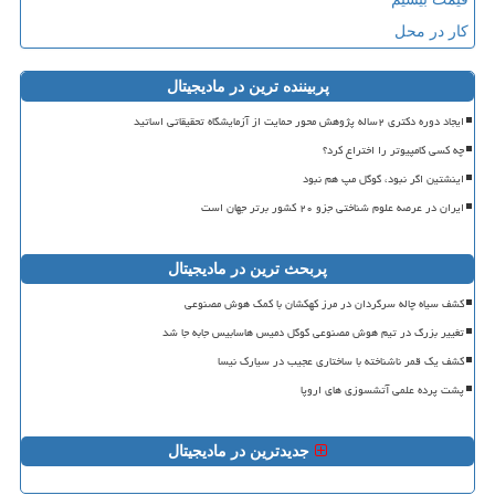
کار در محل
پربیننده ترین در مادیجیتال
ایجاد دوره دکتری ۲ساله پژوهش محور حمایت از آزمایشگاه تحقیقاتی اساتید
چه کسی کامپیوتر را اختراع کرد؟
اینشتین اگر نبود، گوگل مپ هم نبود
ایران در عرصه علوم شناختی جزو ۲۰ کشور برتر جهان است
پربحث ترین در مادیجیتال
کشف سیاه چاله سرگردان در مرز کهکشان با کمک هوش مصنوعی
تغییر بزرگ در تیم هوش مصنوعی گوگل دمیس هاسابیس جابه جا شد
کشف یک قمر ناشناخته با ساختاری عجیب در سیارک نیسا
پشت پرده علمی آتشسوزی های اروپا
جدیدترین در مادیجیتال