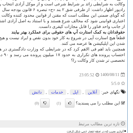
وکالت به شرایطی زائد بر شرایط شرعی است و از موکل آزادی انتخاب را
که گویای ضمنی این مطلب است که مقنن از قوانین محدود کننده وکالت پا را
از جانب واحد فناور را قابل مجازات کیفری دانست.
حقوقدانان به کمک استارت آپ های حقوقی برای عملکرد بهتر بیایند
قطعاً هیچ استارت آپی در شروع به کار خود بدون نقص و ایراد نیست و هیچ
شدن این اپلیکیشن ها عرضه می کنند.
همچنین باید اهم فی الاهم کرد که در شرایطی که وزارت دادگستری در هفته قوه قضاییه اعلام نموده است که ۹ میلیون و ۰۰
احت
تخصصی تر شدن کار وکالت را؟
1400/08/11
23:05:52
/5
5.0
تگهای خبر:
آنلاین
,
اپل
,
خدمات
,
دانش
این مطلب را می پسندید؟
(0)
(1)
تازه ترین مطالب مرتبط
آلیاژی عجیب که در لحظه انفجار اتمی شکل گرفت