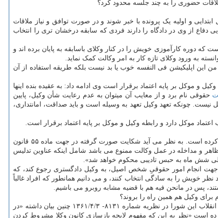
ملاقات حضوری را به چند جلسه محدود کرد؟
بتدایی و اولیه یک پرونده با خبر شوند و در صورت توافق و نیاز ملاقات
 دفاع از وی در دادگاه را دارند فردی که سابقه درخشان تری را انتخاب
 که دوره کارآموزی خویش را در کنار وکلای باسابقه به پایان برده اند و
انسته به ورود وکلای تازه کار به امر وکالت کمک نماید.
ر من این اپلیکیشن فی النفسه خوب یا بد نیست بلکه طریقه استفاده از آن
 و موکل بر پایه اعتماد برقرار است وی ادامه داد: به عقیده بنده اینها
ت
حقوقی نام برد و از معایب آن میتوان به عدم رعایت شأن وکیل، پایین
ل نیست. چونکه تعهد وکیل تعهد به وسیله است و باید صداقت، امانتداری،
اد موکل دارد و رابطه وکیل و موکل بر پایه اعتماد برقرار است.
محمد رادپور یک حقوقدان دیگر در گفت و گو با خبرنگار مهر اظهار نمود: یکی از نهادهای وکالت اقدام به طرح شکایت کیفری ضد مدیران استارت آپی کرده است. به نظر می آید شکایت صورت گرفته در جهت ماده ۵۵ قانون
ظاهر و مداخله در عمل وکالت ممنوع می باشد شامل اینکه عناوین تدلیس
 الی شش ماه به حبس تادیبی محکوم خواهد شد».
 جهت انجام امور حقوقیِ شخص اصیل، به وکیل دادگستری رجوع کند، که
نظر خویش را به سادگی انتخاب کنند، و می دانیم همانطور که افراد غالباً
ند، پس در مانحن فیه هم با قضیه مشابه روبرو می باشیم.
 برای وکیل هم همین راه را بروند؟
این حقوقدان اظهار داشت: از بعد دیگر می بایست نظرات شورای نگهبان را در نظر داشت، چون که قانون فوق الذکر مصوب سال ۱۳۱۵ بوده و بعد از انقلاب این شورا در نظریه شماره ۸۱۳۱- ۱۳۶۱/۴/۳ چنین بیان داشته «در
ل باید از بین وکلای دادگستری انتخاب و معرفی شود وجود ندارد» و در نظریه شماره ۸۶۳۶- ۱۳۶۵/۷/۸ هم عنوان کرده است «نظر به این که مفهوم لایحه بازسازی کانون وکلا مشروط کردن