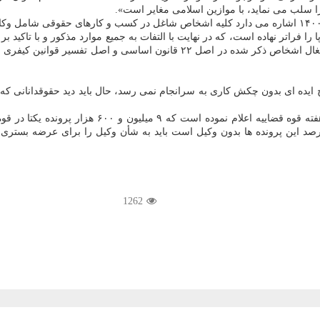
 سلب می نماید، با موازین اسلامی مغایر است».
رادپور اظهار داشت: از طرفی شق ۲ بند «ح» تبصره ۶ قانون بودجه سال ۱۴۰۰ اشاره می دارد کلیه اشخاص شاغل
 فراتر نهاده است، که در نهایت با التفات به جمیع موارد مذکور و با تاکید ب
اعتباری قوانینی شود که مخالف شرع هستند و با استناد به اصل آزادی اشتغال اشخاص
 ایده ای بدون چکش کاری به سرانجام نمی رسد، حال باید دید حقوقدانانی که با
۶ هزار پرونده یکتا در قوه قضاییه وجود دارد که سالانه وارد
ساب پرونده های تکراری به حدود ۱۷ میلیون پرونده می رسد و ۹۰ درصد این پرونده ها بدون وکیل است باید
1262