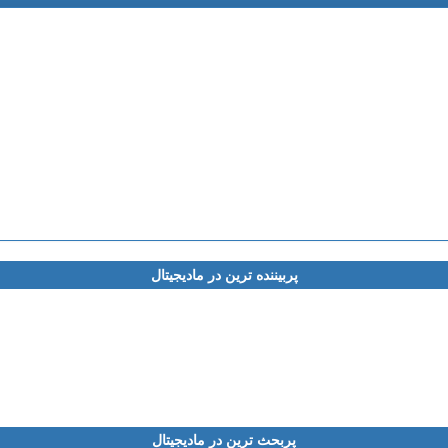
پربیننده ترین در مادیجیتال
پربحث ترین در مادیجیتال