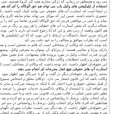
می رود و همینطور در زمانی که درگیر بیماری همه گیر کرونا هستیم، نمی
استفاده از اپلیکیشن های وکیل یاب می تواند هم حق الوکاله را کم کند هم
در اینجا است که استارت آپ های حقوقی می توانند کمک کننده باشند، تا م
حضوری داشته باشند، ضمن این که موکل می تواند تمام سابقه کاری وکیل و
نماید و یا حتی در مواقعی فردی که حق الوکاله کمتری تقاضا می کند را برا
مساله دیگری که نقش استارت آپ های حقوقی را هر روز پر رنگ تر می کند با
هم اکنون واهمه از زدن دفتر و این که آیا رجوع کننده ای دارند یا خیر، بود
فرزانه سریر استاد دانشگاه در ارتباط با این مورد که آیا این اپلیکیشن 
است که نظرات موافق و مخالف را به خود جلب می کند.
باید توجه داشت که وکالت از مشاغلی است که قائم به شخص است و 
دارای مزایا و معایبی هستند؛ از مزایای آن میتوان به معرفی وکیل، پی
آوردن قدرت انتخاب وکیل در مورد پرونده های پیشنهادی، عدم تعیین معیار
دفاع مؤثر و رعایت انتظامات وکالت ملاک انتخاب باشد) اشاره نمود.
این حقوقدان اظهار داشت: باید توجه داشت که وکالت از مشاغلی است ک
استارت آپ های حقوقی هیچ فعل مجرمانه ای انجام نمی دهند
وکالت باشد که این قانون اشعار می دارد: «وکلای معلق و اشخاص ممنوع 
از قبیل مشاور حقوق و غیره اختیار کند یا اینکه به وسیله شرکت و سای
وی اضافه کرد: با استمداد از وکلای دادگستری خدمات خویش را عرضه م
بطور حتم چنین عملی در قالب مقررات قانونی می باشد و یا حتی پسندیده اس
برای انتخاب وکیل، پزشک یا روانشناس در بدو امر پرس و جو کرده و بعد 
همانطور که افراد غالباً برای انتخاب وکیل، پزشک یا روانشناس در بدو ام