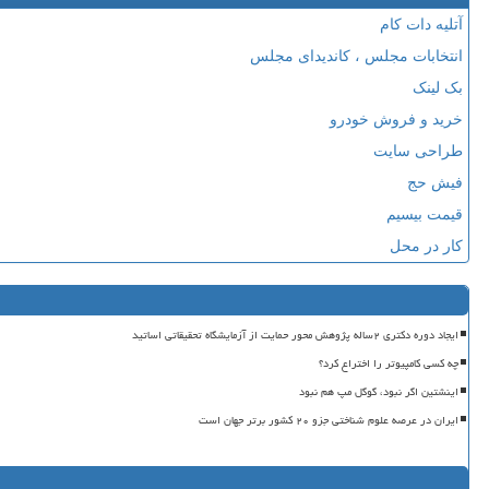
آتلیه دات کام
انتخابات مجلس ، کاندیدای مجلس
بک لینک
خرید و فروش خودرو
طراحی سایت
فیش حج
قیمت بیسیم
کار در محل
ایجاد دوره دکتری ۲ساله پژوهش محور حمایت از آزمایشگاه تحقیقاتی اساتید
چه کسی کامپیوتر را اختراع کرد؟
اینشتین اگر نبود، گوگل مپ هم نبود
ایران در عرصه علوم شناختی جزو ۲۰ کشور برتر جهان است