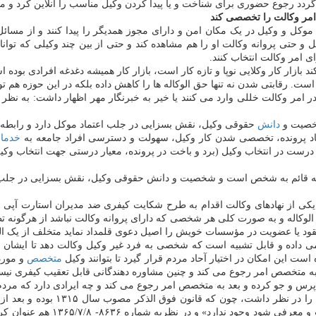
 گردد رجوع حضوری برای شناخت و یا پیدا کردن وکیل مناسب را آنلاین کرد و 
 امر وکالت را تخصصی کند
وکل و وکیل در یک مکان امن و دارای مجوز همدیگر را پیدا کنند و از مسائل ا
 حتی پروانه وکالت او را هم مشاهده کند و حتی از بین چند وکیلی که توانایی
ی امر وکالت انتخاب کنند.
زار کار وکلایی نوپا و تازه کار است، بازار کار همیشه دغدغه افرادی بوده است
ه است. رقابتی شدن نه تنها حق الوکاله ها را کاهش داده بلکه در این حوزه هم تو
ها در امر وکالت خللی وارد می کنند یا خیر به خبرنگار مهر اظهار داشت: به نظ
شخصیت و
دانش
حقوقی وکیل، نقش بسزایی در جلب اعتماد موکل دارد و رابطه وکیل
شنهاد پرونده، تخصصی شدن کار وکیل، سهولت و دسترسی افراد جامعه به
خدما
 درست در انتخاب وکیل (برد و باخت در پرونده، معیار درستی جهت انتخاب وکی
ه قائم به شخص است و شخصیت و دانش حقوقی وکیل، نقش بسزایی در جلب اعتم
الوکاله و به صورت کلی هر شخصی که دارای پروانه وکالت نباشد از هرگونه ت
ر عقود یا عضویت در مؤسسات خویش را اصیل دعوی قلمداد نماید متخلف از یک
ی داده و قابل تشبیه است که شخصی به فرد غیر وکیل وکالت دهد تا ایشان
ت این امکان در اختیار آحاد مردم قرار گیرد تا بتوانند وکیل
متخصص
و مورد 
به متخصص امر رجوع می کند و چنین مشاوره دهندگانی قابل تعقیب کیفری نیست
ر پرس و جو کرده و بعد به متخصص امر رجوع می کند و چه ایرادی دارد که مردم
شرع مقدس قیدی به جهت اینکه وکی