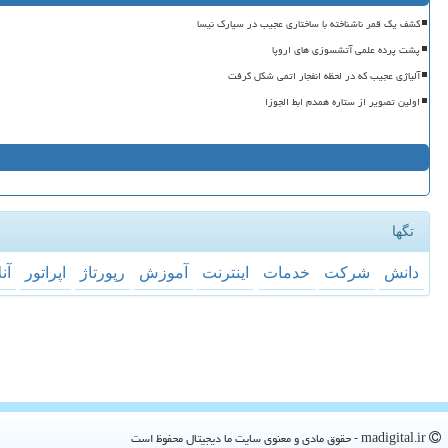
کشف یک قمر ناشناخته با ساختاری عجیب در سیارک نیسا
پشت پرده علمی آتشسوزی های اروپا
آلیاژی عجیب که در لحظه انفجار اتمی شکل گرفت
اولین تصویر از ستاره همدم ابط الجوزا
تگها
دانش
شركت
خدمات
اینترنت
آموزش
رپورتاژ
اپراتور
آن
madigital.ir - حقوق مادی و معنوی سایت ما دیجیتال محفوظ است