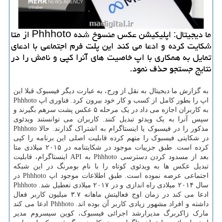
ما دیجیتال: اپلیکیشن عکس منسوخ شده Phhhoto از متا
شکایت کرده و ادعا می کند این پلت فرم اجتماعی با ادعای
تمایل به همکاری با اپ خاصیت های آنرا کپی و نامش را در
نتایج جستجو حذف نمود.
به گزارش ما دیجیتال به نقل از ورج، به عبارت دیگر فیسبوک قبلا این
اپ را بطور کامل از کسب و کار خود بیرون کرد. فناوری اپ Phhhoto
به کاربران اجازه می داد در یک مرحله ۵ عکس پشت سرهم بگیرند و
سپس آنرا به یک ویدئو تبدیل کنند. کاربران می توانستند ویدئوی
مذکور را در فیسبوک یا اینستاگرام به اشتراک گذارند. حالا Phhhoto
در شکایتی فیسبوک را متهم کرده قابلیت اصلی این برنامه را کپی
کرده است. طبق جزییات موجود در شکایتنامه در ۲۰۱۵ میلادی متا
بعد از مسدود کردن دسترسی Phhhoto به API اینستاگرام، قابلیت
تبدیل عکس ها به ویدئوی کوتاه را با نام بومرنگ در این شبکه
اجتماعی عرضه نموده است. طبق اطلاعات موجود اپ Phhhoto در
سال ۲۰۱۴ میلادی راه اندازی و در ۲۰۱۷ میلادی تعطیل شد. Phhhoto
ادعا می کند در زمان اوج فعالیتش ماهانه ۳.۷ میلیون کاربر فعال
داشته و افراد مشهور زیادی کاربر آن بوده اند. Phhhoto ادعا می کند
مارک زاکربرگ مدیرارشد اجرائی فیسبوک، کوین سیسروم مدیر