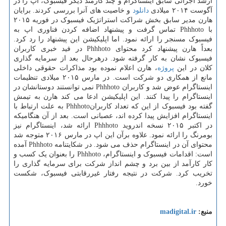
ارشد اجرائی سابق اینستاگرام و چند کارمند دیگر فیسبوک، اپ را در
آگوست ۲۰۱۴ میلادی
دانلود
و خاصیت های آنرا بررسی کردند. برایان
هارن مدیر سابق بخش شراکت استراتژیک فیسبوک در فوریه ۲۰۱۵
با Phhhoto تماس گرفت و پیشنهاد اضافه کردن فناوری اپ به
فیسبوک مسنجر را ارائه نمود. اما اپلیکیشن این پیشنهاد را رد کرد.
بعداً هارن پیشنهاد کرد محتوای Phhhoto در فید خبری کاربران
فیسبوک نشان به کار گرفته شود. درهرحال بعد از سرمایه گذاری
کلان در این
پروژه
، هارن اعلام نموده بود مذاکرات حقوقی داخلی
مانع از همکاری دو شرکت است. در مارس ۲۰۱۵ میلادی تنظیمات
اینستاگرام عوض شد و کاربران Phhhoto نمی توانستند دوستانشان در
اینستاگرام را پیدا کنند. این اپلیکیشن ادعا می کند هارن به تیمش
گفته بود فیسبوک از این که تعداد کاربرانPhhhoto به علت ارتباط با
اینستاگرام افزایش پیدا کرده اند، عصبانی است. بعد از آن هنگامیکه
در اکتبر ۲۰۱۵ نسخه اندروید Phhhoto ارائه شد، اینستاگرام نیز
بومرنگ را ارائه نمود. علاوه برآن این اپ در مارس ۲۰۱۶ متوجه شد
محتوای آن در اینستاگرام حذف می شود. در شکایتنامه Phhhoto آمده
است: اقدامات فیسبوک و اینستاگرام، Phhhoto را بعنوان یک کسب و
کار کارآمد از بین برد و چشم انداز شرکت برای سرمایه گذاری را
تخریب کرد. شرکت در نتیجه رفتار غیررقابتی فیسبوک، شکست
خورد.
منبع:
madigital.ir