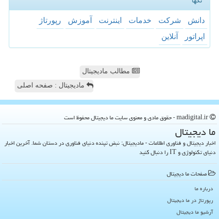
تگها
دانش
شركت
خدمات
اینترنت
آموزش
رپورتاژ
اپراتور
آنلاین
مطالب مادیجیتال
مادیجیتال : صفحه اصلی
madigital.ir - حقوق مادی و معنوی سایت ما دیجیتال محفوظ است
ما دیجیتال
اخبار دیجیتال و فناوری اطلاعات - مادیجیتال: نبض تپنده دنیای فناوری در دستان شما. آخرین اخبار
دنیای تکنولوژی و IT را دنبال کنید
صفحات ما دیجیتال
درباره ما
رپورتاژ در ما دیجیتال
آرشیو ما دیجیتال