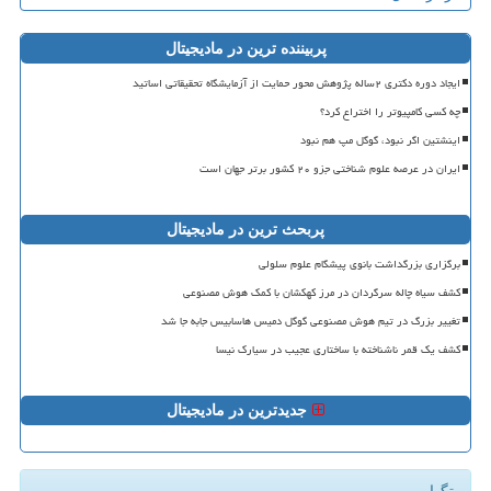
پربیننده ترین در مادیجیتال
ایجاد دوره دکتری ۲ساله پژوهش محور حمایت از آزمایشگاه تحقیقاتی اساتید
چه کسی کامپیوتر را اختراع کرد؟
اینشتین اگر نبود، گوگل مپ هم نبود
ایران در عرصه علوم شناختی جزو ۲۰ کشور برتر جهان است
پربحث ترین در مادیجیتال
برگزاری بزرگداشت بانوی پیشگام علوم سلولی
کشف سیاه چاله سرگردان در مرز کهکشان با کمک هوش مصنوعی
تغییر بزرگ در تیم هوش مصنوعی گوگل دمیس هاسابیس جابه جا شد
کشف یک قمر ناشناخته با ساختاری عجیب در سیارک نیسا
جدیدترین در مادیجیتال