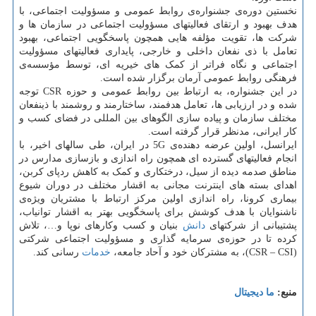
نخستین دوره‌ی جشنواره‌ی روابط عمومی و مسؤولیت اجتماعی، با
هدف بهبود و ارتقای فعالیتهای مسؤولیت اجتماعی در سازمان ها و
شرکت ها، تقویت مؤلفه هایی همچون پاسخگویی اجتماعی، بهبود
تعامل با ذی نفعان داخلی و خارجی، پایداری فعالیتهای مسؤولیت
اجتماعی و نگاه فراتر از کمک های خیریه ای، توسط مؤسسه‌ی
فرهنگی روابط عمومی آرمان برگزار شده است.
در این جشنواره، به ارتباط بین روابط عمومی و حوزه CSR توجه
شده و در ارزیابی ها، تعامل هدفمند، ساختارمند و روشمند با ذینفعان
مختلف سازمان و پیاده سازی الگوهای بین المللی در فضای کسب و
کار ایرانی، مدنظر قرار گرفته است.
ایرانسل، اولین عرضه دهنده‌ی 5G در ایران، طی سالهای اخیر، با
انجام فعالیتهای گسترده ای همچون راه اندازی و بازسازی مدارس در
مناطق صدمه دیده از سیل، درختکاری و کمک به کاهش ردپای کربن،
اهدای بسته های اینترنت مجانی به اقشار مختلف در دوران شیوع
بیماری کرونا، راه اندازی اولین مرکز ارتباط با مشتریان ویژه‌ی
ناشنوایان با هدف کوشش برای پاسخگویی بهتر به اقشار توانیاب،
پشتیبانی از شرکتهای
دانش
بنیان و کسب وکارهای نوپا و…، تلاش
کرده تا در حوزه‌ی سرمایه گذاری و مسؤولیت اجتماعی شرکتی
(CSR – CSI)، به مشترکان خود و آحاد جامعه،
خدمات
رسانی کند.
منبع:
ما دیجیتال