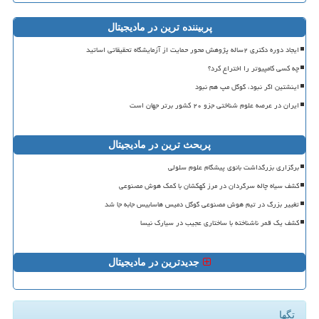
پربیننده ترین در مادیجیتال
ایجاد دوره دکتری ۲ساله پژوهش محور حمایت از آزمایشگاه تحقیقاتی اساتید
چه کسی کامپیوتر را اختراع کرد؟
اینشتین اگر نبود، گوگل مپ هم نبود
ایران در عرصه علوم شناختی جزو ۲۰ کشور برتر جهان است
پربحث ترین در مادیجیتال
برگزاری بزرگداشت بانوی پیشگام علوم سلولی
کشف سیاه چاله سرگردان در مرز کهکشان با کمک هوش مصنوعی
تغییر بزرگ در تیم هوش مصنوعی گوگل دمیس هاسابیس جابه جا شد
کشف یک قمر ناشناخته با ساختاری عجیب در سیارک نیسا
جدیدترین در مادیجیتال
تگها