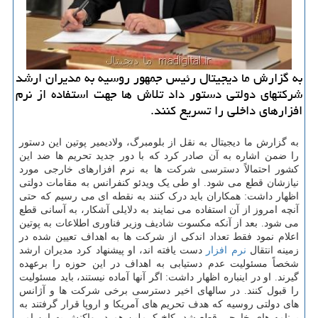
به گزارش ما دیجیتال رئیس جمهور روسیه به مدیران ارشد
شرکتهای دولتی دستور داد تلاش ها جهت استفاده از نرم
افزارهای داخلی را تسریع کنند.
به گزارش ما دیجیتال به نقل از بلومبرگ، ولادیمیر پوتین این دستور
را ضمن اشاره به آن صادر کرد که با دور جدید تحریم ها ضد این
کشور احتمالاً دسترسی شرکت ها به نرم افزارهای خارجی مورد
نیازشان قطع می شود. او طی یک ویدئو کنفرانس به مقامات دولتی
اظهار داشت: همکاران باید درک کنند به نقطه ای می رسیم که حتی
آنچه امروز از آن استفاده می نمایند به دلایلی آشکار، به آسانی قطع
می شود. بعد از آنکه مکسوت شادیف وزیر فناوری اطلاعات به پوتین
اعلام نمود فقط تعداد اندکی از شرکت ها به اهداف تعیین شده در
زمینه انتقال
نرم افزار
دست یافته اند، او پیشنهاد کرد مدیران ارشد
شخصاً مسئولیت عدم دستیابی به اهداف در این حوزه را برعهده
گیرند. او در اینباره اظهار داشت: اگر آنها آماده نیستند، باید مسئولیت
را قبول کنند. در سالهای اخیر دسترسی برخی شرکت ها و آژانس
های دولتی روسیه که هدف تحریم های آمریکا و اروپا قرار گرفتند به
برنامه های خارجی قطع شد. کاخ کرملین هم در واکنش به این امر