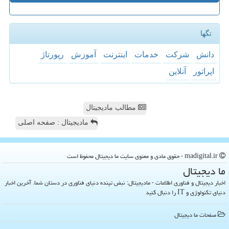
تگها
دانش
شركت
خدمات
اینترنت
آموزش
رپورتاژ
اپراتور
آنلاین
مطالب مادیجیتال
مادیجیتال : صفحه اصلی
madigital.ir - حقوق مادی و معنوی سایت ما دیجیتال محفوظ است
ما دیجیتال
اخبار دیجیتال و فناوری اطلاعات - مادیجیتال: نبض تپنده دنیای فناوری در دستان شما. آخرین اخبار
دنیای تکنولوژی و IT را دنبال کنید
صفحات ما دیجیتال