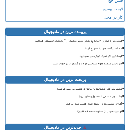
فیش حج
قیمت بیسیم
کار در محل
پربیننده ترین در مادیجیتال
ایجاد دوره دکتری ۲ساله پژوهش محور حمایت از آزمایشگاه تحقیقاتی اساتید
چه کسی کامپیوتر را اختراع کرد؟
اینشتین اگر نبود، گوگل مپ هم نبود
ایران در عرصه علوم شناختی جزو ۲۰ کشور برتر جهان است
پربحث ترین در مادیجیتال
کشف یک قمر ناشناخته با ساختاری عجیب در سیارک نیسا
پشت پرده علمی آتشسوزی های اروپا
آلیاژی عجیب که در لحظه انفجار اتمی شکل گرفت
اولین تصویر از ستاره همدم ابط الجوزا
جدیدترین در مادیجیتال