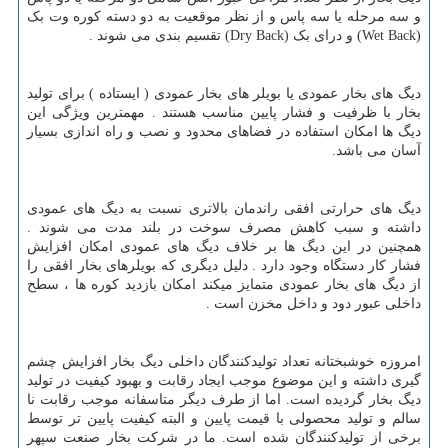
و سه مرحله یا سه پاس و از نظر موقعیت به دو دسته کوره وت بک
(
Wet Back
) و درای بک (
Dry Back
) تقسیم بندی می شوند .
دیگ های بخار عمودی یا بویلر های بخار عمودی ( ایستاده ) برای تولید
بخار با ظرفیت و فشار پایین مناسب هستند . مهمترین ویژگی این
دیگ ها امکان استفاده در فضاهای محدود و نصب و راه اندازی بسیار
آسان می باشد.
دیگ های حرارتی افقی راندمان بالاتری نسبت به دیگ های عمودی
داشته و سبب کاهش مصرف سوخت در بلند مدت می شوند .
همچنین در این دیگ ها بر خلاف دیگ های عمودی امکان افزایش
فشار کار دستگاه وجود دارد . دلیل دیگری که بویلرهای بخار افقی را
از دیگ های بخار عمودی متمایز میکند امکان بازدید کوره ها ، سطح
داخلی عبور دود و داخل مخزن است .
امروزه خوشبختانه تعداد تولیدکنندگان داخلی دیگ بخار افزایش چشم
گیری داشته و این موضوع موجب ایجاد رقابت و بهبود کیفیت در تولید
دیگ بخار گردیده است. اما از طرف دیگر متاسفانه موجب رقابت نا
سالم و تولید محصولی با قیمت پایین و البته کیفیت پایین تر توسط
برخی از تولیدکنندگان شده است. ما در شرکت بخار صنعت سپهر