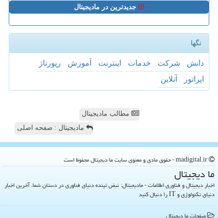
جدیدترین در مادیجیتال
تگها
دانش
شركت
خدمات
اینترنت
آموزش
رپورتاژ
اپراتور
آنلاین
مطالب مادیجیتال
مادیجیتال : صفحه اصلی
madigital.ir - حقوق مادی و معنوی سایت ما دیجیتال محفوظ است
ما دیجیتال
اخبار دیجیتال و فناوری اطلاعات - مادیجیتال: نبض تپنده دنیای فناوری در دستان شما. آخرین اخبار
دنیای تکنولوژی و IT را دنبال کنید
صفحات ما دیجیتال