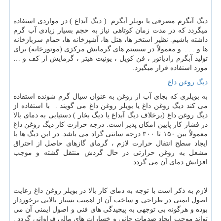
دیگ آبگرم مصرفی یا بویلر آبگرم ( دیگ آبداغ ) در مواردی استفاده
میگردد که در مدت زمان کوتاهی نیاز به حجم بسیار زیادی آب گرم
داشته باشیم. نظیر استخر ها، هتل ها، آشپزخانه ها، حمام سربازخانه
ها و . . . و معمولاً در سیستم های گرمایش مرکزی (موتورخانه) برای
تولید آبگرم رادیاتور ، فن کویل ، یونیت هیتر ، گرمایش از کف و …
مورد استفاده قرار میگیرد.
دیگ روغن داغ
به بویلری که بجای آب از روغن به عنوان سیال گرم شونده استفاده
می کند دیگ روغن داغ یا بویلر روغن داغ می گویند . با استفاده از
دیگ روغن داغ (برخلاف دیگ آبداغ یا دیگ بخار ) دستیابی به دمای بالا
در فشار کار پایین امکان پذیر است. درجه حرارت کار دیگ روغن داغ
معمولاً بین ۱۵۰ تا ۳۰۰ درجه سانتی گراد می باشد. در این دیگ ها با
ایجاد سطح انتقال حرارت لازم ، گرمای گازهای حاصل از احتراق
مشعل به روغن حرارتی در حال گردش منتقل گشته و موجب
افزایش دمای آن می گردد.
لازم به ذکر است با توجه به دمای کار بالا در بویلر روغن داغ رعایت
اصول ایمنی در طراحی و ساخت آن از اهمیت بسیار بالایی برخوردار
بوده و هرگونه بی توجهی به پیچیدگی های فنی و اصول ایمنی آن می
تواند موجب ایجاد صدمات جانی و خسارات های مالی فراوانی گردد .