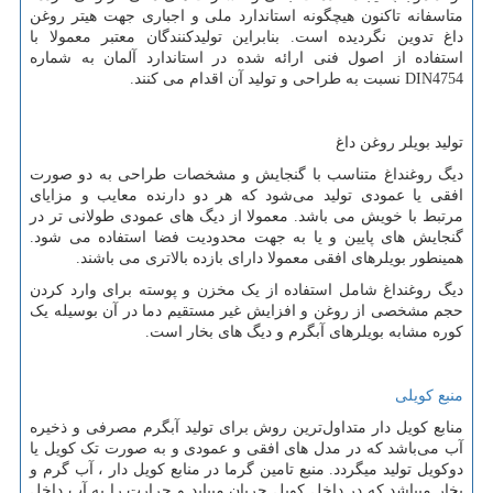
متاسفانه تاکنون هیچگونه استاندارد ملی و اجباری جهت هیتر روغن
داغ تدوین نگردیده است. بنابراین تولیدکنندگان معتبر معمولا با
استفاده از اصول فنی ارائه شده در استاندارد آلمان به شماره
DIN4754
نسبت به طراحی و تولید آن اقدام می کنند.
تولید بویلر روغن داغ
دیگ روغنداغ متناسب با گنجایش و مشخصات طراحی به دو صورت
افقی یا عمودی تولید می‌شود که هر دو دارنده معایب و مزایای
مرتبط با خویش می باشد. معمولا از دیگ های عمودی طولانی تر در
گنجایش های پایین و یا به جهت محدودیت فضا استفاده می شود.
همینطور بویلرهای افقی معمولا دارای بازده بالاتری می باشند.
دیگ روغنداغ شامل استفاده از یک مخزن و پوسته برای وارد کردن
حجم مشخصی از روغن و افزایش غیر مستقیم دما در آن بوسیله یک
کوره مشابه بویلرهای آبگرم و دیگ های بخار است.
منبع کویلی
منابع کویل ‌دار متداول‌ترین روش برای تولید آبگرم مصرفی و ذخیره
آب می‌باشد که در مدل های افقی و عمودی و به صورت تک کویل یا
دوکویل تولید میگردد. منبع تامین گرما در منابع کویل دار ، آب گرم و
بخار میباشد که در داخل کویل جریان مییابد و حرارت را به آب داخل