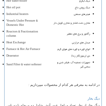
دیگ ابگرم
Hot water boiler
دیگ روغن داغ
Hot oil pot
هیترهای صنعتی
Industrial heaters
Vessels Under Pressure &
مخازن تحت فشار و مخازن کویل دار
Domestic Hot
Reactors & Fractionation
رآکتور و برج های تقطیر
column
مبدل های حرارتی
Heat Exchange
انواع کوره و کوره های هوای گرم
Furnace & Hot Air Furnace
دی اریتور(گاز زدا)
Deaerator
تجهیزات تصفیه آب ،فیلتر شنی و
Sand Filter & water softener
سختی گیر
در ادامه به معرفی هر کدام از محصولات میپردازیم :
دیگ بخار
دیگ بخار از نظر تعداد مراحل عبور آتش شامل دو مرحله یا دو پاس