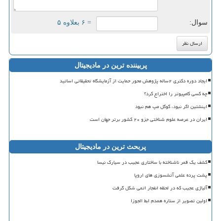
سوال:
= ۶ بعلاوه ۵
پربیننده ترین در مادیجیتال
ایجاد دوره دکتری ۲ساله پژوهش محور حمایت از آزمایشگاه تحقیقاتی اساتید
چه کسی کامپیوتر را اختراع کرد؟
اینشتین اگر نبود، گوگل مپ هم نبود
ایران در عرصه علوم شناختی جزو ۲۰ کشور برتر جهان است
پربحث ترین در مادیجیتال
کشف یک قمر ناشناخته با ساختاری عجیب در سیارک نیسا
پشت پرده علمی آتشسوزی های اروپا
آلیاژی عجیب که در لحظه انفجار اتمی شکل گرفت
اولین تصویر از ستاره همدم ابط الجوزا