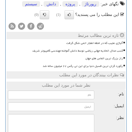
تگهای خبر:
رپورتاژ
,
پروژه
,
دانش
,
سیستم
این مطلب را می پسندید؟
(0)
(1)
تازه ترین مطالب مرتبط
آلیاژی عجیب که در لحظه انفجار اتمی شکل گرفت
کسب مدال اتحادیه جهانی ریاضی توسط دانش آموخته مهندسی کامپیوتر شریف
راز بزرگ ترین الماس های جهان
رکورد گران ترین فسیل دنیا برای این تی رکس ۶۷ میلیون ساله شد
نظرات بینندگان در مورد این مطلب
نظر شما در مورد این مطلب
نام:
ایمیل:
نظر: