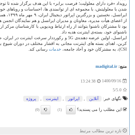
رویداد «فرد دارای معلولیت؛ فرصت برابر» با این هدف برگزار شده تا تو
شدن با معلولیتش، با مجموعه ای از توانمندی ها، احساسات و رویاهای خود 
ایرانسل
از اعضای هیأت مدیره، معاونان و مدیران ایرانسل و هم نمایندگان انجمن ه
ناشنوای خود، بسته‌ی اینترنت هدیه داد.
ایرانسل، اولین عرضه دهنده‌ی 5G و رکورددار
کربن، اهدای بسته های اینترنت مجانی به اقشار مختلف در دوران شیوع بی
CSI)، به مشترکان خود و آحاد جامعه،
خدمات
رسانی کند.
منبع:
madigital.ir
1400/09/16
13:24:38
/5
5.0
تگهای خبر:
آنلاین
,
اپراتور
,
اینترنت
,
پروژه
این مطلب را می پسندید؟
(0)
(1)
تازه ترین مطالب مرتبط