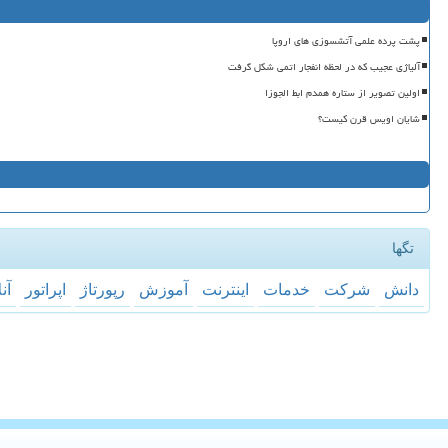
پشت پرده علمی آتشسوزی های اروپا
آلیاژی عجیب که در لحظه انفجار اتمی شکل گرفت
اولین تصویر از ستاره همدم ابط الجوزا
شایان اویس قرن کیست؟
تگها
دانش
شركت
خدمات
اینترنت
آموزش
رپورتاژ
اپراتور
آن