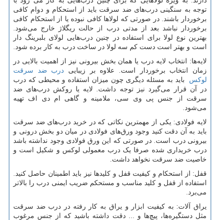
دارند. به ویژه لولاهایی که برای چنین درب
هایی به کار می رود با
توجه به سنگینی درب
های ضد سرقت باید از استحکام و دوام کافی
برخوردار باشند. در صورتی که لولاها کافی نبوده یا از استحکام کافی
برخوردار نباشد بعد از مدتی درب از حالت ریگلاژ خارج می
شود.
بهترین نوع لولا برای استفاده در چنین درب
هایی لولای بلبرینگ دار
است و بهتر است دست کم سه لولا در ساخت درب به کار برده شود.
لایه
ها: انتخاب لایه درب یا همان بخش بیرونی نیز از اهمیت بالایی در
زمان انتخاب برخوردار است. علاوه بر زیبایی
درب ضد سرقت
لوکس
باید به مسئله دیگری چون میزان استفاده و محیطی که درب
در آن قرار می
گیرد نیز توجه داشت. لایه یا روکش درب
های ضد
سرقت از جنس پی وی سی، ملامینه و گاهی ام دی اف تهیه
می
شود.
لایه فولادی: یکی از مهمترین نکاتی که در خرید درب
های ضد سرقت
باید به آن دقت کنید وجود ورق
های فولادی در میان دو بخش درونی و
بیرونی درب است. در صورتی که این ورق فولادی وجود نداشته باشد
درب خریداری شده صرفا یک درب معمولی لوکس و شکیل است و
خاصیت ضد سرقت نخواهد داشت.
قفل: از استحکام و کیفیت قفل و کلیدها نیز باید اطمینان حاصل کنید.
استفاده از قفل و کلید مناسب و مستحکم ضریب ایمنی درب را بالاتر
می
برد.
یراق آلات: به کیفیت ابزار و یراق به کار رفته در درب ضد سرقت
مثل دستگیره
ها، پیچ
ها و ... دقت داشته باشید که از جنس مرغوب