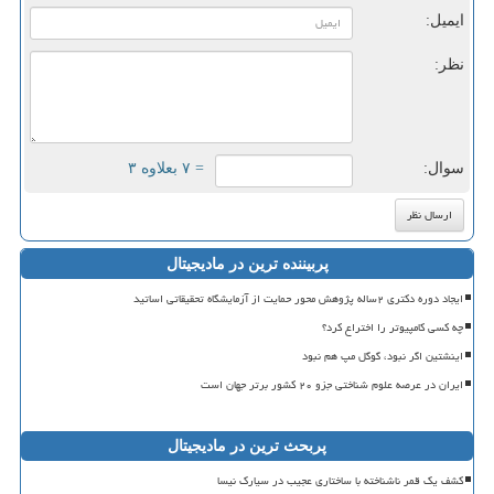
ایمیل:
نظر:
سوال:
= ۷ بعلاوه ۳
پربیننده ترین در مادیجیتال
ایجاد دوره دکتری ۲ساله پژوهش محور حمایت از آزمایشگاه تحقیقاتی اساتید
چه کسی کامپیوتر را اختراع کرد؟
اینشتین اگر نبود، گوگل مپ هم نبود
ایران در عرصه علوم شناختی جزو ۲۰ کشور برتر جهان است
پربحث ترین در مادیجیتال
کشف یک قمر ناشناخته با ساختاری عجیب در سیارک نیسا