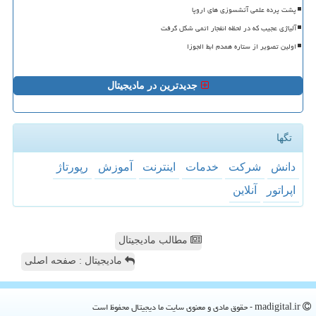
پشت پرده علمی آتشسوزی های اروپا
آلیاژی عجیب که در لحظه انفجار اتمی شکل گرفت
اولین تصویر از ستاره همدم ابط الجوزا
جدیدترین در مادیجیتال
تگها
دانش
شركت
خدمات
اینترنت
آموزش
رپورتاژ
اپراتور
آنلاین
مطالب مادیجیتال
مادیجیتال : صفحه اصلی
madigital.ir - حقوق مادی و معنوی سایت ما دیجیتال محفوظ است