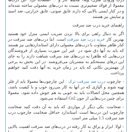
معمولا از فولاد ضخیم
تری نسبت به درب
های معمولی ساخته شده
اند
و در کنار ایمنی بالایی که دارند عایق صوتی، عایق حرارتی، ضد اسید
و سایش نیز هستند.
راهنمای خرید درب ضد سرقت
اگر به دنبال راهی برای بالا بردن ضریب ایمنی منزل خود هستید
بهترین کار
خرید درب ضد سرقت
است. اما درب
های ضد سرقت در
کنار ظاهر متفاوت با درب
های معمولی دارای استانداردهایی نیز هستند
که باید به آنها دق شود در غیر این صورت بسیاری از فروشندگان
درب
هایی که ظاهرا به درب
های ضد سرقت شباهت دارند را به جای
این درهای مستحکم به مشتریان می
فروشند. در این بخش به برخی
از مهمترین نکاتی که باید در زمان خرید به آنها دقت کنید خواهیم
پرداخت.
- چارچوب
درب ضد سرقت ترک
: این چارچوب
ها معمولا باید از فلز
تهیه شوند و آلیاژی که در آنها به کار می
رود خوب و با کیفیت باشد،
همچنین محل اتصالات باید به خوبی به هم جوش داده شود، معمولا
برای چنین درب
هایی از جون
Co2
استفاده می
شود.
- ضخامت: یکی دیگر از مواردی که باید به آن دقت کنید ضخامت
چارچوب این درب
ها است. استاندارد حداقل ضخامت چارچوب درب
ضد سرقت 1.5 میلی متر است.
- لولا: ابزار و یراق به کار رفته در درب
های ضد سرقت اهمیت بالایی