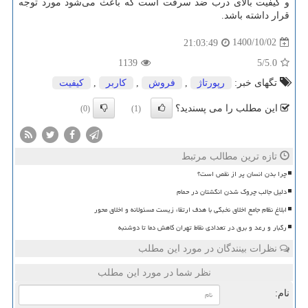
و کیفیت بالای درب ضد سرقت است که باعث می
شود مورد توجه
قرار داشته باشد.
1400/10/02
21:03:49
1139
/5
5.0
تگهای خبر:
رپورتاژ
,
فروش
,
كاربر
,
كیفیت
این مطلب را می پسندید؟
(0)
(1)
تازه ترین مطالب مرتبط
چرا بدن انسان پر از نقص است؟
دلیل جالب چروک شدن انگشتان در حمام
ابلاغ نظام جامع اخلاق نخبگی با هدف ارتقاء زیست مسئولانه و اخلاق محور
رگبار و رعد و برق در تعدادی نقاط تهران کاهش دما تا دوشنبه
نظرات بینندگان در مورد این مطلب
نظر شما در مورد این مطلب
نام: