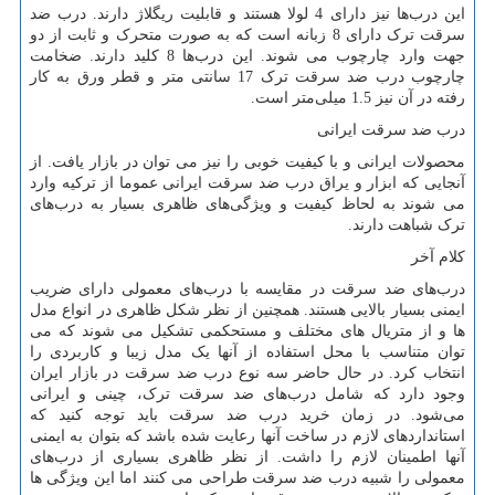
این درب
ها نیز دارای 4 لولا هستند و قابلیت ریگلاژ دارند. درب ضد
سرقت ترک دارای 8 زبانه است که به صورت متحرک و ثابت از دو
جهت وارد چارچوب می شوند. این درب
ها 8 کلید دارند. ضخامت
چارچوب درب ضد سرقت ترک 17 سانتی متر و قطر ورق به کار
رفته در آن نیز 1.5 میلی
متر است.
درب ضد سرقت ایرانی
محصولات ایرانی و با کیفیت خوبی را نیز می توان در بازار یافت. از
آنجایی که ابزار و یراق درب ضد سرقت ایرانی عموما از ترکیه وارد
می شوند به لحاظ کیفیت و ویژگی
های ظاهری بسیار به درب
های
ترک شباهت دارند.
کلام آخر
درب
های ضد سرقت در مقایسه با درب
های معمولی دارای ضریب
ایمنی بسیار بالایی هستند. همچنین از نظر شکل ظاهری در انواع مدل
ها و از متریال های مختلف و مستحکمی تشکیل می شوند که می
توان متناسب با محل استفاده از آنها یک مدل زیبا و کاربردی را
انتخاب کرد. در حال حاضر سه نوع درب ضد سرقت در بازار ایران
وجود دارد که شامل درب
های ضد سرقت ترک، چینی و ایرانی
می
شود. در زمان خرید درب ضد سرقت باید توجه کنید که
استانداردهای لازم در ساخت آنها رعایت شده باشد که بتوان به ایمنی
آنها اطمینان لازم را داشت. از نظر ظاهری بسیاری از درب
های
معمولی را شبیه درب ضد سرقت طراحی می کنند اما این ویژگی ها