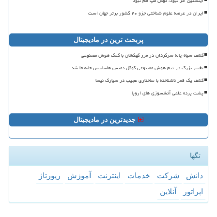
اینشتین اگر نبود، گوگل مپ هم نبود
ایران در عرصه علوم شناختی جزو ۲۰ کشور برتر جهان است
پربحث ترین در مادیجیتال
کشف سیاه چاله سرگردان در مرز کهکشان با کمک هوش مصنوعی
تغییر بزرگ در تیم هوش مصنوعی گوگل دمیس هاسابیس جابه جا شد
کشف یک قمر ناشناخته با ساختاری عجیب در سیارک نیسا
پشت پرده علمی آتشسوزی های اروپا
جدیدترین در مادیجیتال
تگها
دانش
شركت
خدمات
اینترنت
آموزش
رپورتاژ
اپراتور
آنلاین