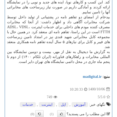
کند. این کسب و کارهای نوپا، ایده های جدید و نویی را در نمایشگاه
ارائه کردند و آمادگی داریم در صورت نیاز زیرساخت های مخابراتی
آنها را تامین نماییم.
بیدخام از امضای دو تفاهم نامه در پشتیبانی از تولید داخل توسط
شرکت مخابرات آگاهی داد و اظهار داشت: از آنجا که مخابرات
مصرف کننده مودم های داخلی برای خدمات اینترنت ADSL، VDSL،
FTTH است در این راستا، تفاهم نامه ای منعقد کرد. در همین حال با
مجموعه کابل مخابراتی شهید قندی نیز در امتداد تامین زیرساخت
های فیبر و کابل برای نیازهای ۵ سال آینده تفاهم نامه همکاری منعقد
شد.
به گزارش ما دیجیتال به نقل از مهر، بیست و دومین نمایشگاه بین
المللی مخابرات و راهکارهای فناورانه (ایران تلکام ۱۴۰۰) از دوم تا
پنجم ماه جاری در محل دائمی نمایشگاه های تهران دایر است.
منبع:
madigital.ir
1400/10/06
10:20:33
749
/5
5.0
تگهای خبر:
آموزش
,
اپل
,
اینترنت
,
خدمات
این مطلب را می پسندید؟
(0)
(1)