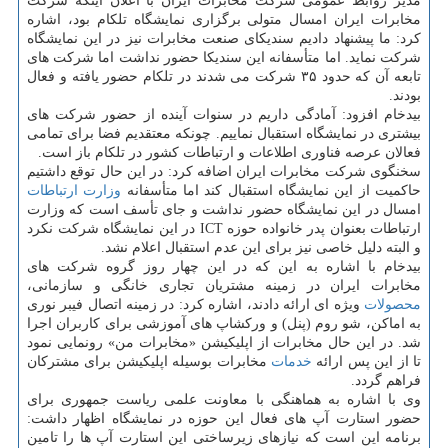
مدیر روابط عمومی شرکت مخابرات ایران با اعلان اینکه شرکت
مخابرات ایران امسال متولی برگزاری نمایشگاه تلکام بود، اشاره
کرد: ما پیشنهاد دادیم سندیکای صنعت مخابرات نیز در این نمایشگاه
شرکت نماید. اما متأسفانه این سندیکا حضور نداشت اما شرکت های
تابعه آن که حدود ۳۵ شرکت می شدند در تلکام حضور یافته و فعال
بودند.
بیدخام افزود: آمادگی داریم در سنوات آینده از حضور شرکت های
بیشتری در نمایشگاه استقبال نماییم. چونکه معتقدیم فضا برای تمامی
فعالان عرصه فناوری اطلاعات و ارتباطات کشور در تلکام باز است.
سخنگوی شرکت مخابرات ایران اضافه کرد: در این حال توقع داشتیم
حاکمیت از این نمایشگاه استقبال کند اما متأسفانه
وزارت ارتباطات
امسال در این نمایشگاه حضور نداشت و جای تأسف است که وزارت
ارتباطات بعنوان پدر خانواده حوزه ICT در این نمایشگاه شرکت نکرد
و البته دلیل خاصی نیز برای این عدم استقبال اعلام نشد.
بیدخام با اشاره به این که در این چهار روز گروه شرکت های
مخابرات ایران در زمینه مشتریان تجاری خانگی و سازمانی،
محصولات
ویژه ای ارائه دادند، اشاره کرد: در زمینه اتصال فیبر نوری
به اماکن، شو روم (پنل) و ورکشاپ های آموزشی برای کاربران اجرا
شد. در این حال مخابرات از اپلیکیشن «مخابرات من» رونمایی نمود
تا از این پس ارائه
خدمات
مخابرات بوسیله اپلیکیشن برای مشترکان
فراهم گردد.
وی با اشاره به هماهنگی با معاونت علمی ریاست جمهوری برای
حضور استارت آپ های فعال این حوزه در نمایشگاه اظهار داشت:
برنامه این است که نیازهای زیرساختی این استارت آپ ها را تامین