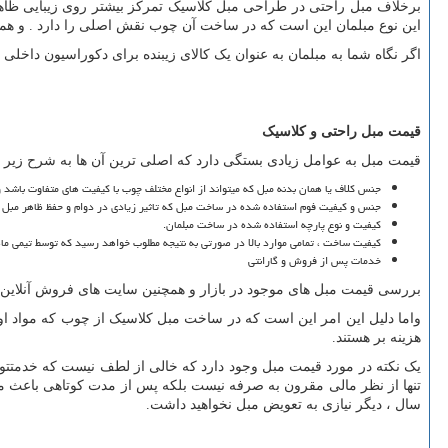
برخلاف مبل راحتی در طراحی مبل کلاسیک تمرکز بیشتر روی زیبایی ظاهر
این نوع مبلمان این است که در ساخت آن چوب نقش اصلی را دارد . و همچ
اگر نگاه شما به مبلمان به عنوان یک کالای زیبنده برای دکوراسیون داخلی
قیمت مبل راحتی و کلاسیک
قیمت مبل به عوامل زیادی بستگی دارد که اصلی ترین آن ها به شرح زیر
جنس کلاف یا همان بدنه مبل که میتواند از انواع مختلف چوب با کیفیت های متفاوت باشد و
جنس و کیفیت فوم استفاده شده در ساخت مبل که تاثیر زیادی در دوام و حفظ ظاهر مبل د
کیفیت و نوع پارچه استفاده شده در ساخت مبلمان.
کیفیت ساخت ، تمامی موارد بالا در صورتی به نتیجه مطلوب خواهد رسید که توسط تیمی ما
خدمات پس از فروش و گارانتی
بررسی قیمت مبل های موجود در بازار و همچنین سایت های فروش آنلاین مبل و جمع آوری اط
واما دلیل این امر این است که در ساخت مبل کلاسیک از چوب که مواد او
هزینه بر هستند.
یک نکته در مورد قیمت مبل وجود دارد که خالی از لطف نیست که خدمتتون
تنها از نظر مالی مقرون به صرفه نیست بلکه پس از مدت کوتاهی باعث می ش
سال ، دیگر نیازی به تعویض مبل نخواهید داشت.