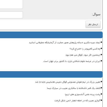
سوال:
ایجاد دوره دکتری ۲ساله پژوهش محور حمایت از آزمایشگاه تحقیقاتی اساتید
چه کسی کامپیوتر را اختراع کرد؟
اینشتین اگر نبود، گوگل مپ هم نبود
ایران در عرصه علوم شناختی جزو ۲۰ کشور برتر جهان است
تغییر بزرگ در تیم هوش مصنوعی گوگل دمیس هاسابیس جابه جا شد
کشف یک قمر ناشناخته با ساختاری عجیب در سیارک نیسا
پشت پرده علمی آتشسوزی های اروپا
آلیاژی عجیب که در لحظه انفجار اتمی شکل گرفت