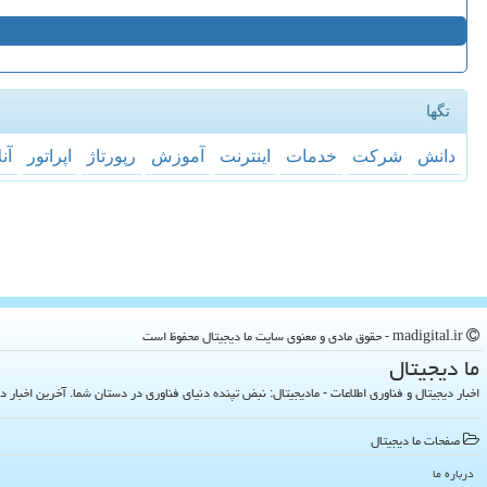
تگها
دانش
شركت
خدمات
اینترنت
آموزش
رپورتاژ
اپراتور
آن
madigital.ir - حقوق مادی و معنوی سایت ما دیجیتال محفوظ است
ما دیجیتال
اخبار دیجیتال و فناوری اطلاعات - مادیجیتال: نبض تپنده دنیای فناوری در دستان شما. آخرین اخبار دنیای تکنولوژی 
صفحات ما دیجیتال
درباره ما