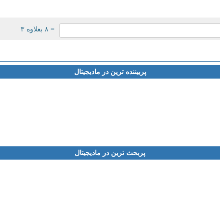
= ۸ بعلاوه ۳
پربیننده ترین در مادیجیتال
پربحث ترین در مادیجیتال