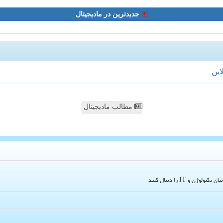
جدیدترین در مادیجیتال
لاین
مطالب مادیجیتال
و IT را دنبال کنید