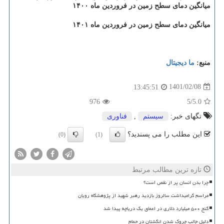
میانگین دمای سطح زمین در فروردین ماه ۱۴۰۰
میانگین دمای سطح زمین در فروردین ماه ۱۴۰۱
منبع:
ما دیجیتال
1401/02/08
13:45:51
976
/5
5.0
تگهای خبر:
سیستم
,
فناوری
این مطلب را می پسندید؟
(0)
(1)
تازه ترین مطالب مرتبط
چرا بدن انسان پر از نقص است؟
مراسم گرامیداشت سالروز بازدید رهبر شهید از پژوهشگاه رویان
گنج ۵۰۰ میلیارد دلاری در اعماق یک دریاچه پیدا شد
دلیل جالب چروک شدن انگشتان در حمام