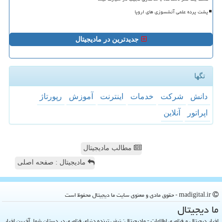
پشت پرده علمی آتشسوزی های اروپا
جدیدترین در مادیجیتال
تگها
دانش
شركت
خدمات
اینترنت
آموزش
رپورتاژ
اپراتور
آنلاین
مطالب مادیجیتال
مادیجیتال : صفحه اصلی
madigital.ir - حقوق مادی و معنوی سایت ما دیجیتال محفوظ است
ما دیجیتال
اخبار دیجیتال و فناوری اطلاعات - مادیجیتال: نبض تپنده دنیای فناوری در دستان شما. آخرین اخبار