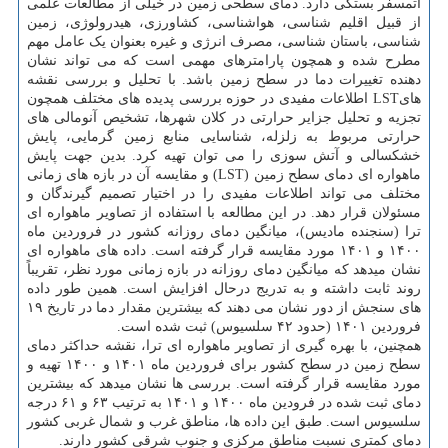
اتمسفر بستگی دارد. دمای سطحی زمین در خیلی از مطالعات علمی
از قبیل اقلیم شناسی، هواشناسی، کشاورزی، هیدرولوژی، زمین
شناسی، باستان شناسی، مصرف انرژی و غیره بعنوان یک عامل مهم
مطرح شده و همچون پارامترهای مهمی است که می تواند نشان
دهنده تغییرات دما در سطح زمین باشد. با تحلیل و بررسی نقشه
هایLST اطلاعات مفیدی در حوزه بررسی پدیده های مختلف همچون
تجزیه و تحلیل جزایر حرارتی در کلان شهرها، تشخیص آنومالی های
حرارتی مربوط به زلزله، شناسایی منابع زمین گرمایی، پایش
خشکسالی و آتش سوزی را می توان تهیه کرد. بدین جهت پایش
ماهواره ای دمای سطح زمین (LST) ‬و مقایسه آن در بازه های زمانی
مختلف می تواند اطلاعات مفیدی را در اختیار تصمیم گیرندگان و
مسئولان قرار دهد. در این مطالعه ‏با استفاده از ‏تصاویر ماهواره ای
ترا (سنجنده مادیس)، میانگین دمای روزانه کشور در فروردین ماه
۱۴۰۰ و ۱۴۰۱ مورد مقایسه قرار گرفته است. داده های ماهواره ای
نشان میدهد که میانگین دمای روزانه در بازه زمانی مورد نظر، تقریباً
روند ثابت داشته و به تدریج درحال افزایش است. همین طور داده
های سنجش از دور نشان می دهند که بیشترین مقدار دما در تاریخ ۱۹
فروردین ۱۴۰۱ (حدود ۴۲ سلسیوس) ثبت شده است.
همچنین، با بهره گیری از ‏تصاویر ماهواره ای ترا، نقشه حداکثر دمای
سطح زمین در سطح کشور برای فروردین ماه ۱۴۰۱ و ۱۴۰۰ تهیه و
مورد مقایسه قرار گرفته است. بررسی ها نشان میدهد که بیشترین
دمای ثبت شده در فرودین ماه ۱۴۰۰ و ۱۴۰۱ به ترتیب ۶۳ و ۶۱ درجه
سلسیوس است. طبق این داده ها، مناطق غرب و شمال غربی کشور
دمای کمتری نسبت مناطق مرکزی و جنوب شرقی کشور دارند.