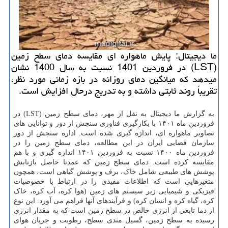
ما دیجیتال: پایش ماهواره ای مقایسه دمای سطح زمین
(LST) در فروردین 1401 نسبت به سال 1400 نشان
میدهد که میانگین دمای روزانه در بازه زمانی مورد نظر،
تقریباً روند ثابتی داشته و به تدریج درحال افزایش است.
به گزارش ما دیجیتال به نقل از مهر، دمای سطح زمین (LST) در
فروردین ماه ۱۴۰۱ با بکارگیری فناوری سنجش از دور و توانایی های
تصاویر ماهواره ای، اندازه گیری شده است. اداره سنجش از دور
سازمان فضایی ایران در این مطالعه، دمای سطح زمین را در
فروردین ماه ۱۴۰۰ نسبت به فروردین ۱۴۰۱ اندازه گیری و با هم
مقایسه کرده است. دمای سطح زمین که عمدتا حاصل بازتابش
پوشش های طبیعی شامل خاک، برف و پوشش گیاهی است، همچون
متغیرهایی است که اطلاعات مفیدی را در ارتباط با خصوصیات
فیزیکی و شیمیایی زیر سیستم های زمین (هوا کره، آب کره، خاک
کره، گیاه کره و انسان کره) و فرآیندهای آنها فراهم می آورد. این نوع
از دما تابعی از انرژی خالص در سطح زمین است که به مقدار انرژی
رسیده به سطح زمین، گسیل مندی سطح، رطوبت و جریان هوای