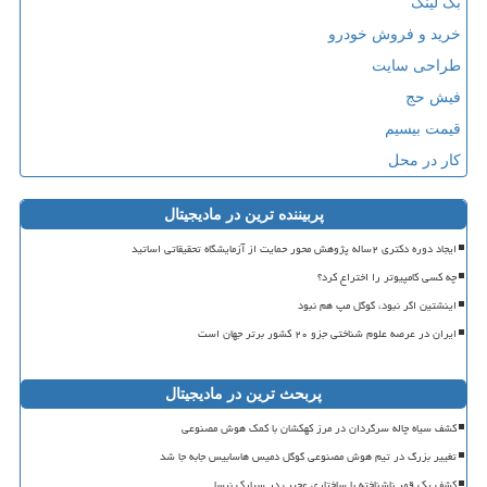
بک لینک
خرید و فروش خودرو
طراحی سایت
فیش حج
قیمت بیسیم
کار در محل
پربیننده ترین در مادیجیتال
ایجاد دوره دکتری ۲ساله پژوهش محور حمایت از آزمایشگاه تحقیقاتی اساتید
چه کسی کامپیوتر را اختراع کرد؟
اینشتین اگر نبود، گوگل مپ هم نبود
ایران در عرصه علوم شناختی جزو ۲۰ کشور برتر جهان است
پربحث ترین در مادیجیتال
کشف سیاه چاله سرگردان در مرز کهکشان با کمک هوش مصنوعی
تغییر بزرگ در تیم هوش مصنوعی گوگل دمیس هاسابیس جابه جا شد
کشف یک قمر ناشناخته با ساختاری عجیب در سیارک نیسا